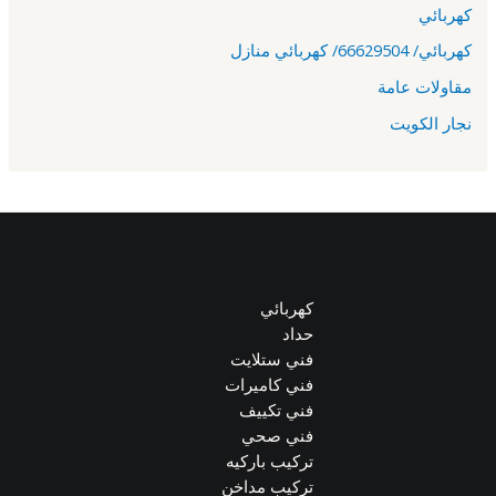
كهربائي
كهربائي/ 66629504/ كهربائي منازل
مقاولات عامة
نجار الكويت
كهربائي
حداد
فني ستلايت
فني كاميرات
فني تكييف
فني صحي
تركيب باركيه
تركيب مداخن