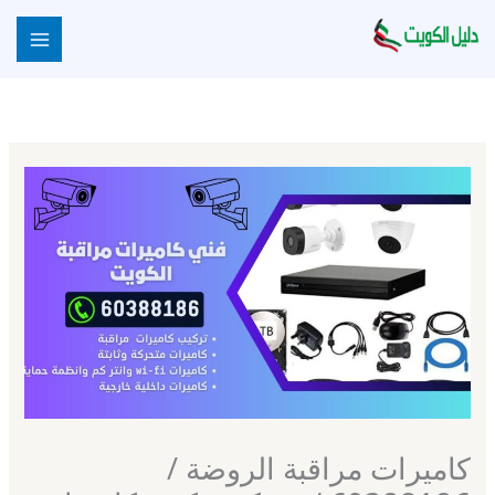
خطي
لى
لمحتوى
كاميرات مراقبة الروضة /