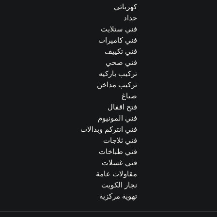
كهربائي
حداد
فني ستلايت
فني كاميرات
فني تكييف
فني صحي
تركيب باركيه
تركيب مداخن
صباغ
فتح اقفال
فني المونيوم
فني انتركم وبدالات
فني ثلاجات
فني طباخات
فني غسلات
مقاولات عامة
نجار الكويت
تهوية مركزية