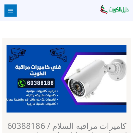
خطي
لى
لمحتوى
كاميرات مراقبة السلام / 60388186