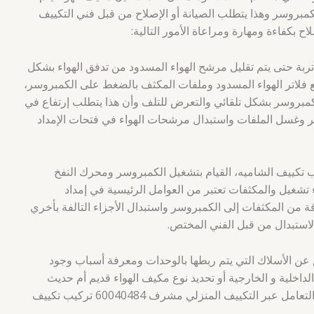
بروسر وهذا يتطلب الصيانة أو الإصلاح من قبل فني التكييف
ح بكفاءة ومهارة ومراعاة الأمور التالية:
ربة حتى يتم تقليل مرشح الهواء المسدود من تدفق الهواء بشكل
ع فلاتر الهواء المسدود وملفات المكثف بالضغط على الكمبروسر،
لكمبروسر بشكل تلقائي والتعرض للتلف وأن هذا يتطلب إرتفاع في
ر وغسل الملفات واستبدال مرشحات الهواء في فتحات الإمداد
المنزلي مشرف 60040484 تركيب تكييف الشاميه، القيام بتشغيل الكمبروسر ومحرك النفخ
 تشغيل والمكثفات تعتبر من العوامل الرئيسية في إمداد
قة من المكثفات إلى الكمبروسر واستبدال الأجزاء التالفة بأخري
لاستبدال من قبل الفني المختص.
ن الأسلاك التي يتم ربطها بالوحدات ومعرفة أسباب وجود
داخلية و الخارجية أو تحديد نوع مكيف الهواء قديم أم حديث
والقيام بالمحافظة على قاطع الدائرة أثناء التعامل عبر التكييف المنزلي مشرف 60040484 تركيب تكييف