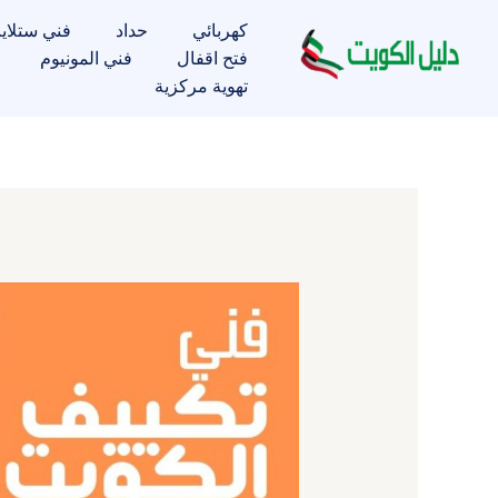
خطي
كهربائي
حداد
فني ستلاي
لى
فتح اقفال
فني المونيوم
لمحتوى
تهوية مركزية