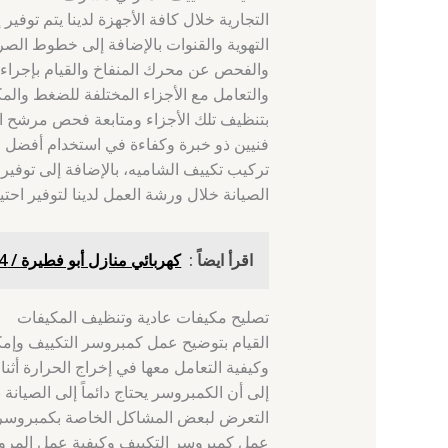
التجارية خلال كافة الأجهزة لدينا يتم تو
التهوية والقنوات بالإضافة إلى خطوط الصر
والفحص عن محرك المنفاخ والقيام بإجراء
والتعامل مع الأجزاء المختلفة للضغط وا
بتنظيف تلك الأجزاء ومتابعة فحص مرشح اله
الصيانة خلال ورشة العمل لدينا لتوفير احتي
اقرأ ايضاً :
كهربائي منازل أبو فطيرة / 66629504 /فني كهربائي منازل القصور
تصليح مكيفات عادية وتنظيف المكيفات
القيام بتوضيح عمل كمبروسر التكييف وإمكا
وكيفية التعامل معها في إخراج الحرارة أثن
إلى أن الكمبروسر يحتاج دائماً إلى الصيان
التعرض لبعض المشاكل الخاصة بكمبروسر ا
عمل كمبروسر التكييف وكيفية عمل المروح