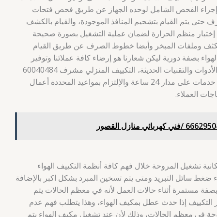
فير إجراء الفحص الشامل لوحده الجهاز عن طريق فحص فتحات
ف حتى يتم القيام بتشحيم المنافذ الموجودة، والقيام بالكشف
 إختبار منظم الحرارة لضمان عملية التشغيل بصورة صحيحة
لمكثف وملفات المبخر وأيضا خطوط الصرف عن طريق القيام
واء بصفة دورية ليكن شعارنا هو إرضاء كافة عملائنا وتوفير
فنيين ذو خبرة وكفاءة في استخدام أفضل الأدوات والتقنيات الحديثة، التكييف المنزلي مشرف 60040484
تركيب تكييف الشاميه، بالإضافة إلى توفير خدمات على مدار 24 ساعة والإلتزام بمواعيد المحددة أعمال
اجات العملاء.
نية تشغيل المروحة خلال فهم كافة أنظمة التكييف الهواء
اء ضغط سائل التبريد ومتى يتم تسخين المبرد بشكل اكبر بالإضافة
ة بصفة مستمرة أثناء حالات العمل لأنه في معظم الحالات يتم
لتكييف إذا حدث عطل بمكيف الهواء، وهذا يتطلب فهم عدم
ة في معظم الحالات، وذلك لأن عند تشغيل مكيف الهواء يتم