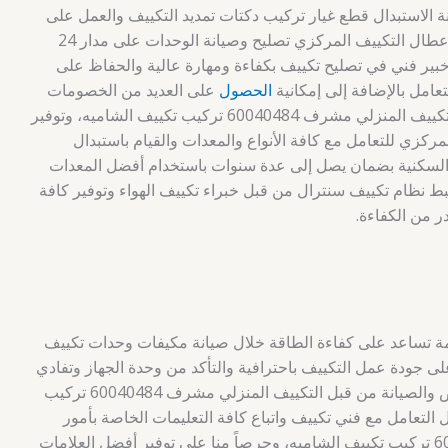
نة الاستبدال قطع غيار تركيب دكتات تمديد التكييف والعمل على
شحن غاز الفريون من خلال الكشف على اعطال التكييف المركزي تصليح وصيانة الوحدات على مدار 24
خبير فني في تصليح تكييف بكفاءة ومهارة عالية والحفاظ على
عامل بالإضافة إلى إمكانية
الحصول
على العديد من الخصومات
وإجراء عمليات فحص التكييف المركزي التكييف المنزلي مشرف 60040484 تركيب تكييف الشاميه، وتوفير
مركزي للتعامل مع كافة الأنواع والمعدات والقيام باستبدال
ن السكنية بضمان يصل إلى عدة سنوات باستخدام أفضل المعدات
ضبط نظام تكييف سنترال من قبل خبراء تكييف الهواء وتوفير كافة
ر من الكفاءة.
ظمة تساعد على كفاءة الطاقة خلال صيانة مكيفات وحدات تكييف
 جودة عمل التكييف باحترافية والتأكد من وحدة الجهاز وتفادي
العديد من المشكلات الخاصة بعملية الفحص والصيانة من قبل التكييف المنزلي مشرف 60040484 تركيب
 التعامل مع فني تكييف واتباع كافة التعليمات الخاصة بأمور
الصيانة التكييف المنزلي مشرف 60040484 تركيب تكييف الشاميه، وحرصاً منا على توفير أفضل العلامات