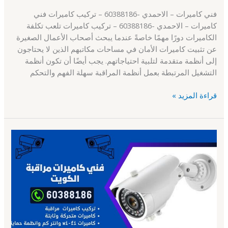
فني كاميرات – الاحمدي -60388186 – تركيب كاميرات فني
كاميرات – الاحمدي -60388186 – تركيب كاميرات تلعب تكلفة
الكاميرات دورًا مهمًا خاصةً عندما يبحث أصحاب الأعمال الصغيرة
عن تثبيت كاميرات الأمان في مساحات مكاتبهم الذين لا يحتاجون
إلى أنظمة متقدمة لتلبية احتياجاتهم. يجب أيضًا أن تكون أنظمة
التشغيل المرتبطة بعمل أنظمة المراقبة سهلة الفهم والتحكم
قراءة المزيد »
فني
كاميرات
–
الجهراء
–
60388186
–
تركيب