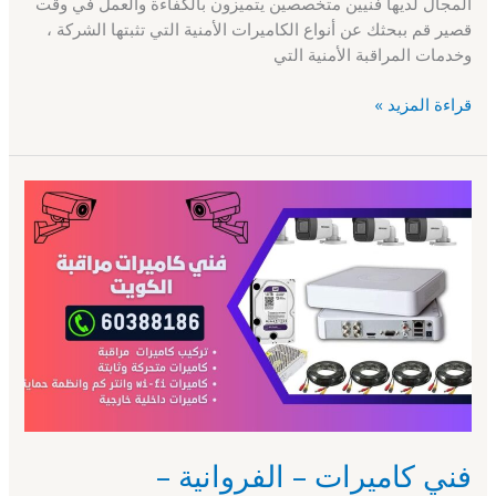
المجال لديها فنيين متخصصين يتميزون بالكفاءة والعمل في وقت
قصير قم ببحثك عن أنواع الكاميرات الأمنية التي تثبتها الشركة ،
وخدمات المراقبة الأمنية التي
قراءة المزيد »
فني
كاميرات
–
الفروانية
–
60388186
–
تركيب
كاميرات
فني كاميرات – الفروانية –