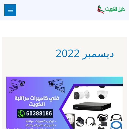
خطي
لى
لمحتوى
ديسمبر 2022
فني
كاميرات
–
الكويت
–
60388186
–
تركيب