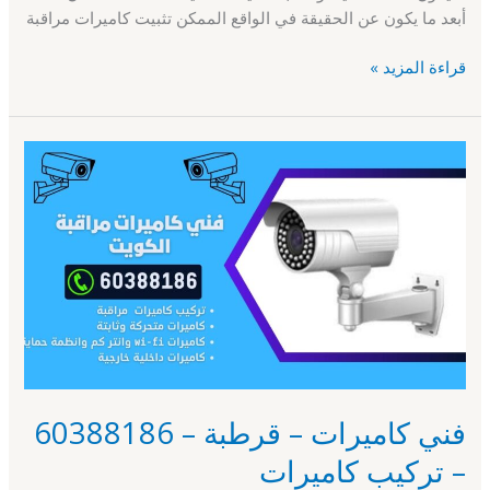
أبعد ما يكون عن الحقيقة في الواقع الممكن تثبيت كاميرات مراقبة
قراءة المزيد »
فني
كاميرات
–
قرطبة
–
60388186
–
تركيب
كاميرات
فني كاميرات – قرطبة – 60388186
– تركيب كاميرات