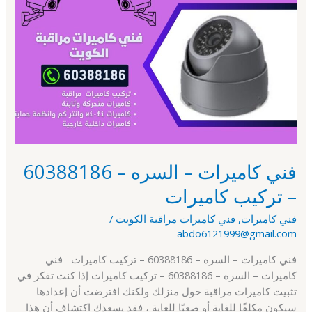
كاميرات
–
السره
–
60388186
–
تركيب
كاميرات
فني كاميرات – السره – 60388186
– تركيب كاميرات
فني كاميرات
,
فني كاميرات مراقبة الكويت
/
abdo6121999@gmail.com
فني كاميرات – السره – 60388186 – تركيب كاميرات فني
كاميرات – السره – 60388186 – تركيب كاميرات إذا كنت تفكر في
تثبيت كاميرات مراقبة حول منزلك ولكنك افترضت أن إعدادها
سيكون مكلفًا للغاية أو صعبًا للغاية ، فقد يسعدك اكتشاف أن هذا