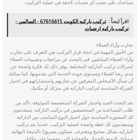
تساعدك على تجنب أي تحديات لاحقة في عملية التركيب.
اقرأ ايضاً :
تركيب باركيه الكويت 67616615 - السالمي -
تركيب باركيه ارضيات
تجارب وآراء العملاء
من الأمور المهمة في اتخاذ قرار التركيب هي التعرف على تجارب
وآراء العملاء السابقين. قم بالبحث عن مراجعات وتقييمات العملاء
لشركات تركيب الباركيه المختلفة. يوفر ذلك لك فكرة واضحة عن
مدى رضا العملاء ومستوى جودة الخدمة التي يقدمونها. كما يمكنك
أن تسأل الأشخاص المعرفين عن تجاربهم واستشاراتهم في اختيار
الشركة المناسبة لتركيب الباركيه في منزلك أو مكتبك.
بعد البحث الجيد واختيار الشركة المتخصصة الموثوقة، تأكد من
طلب المساعدة من المتخصصين في تركيب الباركيه. سيقدمون
لك المشورة المناسبة حول اختيار النوع المناسب من الباركيه
وسيقدمون لك خطة واضحة لعملية التركيب. عندما يتم تركيب
الباركيه بشكل صحيح ومحترف، ستكون مسرورًا بالنتيجة النهائية
ويمكنك التمتع بالجمال والفخامة التي يضفيها على مكانك.