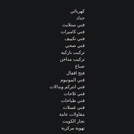
كهربائي
حداد
فني ستلايت
فني كاميرات
فني تكييف
فني صحي
تركيب باركيه
تركيب مداخن
صباغ
فتح اقفال
فني المونيوم
فني انتركم وبدالات
فني ثلاجات
فني طباخات
فني غسلات
مقاولات عامة
نجار الكويت
تهوية مركزية