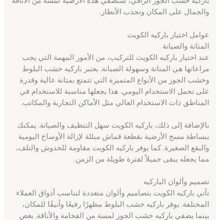
باركيه خشب الجوز الراقي، ستضفي هذه الأرضية لمسة من الأناقة
والجمال على المكان وتجذب الأنظار.
عوامل اختيار باركيه الكويت
المتانة والصيانة
عند اختيار باركيه الكويت للتركيب، من الأمور المهمة التي يجب
مراعاتها هي المتانة وسهولة الصيانة. يعتبر باركيه خشب البلوط
وخشب الجوز من الأنواع المتميزة التي تتمتع بمتانة عالية وقدرة
على تحمل الاستخدام اليومي. هذا يجعلها مناسبة للاستخدام في
المناطق ذات الاستخدام العالي مثل الأماكن التجارية والمكاتب.
بالإضافة إلى ذلك، باركيه الكويت سهل التنظيف والصيانة. يمكنك
ببساطة مسح الأرضية بقطعة قماش مبللة لإزالة الأوساخ اليومية
والبقع الصغيرة. كما يوفر باركيه الكويت مقاومة للخدوش والتلف،
مما يجعله يبقى جميلاً لفترة طويلة من الزمن.
تصميم وألوان الباركيه
تأتي باركيه الكويت بتصاميم وألوان متعددة لتناسب أذواق العملاء
المختلفة. يوفر باركيه خشب البلوط مظهرًا رفيعًا وأنيقًا للمكان،
بينما يضفي باركيه خشب الجوز لمسة من الفخامة والأناقة. بغض