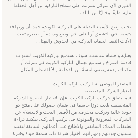
الفوري لأي سوائل تسربت على سطح الباركيه من أجل الحفاظ
عليه نظيفًا وخاليًا من التلف.
تجنب وضع الأشياء الثقيلة على الباركيه الكويت، حيث أن وزنها قد
يتسبب في التشقق أو التلف. قم بوضع وسادة أو حصيرة تحت
الأثاث الثقيل لحماية الباركيه من الخدوش والبهتان.
بعناية واهتمام مناسب، سوف تستمتع بباركيه الكويت لسنوات
قادمة. استرخ واستمتع بجمال الباركيه الكويت في منزلك أو
مكتبك، ودعه يضفي لمسةً من الفخامة والأناقة على المكان.
المصدر الموصى به لتركيب باركيه الكويت
اختيار الشركة المتخصصة
فيما يتعلق بتركيب باركيه الكويت، فإن الاختيار الصحيح للشركة
المتخصصة يلعب دورًا حاسمًا في ضمان حصولك على منتج ذو
جودة عالية وتركيب محترف. من الأفضل البحث والاستعلام عن
الشركات المعروفة والموثوقة في تركيب الباركيه. يمكنك قراءة
تعليقات العملاء السابقين والاطلاع على أعمالهم السابقة لتقييم
مستوى جودتهم ومهاراتهم. اختيار شركة ذات سمعة جيدة وخبرة