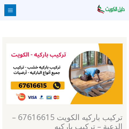
خطي
لى
لمحتوى
تركيب باركيه الكويت 67616615 –
الدعية – تركيب باركيه