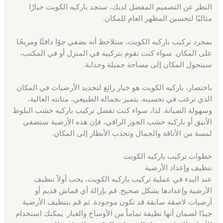
النظر عن التصميم المفضل لديك، ستجد باركيه الكويت خيارًا
مثاليًا لتحسين المظهر العام للمكان.
بمجرد تركيب باركيه الكويت، ستلاحظ أنه يضفي جوًا دافئًا ومريحًا
على المكان. سواء كنت تقوم بتركيبه في المنزل أو في المكتب،
سيتحول المكان إلى مساحة جميلة وجذابة.
باختصار، باركيه الكويت هو خيار رائع لتجديد الأرضيات في المكان
الذي ترغب في تحسينه. يتميز بجماله الطبيعي، متانته العالية،
وسهولة الصيانة. لذا، سواء كنت تفضل تركيب باركيه خشب البلوط
الأنيق أو باركيه خشب الجوز الراقي، فإن هذه الأرضية ستضفي
لمسة من الأناقة والجمال وتجذب الأنظار إلى المكان.
خطوات تركيب باركيه الكويت
تنظيف وإعداد الأرضية
عند البدء في عملية تركيب باركيه الكويت، يجب أولاً تنظيف
الأرضية وإعدادها بشكل صحيح. قم بإزالة أي قماش قديم أو
أرضيات لاصقة سابقة قد تكون موجودة. ثم قم بتنظيف الأرضية
جيدًا لضمان أنها نظيفة تماماً من الأوساخ والغبار. يمكنك استخدام