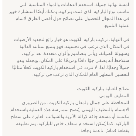
لمسة نهائية جميلة. استخدم الدهانات والمواد المناسبة التي
تناسب نوع الباركيه الذي قمت بتركيبه. يمكنك أيضًا استشارة خبير
في هذا المجال للحصول على نصائح حول أفضل الطرق لإتمام
عملية التلميع.
في النهاية، تركيب باركيه الكويت هو خيار رائع لتجديد الأرضيات
في المكان الذي ترغب في تحسينه. فهو يتمتع بمتانته العالية
وسهولة الصيانة، ويأتي بتصاميم وألوان متعددة. بعد تركيبه،
ستلاحظ أنه يضفي جوًا دافئًا ومريحًا على المكان، ويجعله يبدو
جميلاً وجذابًا. لذا، لا تتردد في استخدام باركيه الكويت كحلاً مثاليًا
لتحسين المظهر العام للمكان الذي ترغب في تركيبه.
نصائح للعناية بباركيه الكويت
التنظيف اليومي
للمحافظة على جمال ولمعان باركيه الكويت، من الضروري
الاهتمام بالتنظيف اليومي. يُنصح بممارسة هذه العملية باستخدام
مكنسة أو مسحة جافة لإزالة الأتربة والشوائب العابرة على سطح
الباركيه. كما يُمكن استخدام منظف خاص للباركيه، يتم تطبيقه
بقطعة قماش ناعمة وجافة.