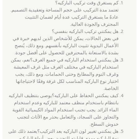
كم يستغرق وقت تركيب الباركيه؟
تعتمد مدة التركيب على حجم المساحة وتعقيدية التصميم.
عادةً ما يستغرق التركيب عدة أيام لضمان التثبيت
المحترف والجودة العالية.
هل يمكنني تركيب الباركيه بنفسي؟
في بعض الحالات، يمكن للأشخاص الذين لديهم خبرة في
الأعمال اليدوية تثبيت الباركيه بأنفسهم. ومع ذلك، يُنصح
بشدة بالاستعانة بالمحترفين للحصول على أفضل جودة.
هل يمكنني استخدام الباركيه في جميع الغرف؟نعم، يمكن
استخدام الباركيه في مختلف الغرف مثل غرف المعيشة
وغرف النوم والمطابخ وحتى الحمامات. ومع ذلك، يجب
اختيار نوع الباركيه المناسب لكل غرفة وفقًا لاحتياجاتها
الخاصة.
كيف يمكنني الحفاظ على الباركيه؟يوصى بتنظيف الباركيه
بانتظام باستخدام منظف معتمد للباركيه وعدم استخدام
الماء الزائد. يجب تجنب استخدام المواد الكيميائية القوية
والتجاوز على السجاد، والتعامل بحذر مع الأثاث لتجنب
خدوش السطح.
هل يمكنني تغيير لون الباركيه بعد التركيب؟يعتمد ذلك على
نوع الباركيه ومدى قابليته للتجديد. بعض أنواع الباركيه