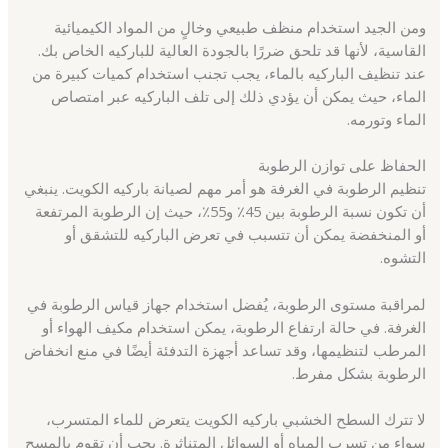
ومن الجيد استخدام منظف طبيعي وخالٍ من المواد الكيميائية
القاسية، لأنها قد تلحق ضررًا بالجودة العالية للباركيه الخاص بك.
عند تنظيف الباركيه بالماء، يجب تجنب استخدام كميات كبيرة من
الماء، حيث يمكن أن يؤدي ذلك إلى تلف الباركيه عبر امتصاص
الماء وتورمه.
الحفاظ على توازن الرطوبة
تنظيم الرطوبة في الغرفة هو أمر مهم لصيانة باركيه الكويت. ينبغي
أن تكون نسبة الرطوبة بين 45٪ و55٪، حيث إن الرطوبة المرتفعة
أو المنخفضة يمكن أن تتسبب في تعرض الباركيه للتشقق أو
التشوه.
لمراقبة مستوى الرطوبة، يُفضل استخدام جهاز قياس الرطوبة في
الغرفة. في حالة ارتفاع الرطوبة، يمكن استخدام مكيف الهواء أو
المرطب لتنظيمها، وقد تساعد أجهزة التدفئة أيضًا في منع انخفاض
الرطوبة بشكل مفرط.
لا تترك السطح الخشبي باركيه الكويت يتعرض للماء المتسرب،
سواء من تسرب المياه أو السوائل المتناثرة. يجب أن تقوم بالمسح