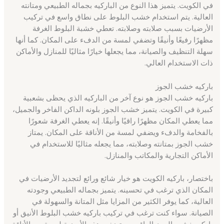
في الكويت. يتميز هذا النوع من الباركيه بجماله الطبيعي ومتانته
العالية. يتم استخدام خشب البلوط على نطاق واسع في تركيب
الأرضيات بسبب صلابته وصلابته. تعطي خشبة البلوط الغرفة
مظهرًا رفيعًا وأنيقًا وتضفي لمسة من الدفء على المكان. كما أنها
سهلة التنظيف والصيانة، مما يجعلها خيارًا مثاليًا للمنازل والأماكن
ذات الاستخدام العالي.
باركيه خشب الجوز
باركيه خشب الجوز هو نوع آخر من الباركيه الذي يحظى بشعبية
كبيرة في الكويت. يتميز خشب الجوز بلونه الداكن الفاخر والجميل،
مما يعطي المكان مظهرًا راقيًا وأنيقًا. إنه يعطي الغرفة شعورًا
بالفخامة والدفء ويضفي لمسة من الأناقة على المكان. يمتاز
خشب الجوز بمتانته وصلابته، مما يجعله مثاليًا للاستخدام في
الأماكن التجارية والمكاتب والمنازل.
باختصار، باركيه الكويت هو خيار شائع ورائع لتجديد الأرضيات في
المكان الذي ترغب في تحسينه. يتميز بجماله الطبيعي وجودته
العالية، كما يوفر الكثير من المزايا مثل المتانة والسهولة في
الصيانة. سواء كنت ترغب في تركيب باركيه خشب البلوط الأنيق أو