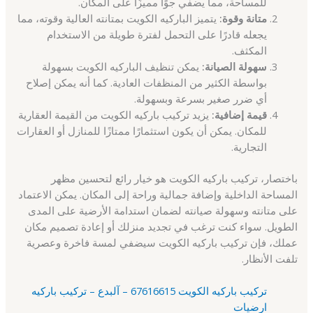
للمساحة، مما يضفي جوًا مميزًا على المكان.
متانة وقوة:
يتميز الباركيه الكويت بمتانته العالية وقوته، مما
يجعله قادرًا على التحمل لفترة طويلة من الاستخدام
المكثف.
سهولة الصيانة:
يمكن تنظيف الباركيه الكويت بسهولة
بواسطة الكثير من المنظفات العادية. كما أنه يمكن إصلاح
أي ضرر صغير بسرعة وبسهولة.
قيمة إضافية:
يزيد تركيب باركيه الكويت من القيمة العقارية
للمكان. يمكن أن يكون استثمارًا ممتازًا للمنازل أو العقارات
التجارية.
باختصار، تركيب باركيه الكويت هو خيار رائع لتحسين مظهر
المساحة الداخلية وإضافة جمالية وراحة إلى المكان. يمكن الاعتماد
على متانته وسهولة صيانته لضمان استدامة الأرضية على المدى
الطويل. سواء كنت ترغب في تجديد منزلك أو إعادة تصميم مكان
عملك، فإن تركيب باركيه الكويت سيضفي لمسة فاخرة وعصرية
تلفت الأنظار.
تركيب باركيه الكويت 67616615 – آلبدع – تركيب باركيه
ارضيات