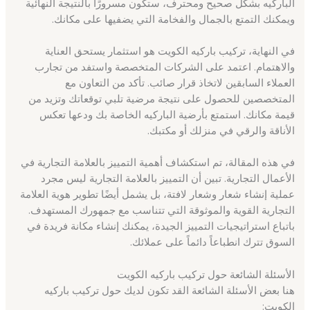
الباركيه بشكل صحيح ومحترف، ستكون مسرورًا بالنتيجة النهائية
ويمكنك التمتع بالجمال والفخامة التي يضفيها على مكانك.
في النهاية، تركيب باركيه الكويت هو استثمار يستحق العناية
والاهتمام. اعتمد على الشركات المتخصصة واستفد من تجارب
العملاء السابقين لاتخاذ قرار صائب. تأكد من التعاون مع
المتخصصين للحصول على نتيجة مرضية تلبي توقعاتك وتزيد من
قيمة مكانك. استمتع بأرضية الباركيه الخاصة بك ودعها تعكس
الأناقة والرقي في منزلك أو مكتبك.
في هذه المقالة، تم استكشاف أهمية التمييز بالعلامة التجارية في
الأعمال التجارية. تبين أن التمييز بالعلامة التجارية ليس مجرد
عملية إنشاء شعار وشعار لافتة، بل يشمل أيضًا تطوير هوية العلامة
التجارية القوية والموثوقة التي تتناسب مع جمهورك المستهدف.
باتباع استراتيجيات التمييز الجيدة، يمكنك إنشاء مكانة فريدة في
السوق تترك انطباعاً دائماً على عملائك.
الأسئلة الشائعة حول تركيب باركيه الكويت
هنا بعض الأسئلة الشائعة القد تكون لديك حول تركيب باركيه
الكويت: