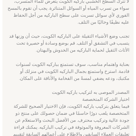
لا تترك السطح الخشبي باركيه الكويت يتعرض للماء المتسرب،
سواء من تسرب المياه أو السوائل المتناثرة. يجب أن تقوم بالمسح
الفوري لأي سوائل تسربت على سطح الباركيه من أجل الحفاظ
عليه نظيفًا وخاليًا من التلف.
تجنب وضع الأشياء الثقيلة على الباركيه الكويت، حيث أن وزنها قد
يتسبب في التشقق أو التلف. قم بوضع وسادة أو حصيرة تحت
الأثاث الثقيل لحماية الباركيه من الخدوش والبهتان.
بعناية واهتمام مناسب، سوف تستمتع بباركيه الكويت لسنوات
قادمة. استرخ واستمتع بجمال الباركيه الكويت في منزلك أو
مكتبك، ودعه يضفي لمسةً من الفخامة والأناقة على المكان.
المصدر الموصى به لتركيب باركيه الكويت
اختيار الشركة المتخصصة
فيما يتعلق بتركيب باركيه الكويت، فإن الاختيار الصحيح للشركة
المتخصصة يلعب دورًا حاسمًا في ضمان حصولك على منتج ذو
جودة عالية وتركيب محترف. من الأفضل البحث والاستعلام عن
الشركات المعروفة والموثوقة في تركيب الباركيه. يمكنك قراءة
تعليقات العملاء السابقين والاطلاع على أعمالهم السابقة لتقييم