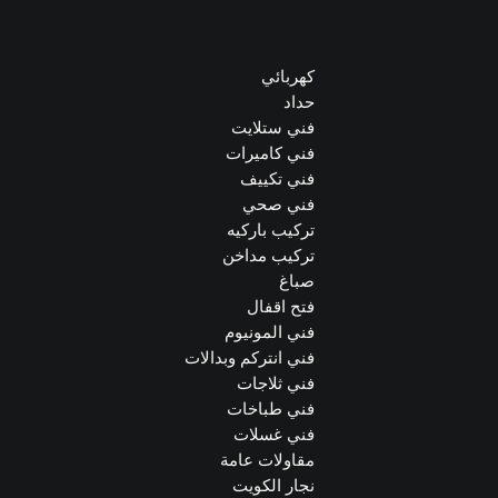
كهربائي
حداد
فني ستلايت
فني كاميرات
فني تكييف
فني صحي
تركيب باركيه
تركيب مداخن
صباغ
فتح اقفال
فني المونيوم
فني انتركم وبدالات
فني ثلاجات
فني طباخات
فني غسلات
مقاولات عامة
نجار الكويت