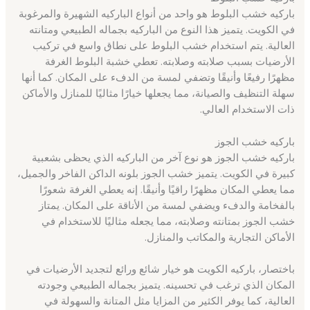
باركيه خشب البلوط هو واحد من أنواع الباركيه الشهيرة والمرغوبة
في الكويت. يتميز هذا النوع من الباركيه بجماله الطبيعي ومتانته
العالية. يتم استخدام خشب البلوط على نطاق واسع في تركيب
الأرضيات بسبب صلابته وصلابته. تعطي خشبة البلوط الغرفة
مظهرًا رفيعًا وأنيقًا وتضفي لمسة من الدفء على المكان. كما أنها
سهلة التنظيف والصيانة، مما يجعلها خيارًا مثاليًا للمنازل والأماكن
ذات الاستخدام العالي.
باركيه خشب الجوز
باركيه خشب الجوز هو نوع آخر من الباركيه الذي يحظى بشعبية
كبيرة في الكويت. يتميز خشب الجوز بلونه الداكن الفاخر والجميل،
مما يعطي المكان مظهرًا راقيًا وأنيقًا. إنه يعطي الغرفة شعورًا
بالفخامة والدفء ويضفي لمسة من الأناقة على المكان. يمتاز
خشب الجوز بمتانته وصلابته، مما يجعله مثاليًا للاستخدام في
الأماكن التجارية والمكاتب والمنازل.
باختصار، باركيه الكويت هو خيار شائع ورائع لتجديد الأرضيات في
المكان الذي ترغب في تحسينه. يتميز بجماله الطبيعي وجودته
العالية، كما يوفر الكثير من المزايا مثل المتانة والسهولة في