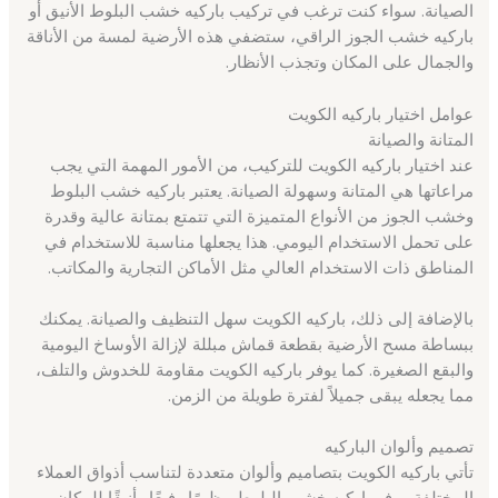
الصيانة. سواء كنت ترغب في تركيب باركيه خشب البلوط الأنيق أو
باركيه خشب الجوز الراقي، ستضفي هذه الأرضية لمسة من الأناقة
والجمال على المكان وتجذب الأنظار.
عوامل اختيار باركيه الكويت
المتانة والصيانة
عند اختيار باركيه الكويت للتركيب، من الأمور المهمة التي يجب
مراعاتها هي المتانة وسهولة الصيانة. يعتبر باركيه خشب البلوط
وخشب الجوز من الأنواع المتميزة التي تتمتع بمتانة عالية وقدرة
على تحمل الاستخدام اليومي. هذا يجعلها مناسبة للاستخدام في
المناطق ذات الاستخدام العالي مثل الأماكن التجارية والمكاتب.
بالإضافة إلى ذلك، باركيه الكويت سهل التنظيف والصيانة. يمكنك
ببساطة مسح الأرضية بقطعة قماش مبللة لإزالة الأوساخ اليومية
والبقع الصغيرة. كما يوفر باركيه الكويت مقاومة للخدوش والتلف،
مما يجعله يبقى جميلاً لفترة طويلة من الزمن.
تصميم وألوان الباركيه
تأتي باركيه الكويت بتصاميم وألوان متعددة لتناسب أذواق العملاء
المختلفة. يوفر باركيه خشب البلوط مظهرًا رفيعًا وأنيقًا للمكان،