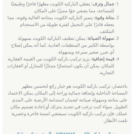
جمال وترف:
يعطي الباركيه الكويت مظهرًا فاخرًا وطبيعيًا
للمساحة، مما يضفي جوًا مميزًا على المكان.
متانة وقوة:
يتميز الباركيه الكويت بمتانته العالية وقوته، مما
يجعله قادرًا على التحمل لفترة طويلة من الاستخدام
المكثف.
سهولة الصيانة:
يمكن تنظيف الباركيه الكويت بسهولة
بواسطة الكثير من المنظفات العادية. كما أنه يمكن إصلاح
أي ضرر صغير بسرعة وبسهولة.
قيمة إضافية:
يزيد تركيب باركيه الكويت من القيمة العقارية
للمكان. يمكن أن يكون استثمارًا ممتازًا للمنازل أو العقارات
التجارية.
باختصار، تركيب باركيه الكويت هو خيار رائع لتحسين مظهر
المساحة الداخلية وإضافة جمالية وراحة إلى المكان. يمكن الاعتماد
على متانته وسهولة صيانته لضمان استدامة الأرضية على المدى
الطويل. سواء كنت ترغب في تجديد منزلك أو إعادة تصميم مكان
عملك، فإن تركيب باركيه الكويت سيضفي لمسة فاخرة وعصرية
تلفت الأنظار.
تركيب باركيه الكويت 67616615 – آلبدع – تركيب باركيه