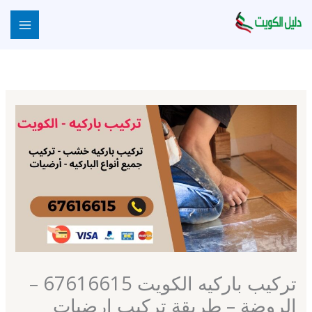
خطي
لى
لمحتوى
تركيب باركيه الكويت 67616615 –
الروضة – طريقة تركيب ارضيات