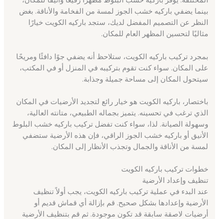
بينما يضفي باركيه خشب الجوز لمسة من الفخامة والأناقة. بغض
النظر عن التصميم المفضل لديك، ستجد باركيه الكويت خيارًا
مثاليًا لتحسين المظهر العام للمكان.
بمجرد تركيب باركيه الكويت، ستلاحظ أنه يضفي جوًا دافئًا ومريحًا
على المكان. سواء كنت تقوم بتركيبه في المنزل أو في المكتب،
سيتحول المكان إلى مساحة جميلة وجذابة.
باختصار، باركيه الكويت هو خيار رائع لتجديد الأرضيات في المكان
الذي ترغب في تحسينه. يتميز بجماله الطبيعي، متانته العالية،
وسهولة الصيانة. لذا، سواء كنت تفضل تركيب باركيه خشب البلوط
الأنيق أو باركيه خشب الجوز الراقي، فإن هذه الأرضية ستضفي
لمسة من الأناقة والجمال وتجذب الأنظار إلى المكان.
خطوات تركيب باركيه الكويت
تنظيف وإعداد الأرضية
عند البدء في عملية تركيب باركيه الكويت، يجب أولاً تنظيف
الأرضية وإعدادها بشكل صحيح. قم بإزالة أي قماش قديم أو
أرضيات لاصقة سابقة قد تكون موجودة. ثم قم بتنظيف الأرضية