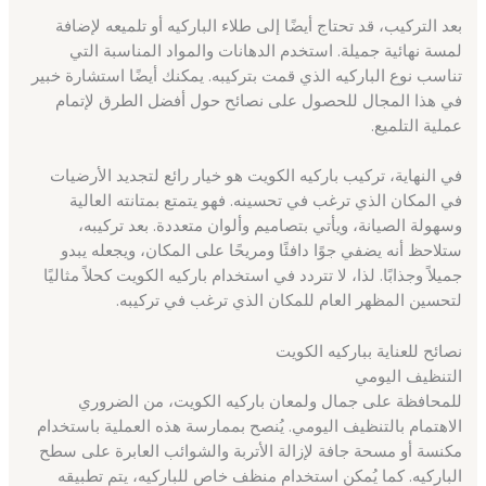
بعد التركيب، قد تحتاج أيضًا إلى طلاء الباركيه أو تلميعه لإضافة
لمسة نهائية جميلة. استخدم الدهانات والمواد المناسبة التي
تناسب نوع الباركيه الذي قمت بتركيبه. يمكنك أيضًا استشارة خبير
في هذا المجال للحصول على نصائح حول أفضل الطرق لإتمام
عملية التلميع.
في النهاية، تركيب باركيه الكويت هو خيار رائع لتجديد الأرضيات
في المكان الذي ترغب في تحسينه. فهو يتمتع بمتانته العالية
وسهولة الصيانة، ويأتي بتصاميم وألوان متعددة. بعد تركيبه،
ستلاحظ أنه يضفي جوًا دافئًا ومريحًا على المكان، ويجعله يبدو
جميلاً وجذابًا. لذا، لا تتردد في استخدام باركيه الكويت كحلاً مثاليًا
لتحسين المظهر العام للمكان الذي ترغب في تركيبه.
نصائح للعناية بباركيه الكويت
التنظيف اليومي
للمحافظة على جمال ولمعان باركيه الكويت، من الضروري
الاهتمام بالتنظيف اليومي. يُنصح بممارسة هذه العملية باستخدام
مكنسة أو مسحة جافة لإزالة الأتربة والشوائب العابرة على سطح
الباركيه. كما يُمكن استخدام منظف خاص للباركيه، يتم تطبيقه