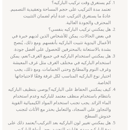
كم يستغرق وقت تركيب الباركيه؟
تعتمد مدة التركيب على حجم المساحة وتعقيدية التصميم.
عادةً ما يستغرق التركيب عدة أيام لضمان التثبيت
المحترف والجودة العالية.
هل يمكنني تركيب الباركيه بنفسي؟
في بعض الحالات، يمكن للأشخاص الذين لديهم خبرة في
الأعمال اليدوية تثبيت الباركيه بأنفسهم. ومع ذلك، يُنصح
بشدة بالاستعانة بالمحترفين للحصول على أفضل جودة.
هل يمكنني استخدام الباركيه في جميع الغرف؟نعم، يمكن
استخدام الباركيه في مختلف الغرف مثل غرف المعيشة
وغرف النوم والمطابخ وحتى الحمامات. ومع ذلك، يجب
اختيار نوع الباركيه المناسب لكل غرفة وفقًا لاحتياجاتها
الخاصة.
كيف يمكنني الحفاظ على الباركيه؟يوصى بتنظيف الباركيه
بانتظام باستخدام منظف معتمد للباركيه وعدم استخدام
الماء الزائد. يجب تجنب استخدام المواد الكيميائية القوية
والتجاوز على السجاد، والتعامل بحذر مع الأثاث لتجنب
خدوش السطح.
هل يمكنني تغيير لون الباركيه بعد التركيب؟يعتمد ذلك على
نوع الباركيه ومدى قابليته للتجديد. بعض أنواع الباركيه