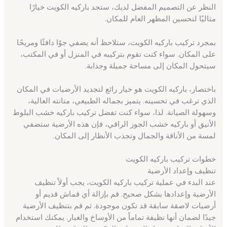
النظر عن التصميم المفضل لديك، ستجد باركيه الكويت خيارًا
مثاليًا لتحسين المظهر العام للمكان.
بمجرد تركيب باركيه الكويت، ستلاحظ أنه يضفي جوًا دافئًا ومريحًا
على المكان. سواء كنت تقوم بتركيبه في المنزل أو في المكتب،
سيتحول المكان إلى مساحة جميلة وجذابة.
باختصار، باركيه الكويت هو خيار رائع لتجديد الأرضيات في المكان
الذي ترغب في تحسينه. يتميز بجماله الطبيعي، متانته العالية،
وسهولة الصيانة. لذا، سواء كنت تفضل تركيب باركيه خشب البلوط
الأنيق أو باركيه خشب الجوز الراقي، فإن هذه الأرضية ستضفي
لمسة من الأناقة والجمال وتجذب الأنظار إلى المكان.
خطوات تركيب باركيه الكويت
تنظيف وإعداد الأرضية
عند البدء في عملية تركيب باركيه الكويت، يجب أولاً تنظيف
الأرضية وإعدادها بشكل صحيح. قم بإزالة أي قماش قديم أو
أرضيات لاصقة سابقة قد تكون موجودة. ثم قم بتنظيف الأرضية
جيدًا لضمان أنها نظيفة تماماً من الأوساخ والغبار. يمكنك استخدام