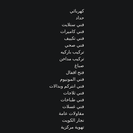
كهربائي
حداد
فني ستلايت
فني كاميرات
فني تكييف
فني صحي
تركيب باركيه
تركيب مداخن
صباغ
فتح اقفال
فني المونيوم
فني انتركم وبدالات
فني ثلاجات
فني طباخات
فني غسلات
مقاولات عامة
نجار الكويت
تهوية مركزية