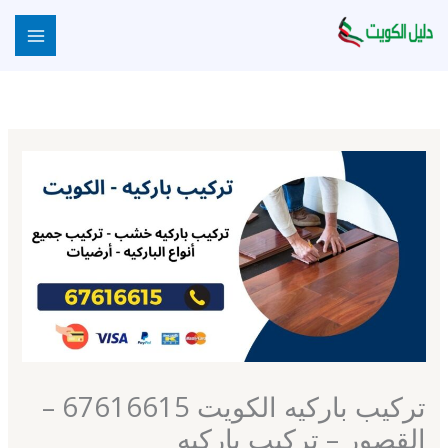
خطي
لى
لمحتوى
تركيب باركيه الكويت 67616615 –
القصور – تركيب باركيه