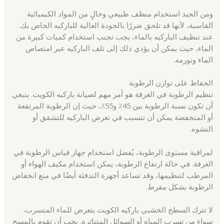
ومن الجيد استخدام منظف طبيعي وخالٍ من المواد الكيميائية
القاسية، لأنها قد تلحق ضررًا بالجودة العالية للباركيه الخاص بك.
عند تنظيف الباركيه بالماء، يجب تجنب استخدام كميات كبيرة من
الماء، حيث يمكن أن يؤدي ذلك إلى تلف الباركيه عبر امتصاص
الماء وتورمه.
الحفاظ على توازن الرطوبة
تنظيم الرطوبة في الغرفة هو أمر مهم لصيانة باركيه الكويت. ينبغي
أن تكون نسبة الرطوبة بين 45٪ و55٪، حيث إن الرطوبة المرتفعة
أو المنخفضة يمكن أن تتسبب في تعرض الباركيه للتشقق أو
التشوه.
لمراقبة مستوى الرطوبة، يُفضل استخدام جهاز قياس الرطوبة في
الغرفة. في حالة ارتفاع الرطوبة، يمكن استخدام مكيف الهواء أو
المرطب لتنظيمها، وقد تساعد أجهزة التدفئة أيضًا في منع انخفاض
الرطوبة بشكل مفرط.
لا تترك السطح الخشبي باركيه الكويت يتعرض للماء المتسرب،
سواء من تسرب المياه أو السوائل المتناثرة. يجب أن تقوم بالمسح