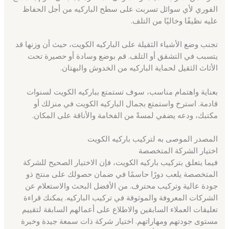
الفوري لأي سوائل تسربت على سطح الباركيه من أجل الحفاظ
عليه نظيفًا وخاليًا من التلف.
تجنب وضع الأشياء الثقيلة على الباركيه الكويت، حيث أن وزنها قد
يتسبب في التشقق أو التلف. قم بوضع وسادة أو حصيرة تحت
الأثاث الثقيل لحماية الباركيه من الخدوش والبهتان.
بعناية واهتمام مناسب، سوف تستمتع بباركيه الكويت لسنوات
قادمة. استرخ واستمتع بجمال الباركيه الكويت في منزلك أو
مكتبك، ودعه يضفي لمسةً من الفخامة والأناقة على المكان.
المصدر الموصى به لتركيب باركيه الكويت
اختيار الشركة المتخصصة
فيما يتعلق بتركيب باركيه الكويت، فإن الاختيار الصحيح للشركة
المتخصصة يلعب دورًا حاسمًا في ضمان حصولك على منتج ذو
جودة عالية وتركيب محترف. من الأفضل البحث والاستعلام عن
الشركات المعروفة والموثوقة في تركيب الباركيه. يمكنك قراءة
تعليقات العملاء السابقين والاطلاع على أعمالهم السابقة لتقييم
مستوى جودتهم ومهاراتهم. اختيار شركة ذات سمعة جيدة وخبرة