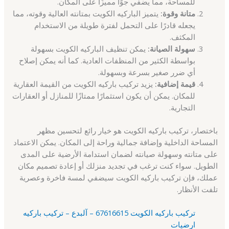
للمساحة، مما يضفي جوًا مميزًا على المكان.
متانة وقوة:
يتميز الباركيه الكويت بمتانته العالية وقوته، مما
يجعله قادرًا على التحمل لفترة طويلة من الاستخدام
المكثف.
سهولة الصيانة:
يمكن تنظيف الباركيه الكويت بسهولة
بواسطة الكثير من المنظفات العادية. كما أنه يمكن إصلاح
أي ضرر صغير بسرعة وبسهولة.
قيمة إضافية:
يزيد تركيب باركيه الكويت من القيمة العقارية
للمكان. يمكن أن يكون استثمارًا ممتازًا للمنازل أو العقارات
التجارية.
باختصار، تركيب باركيه الكويت هو خيار رائع لتحسين مظهر
المساحة الداخلية وإضافة جمالية وراحة إلى المكان. يمكن الاعتماد
على متانته وسهولة صيانته لضمان استدامة الأرضية على المدى
الطويل. سواء كنت ترغب في تجديد منزلك أو إعادة تصميم مكان
عملك، فإن تركيب باركيه الكويت سيضفي لمسة فاخرة وعصرية
تلفت الأنظار.
تركيب باركيه الكويت 67616615 – آلبدع – تركيب باركيه
ارضيات