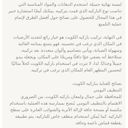
لمسة نهائية جميلة. استخدم الدهانات والمواد المناسبة التي
تناسب نوع الباركيه الذي قمت بتركيبه. يمكنك أيضًا استشارة خبير
في هذا المجال للحصول على نصائح حول أفضل الطرق لإتمام
عملية التلميع.
في النهاية، تركيب باركيه الكويت هو خيار رائع لتجديد الأرضيات
في المكان الذي ترغب في تحسينه. فهو يتمتع بمتانته العالية
وسهولة الصيانة، ويأتي بتصاميم وألوان متعددة. بعد تركيبه،
ستلاحظ أنه يضفي جوًا دافئًا ومريحًا على المكان، ويجعله يبدو
جميلاً وجذابًا. لذا، لا تتردد في استخدام باركيه الكويت كحلاً مثاليًا
لتحسين المظهر العام للمكان الذي ترغب في تركيبه.
نصائح للعناية بباركيه الكويت
التنظيف اليومي
للمحافظة على جمال ولمعان باركيه الكويت، من الضروري
الاهتمام بالتنظيف اليومي. يُنصح بممارسة هذه العملية باستخدام
مكنسة أو مسحة جافة لإزالة الأتربة والشوائب العابرة على سطح
الباركيه. كما يُمكن استخدام منظف خاص للباركيه، يتم تطبيقه
بقطعة قماش ناعمة وجافة.