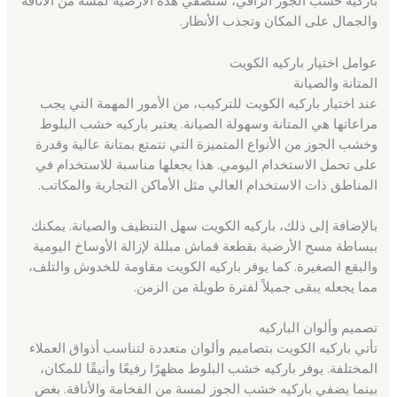
باركيه خشب الجوز الراقي، ستضفي هذه الأرضية لمسة من الأناقة
والجمال على المكان وتجذب الأنظار.
عوامل اختيار باركيه الكويت
المتانة والصيانة
عند اختيار باركيه الكويت للتركيب، من الأمور المهمة التي يجب
مراعاتها هي المتانة وسهولة الصيانة. يعتبر باركيه خشب البلوط
وخشب الجوز من الأنواع المتميزة التي تتمتع بمتانة عالية وقدرة
على تحمل الاستخدام اليومي. هذا يجعلها مناسبة للاستخدام في
المناطق ذات الاستخدام العالي مثل الأماكن التجارية والمكاتب.
بالإضافة إلى ذلك، باركيه الكويت سهل التنظيف والصيانة. يمكنك
ببساطة مسح الأرضية بقطعة قماش مبللة لإزالة الأوساخ اليومية
والبقع الصغيرة. كما يوفر باركيه الكويت مقاومة للخدوش والتلف،
مما يجعله يبقى جميلاً لفترة طويلة من الزمن.
تصميم وألوان الباركيه
تأتي باركيه الكويت بتصاميم وألوان متعددة لتناسب أذواق العملاء
المختلفة. يوفر باركيه خشب البلوط مظهرًا رفيعًا وأنيقًا للمكان،
بينما يضفي باركيه خشب الجوز لمسة من الفخامة والأناقة. بغض