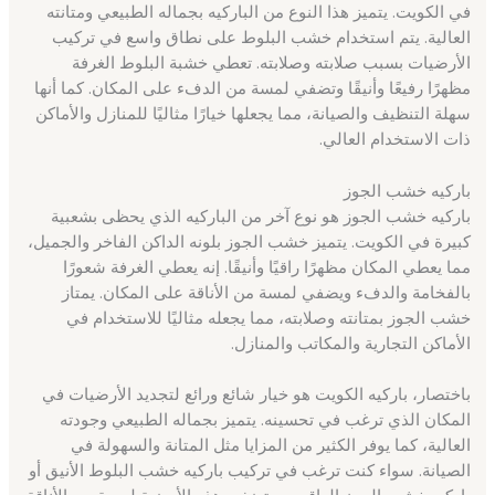
في الكويت. يتميز هذا النوع من الباركيه بجماله الطبيعي ومتانته
العالية. يتم استخدام خشب البلوط على نطاق واسع في تركيب
الأرضيات بسبب صلابته وصلابته. تعطي خشبة البلوط الغرفة
مظهرًا رفيعًا وأنيقًا وتضفي لمسة من الدفء على المكان. كما أنها
سهلة التنظيف والصيانة، مما يجعلها خيارًا مثاليًا للمنازل والأماكن
ذات الاستخدام العالي.
باركيه خشب الجوز
باركيه خشب الجوز هو نوع آخر من الباركيه الذي يحظى بشعبية
كبيرة في الكويت. يتميز خشب الجوز بلونه الداكن الفاخر والجميل،
مما يعطي المكان مظهرًا راقيًا وأنيقًا. إنه يعطي الغرفة شعورًا
بالفخامة والدفء ويضفي لمسة من الأناقة على المكان. يمتاز
خشب الجوز بمتانته وصلابته، مما يجعله مثاليًا للاستخدام في
الأماكن التجارية والمكاتب والمنازل.
باختصار، باركيه الكويت هو خيار شائع ورائع لتجديد الأرضيات في
المكان الذي ترغب في تحسينه. يتميز بجماله الطبيعي وجودته
العالية، كما يوفر الكثير من المزايا مثل المتانة والسهولة في
الصيانة. سواء كنت ترغب في تركيب باركيه خشب البلوط الأنيق أو