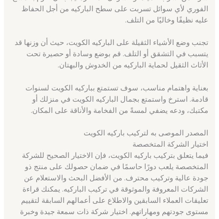
الفوري لأي سوائل تسربت على سطح الباركيه من أجل الحفاظ
عليه نظيفًا وخاليًا من التلف.
تجنب وضع الأشياء الثقيلة على الباركيه الكويت، حيث أن وزنها قد
يتسبب في التشقق أو التلف. قم بوضع وسادة أو حصيرة تحت
الأثاث الثقيل لحماية الباركيه من الخدوش والبهتان.
بعناية واهتمام مناسب، سوف تستمتع بباركيه الكويت لسنوات
قادمة. استرخ واستمتع بجمال الباركيه الكويت في منزلك أو
مكتبك، ودعه يضفي لمسةً من الفخامة والأناقة على المكان.
المصدر الموصى به لتركيب باركيه الكويت
اختيار الشركة المتخصصة
فيما يتعلق بتركيب باركيه الكويت، فإن الاختيار الصحيح للشركة
المتخصصة يلعب دورًا حاسمًا في ضمان حصولك على منتج ذو
جودة عالية وتركيب محترف. من الأفضل البحث والاستعلام عن
الشركات المعروفة والموثوقة في تركيب الباركيه. يمكنك قراءة
تعليقات العملاء السابقين والاطلاع على أعمالهم السابقة لتقييم
مستوى جودتهم ومهاراتهم. اختيار شركة ذات سمعة جيدة وخبرة