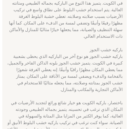
في الكويت. يتميز هذا النوع من الباركيه بجماله الطبيعي ومتانته
العالية. يتم استخدام خشب البلوط على نطاق واسع في تركيب
الأرضيات بسبب صلابته وصلابته. تعطي خشبة البلوط الغرفة
مظهرًا رفيعًا وأنيقًا وتضفي لمسة من الدفء على المكان. كما أنها
سهلة التنظيف والصيانة، مما يجعلها خيارًا مثاليًا للمنازل والأماكن
ذات الاستخدام العالي.
باركيه خشب الجوز
باركيه خشب الجوز هو نوع آخر من الباركيه الذي يحظى بشعبية
كبيرة في الكويت. يتميز خشب الجوز بلونه الداكن الفاخر والجميل،
مما يعطي المكان مظهرًا راقيًا وأنيقًا. إنه يعطي الغرفة شعورًا
بالفخامة والدفء ويضفي لمسة من الأناقة على المكان. يمتاز
خشب الجوز بمتانته وصلابته، مما يجعله مثاليًا للاستخدام في
الأماكن التجارية والمكاتب والمنازل.
باختصار، باركيه الكويت هو خيار شائع ورائع لتجديد الأرضيات في
المكان الذي ترغب في تحسينه. يتميز بجماله الطبيعي وجودته
العالية، كما يوفر الكثير من المزايا مثل المتانة والسهولة في
الصيانة. سواء كنت ترغب في تركيب باركيه خشب البلوط الأنيق أو