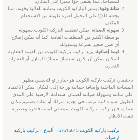
للمساحة، مما يضفي جوًا مميزًا على المكان.
متانة وقوة:
يتميز الباركيه الكويت بمتانته العالية وقوته، مما
يجعله قادرًا على التحمل لفترة طويلة من الاستخدام
المكثف.
سهولة الصيانة:
يمكن تنظيف الباركيه الكويت بسهولة
بواسطة الكثير من المنظفات العادية. كما أنه يمكن إصلاح
أي ضرر صغير بسرعة وبسهولة.
قيمة إضافية:
يزيد تركيب باركيه الكويت من القيمة العقارية
للمكان. يمكن أن يكون استثمارًا ممتازًا للمنازل أو العقارات
التجارية.
باختصار، تركيب باركيه الكويت هو خيار رائع لتحسين مظهر
المساحة الداخلية وإضافة جمالية وراحة إلى المكان. يمكن الاعتماد
على متانته وسهولة صيانته لضمان استدامة الأرضية على المدى
الطويل. سواء كنت ترغب في تجديد منزلك أو إعادة تصميم مكان
عملك، فإن تركيب باركيه الكويت سيضفي لمسة فاخرة وعصرية
تلفت الأنظار.
تركيب باركيه الكويت 67616615 – آلبدع – تركيب باركيه
ارضيات