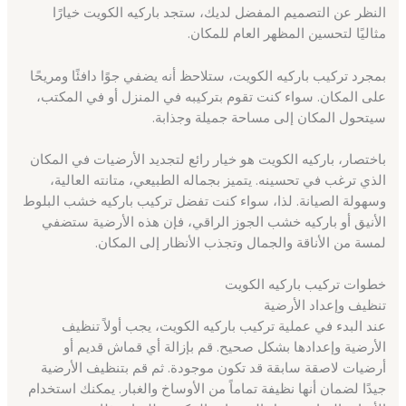
النظر عن التصميم المفضل لديك، ستجد باركيه الكويت خيارًا
مثاليًا لتحسين المظهر العام للمكان.
بمجرد تركيب باركيه الكويت، ستلاحظ أنه يضفي جوًا دافئًا ومريحًا
على المكان. سواء كنت تقوم بتركيبه في المنزل أو في المكتب،
سيتحول المكان إلى مساحة جميلة وجذابة.
باختصار، باركيه الكويت هو خيار رائع لتجديد الأرضيات في المكان
الذي ترغب في تحسينه. يتميز بجماله الطبيعي، متانته العالية،
وسهولة الصيانة. لذا، سواء كنت تفضل تركيب باركيه خشب البلوط
الأنيق أو باركيه خشب الجوز الراقي، فإن هذه الأرضية ستضفي
لمسة من الأناقة والجمال وتجذب الأنظار إلى المكان.
خطوات تركيب باركيه الكويت
تنظيف وإعداد الأرضية
عند البدء في عملية تركيب باركيه الكويت، يجب أولاً تنظيف
الأرضية وإعدادها بشكل صحيح. قم بإزالة أي قماش قديم أو
أرضيات لاصقة سابقة قد تكون موجودة. ثم قم بتنظيف الأرضية
جيدًا لضمان أنها نظيفة تماماً من الأوساخ والغبار. يمكنك استخدام