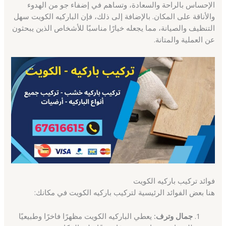
الإحساس بالراحة والسعادة، وتساهم في إضفاء جو من الهدوء
والأناقة على المكان. بالإضافة إلى ذلك، فإن الباركيه الكويت سهل
التنظيف والصيانة، مما يجعله خيارًا مناسبًا للأشخاص الذين يبحثون
عن العملية والمتانة.
فوائد تركيب باركيه الكويت
هنا بعض الفوائد الرئيسية لتركيب باركيه الكويت في مكانك:
جمال وترف:
يعطي الباركيه الكويت مظهرًا فاخرًا وطبيعيًا