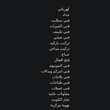
كهربائي
حداد
فني ستلايت
فني كاميرات
فني تكييف
فني صحي
تركيب باركيه
تركيب مداخن
صباغ
فتح اقفال
فني المونيوم
فني انتركم وبدالات
فني ثلاجات
فني طباخات
فني غسلات
مقاولات عامة
نجار الكويت
تهوية مركزية