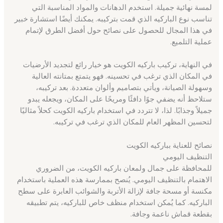
لمسة نهائية جميلة. استخدم الدهانات والمواد المناسبة التي
تناسب نوع الباركيه الذي قمت بتركيبه. يمكنك أيضًا استشارة خبير
في هذا المجال للحصول على نصائح حول أفضل الطرق لإتمام
عملية التلميع.
في النهاية، تركيب باركيه الكويت هو خيار رائع لتجديد الأرضيات
في المكان الذي ترغب في تحسينه. فهو يتمتع بمتانته العالية
وسهولة الصيانة، ويأتي بتصاميم وألوان متعددة. بعد تركيبه،
ستلاحظ أنه يضفي جوًا دافئًا ومريحًا على المكان، ويجعله يبدو
جميلاً وجذابًا. لذا، لا تتردد في استخدام باركيه الكويت كحلاً مثاليًا
لتحسين المظهر العام للمكان الذي ترغب في تركيبه.
نصائح للعناية بباركيه الكويت
التنظيف اليومي
للمحافظة على جمال ولمعان باركيه الكويت، من الضروري
الاهتمام بالتنظيف اليومي. يُنصح بممارسة هذه العملية باستخدام
مكنسة أو مسحة جافة لإزالة الأتربة والشوائب العابرة على سطح
الباركيه. كما يُمكن استخدام منظف خاص للباركيه، يتم تطبيقه
بقطعة قماش ناعمة وجافة.