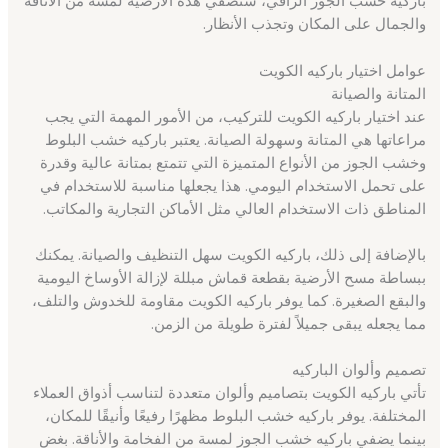
باركيه خشب الجوز الراقي، ستضفي هذه الأرضية لمسة من الأناقة
والجمال على المكان وتجذب الأنظار.
عوامل اختيار باركيه الكويت
المتانة والصيانة
عند اختيار باركيه الكويت للتركيب، من الأمور المهمة التي يجب
مراعاتها هي المتانة وسهولة الصيانة. يعتبر باركيه خشب البلوط
وخشب الجوز من الأنواع المتميزة التي تتمتع بمتانة عالية وقدرة
على تحمل الاستخدام اليومي. هذا يجعلها مناسبة للاستخدام في
المناطق ذات الاستخدام العالي مثل الأماكن التجارية والمكاتب.
بالإضافة إلى ذلك، باركيه الكويت سهل التنظيف والصيانة. يمكنك
ببساطة مسح الأرضية بقطعة قماش مبللة لإزالة الأوساخ اليومية
والبقع الصغيرة. كما يوفر باركيه الكويت مقاومة للخدوش والتلف،
مما يجعله يبقى جميلاً لفترة طويلة من الزمن.
تصميم وألوان الباركيه
تأتي باركيه الكويت بتصاميم وألوان متعددة لتناسب أذواق العملاء
المختلفة. يوفر باركيه خشب البلوط مظهرًا رفيعًا وأنيقًا للمكان،
بينما يضفي باركيه خشب الجوز لمسة من الفخامة والأناقة. بغض