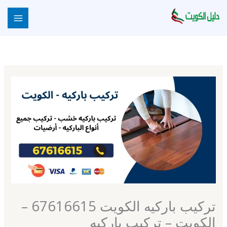
خطي
لى
لمحتوى
تركيب باركيه الكويت 67616615 –
الكويت – تركيب باركيه