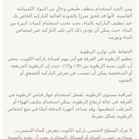
ومن الجيد استخدام منظف طبيعي وخالٍ من المواد الكيميائية
القاسية، لأنها قد تلحق ضررًا بالجودة العالية للباركيه الخاص بك.
عند تنظيف الباركيه بالماء، يجب تجنب استخدام كميات كبيرة من
الماء، حيث يمكن أن يؤدي ذلك إلى تلف الباركيه عبر امتصاص
الماء وتورمه.
الحفاظ على توازن الرطوبة
تنظيم الرطوبة في الغرفة هو أمر مهم لصيانة باركيه الكويت. ينبغي
أن تكون نسبة الرطوبة بين 45٪ و55٪، حيث إن الرطوبة المرتفعة
أو المنخفضة يمكن أن تتسبب في تعرض الباركيه للتشقق أو
التشوه.
لمراقبة مستوى الرطوبة، يُفضل استخدام جهاز قياس الرطوبة في
الغرفة. في حالة ارتفاع الرطوبة، يمكن استخدام مكيف الهواء أو
المرطب لتنظيمها، وقد تساعد أجهزة التدفئة أيضًا في منع انخفاض
الرطوبة بشكل مفرط.
لا تترك السطح الخشبي باركيه الكويت يتعرض للماء المتسرب،
سواء من تسرب المياه أو السوائل المتناثرة. يجب أن تقوم بالمسح