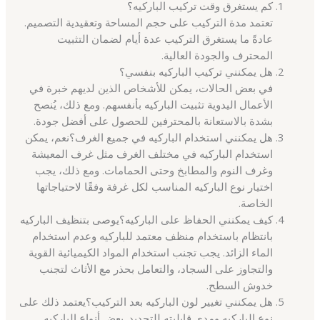
كم يستغرق وقت تركيب الباركيه؟
تعتمد مدة التركيب على حجم المساحة وتعقيدية التصميم.
عادةً ما يستغرق التركيب عدة أيام لضمان التثبيت
المحترف والجودة العالية.
هل يمكنني تركيب الباركيه بنفسي؟
في بعض الحالات، يمكن للأشخاص الذين لديهم خبرة في
الأعمال اليدوية تثبيت الباركيه بأنفسهم. ومع ذلك، يُنصح
بشدة بالاستعانة بالمحترفين للحصول على أفضل جودة.
هل يمكنني استخدام الباركيه في جميع الغرف؟نعم، يمكن
استخدام الباركيه في مختلف الغرف مثل غرف المعيشة
وغرف النوم والمطابخ وحتى الحمامات. ومع ذلك، يجب
اختيار نوع الباركيه المناسب لكل غرفة وفقًا لاحتياجاتها
الخاصة.
كيف يمكنني الحفاظ على الباركيه؟يوصى بتنظيف الباركيه
بانتظام باستخدام منظف معتمد للباركيه وعدم استخدام
الماء الزائد. يجب تجنب استخدام المواد الكيميائية القوية
والتجاوز على السجاد، والتعامل بحذر مع الأثاث لتجنب
خدوش السطح.
هل يمكنني تغيير لون الباركيه بعد التركيب؟يعتمد ذلك على
نوع الباركيه ومدى قابليته للتجديد. بعض أنواع الباركيه