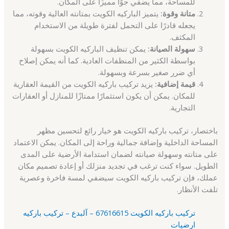
للمساحة، مما يضفي جوًا مميزًا على المكان.
متانة وقوة:
يتميز الباركيه الكويت بمتانته العالية وقوته، مما
يجعله قادرًا على التحمل لفترة طويلة من الاستخدام
المكثف.
سهولة الصيانة:
يمكن تنظيف الباركيه الكويت بسهولة
بواسطة الكثير من المنظفات العادية. كما أنه يمكن إصلاح
أي ضرر صغير بسرعة وبسهولة.
قيمة إضافية:
يزيد تركيب باركيه الكويت من القيمة العقارية
للمكان. يمكن أن يكون استثمارًا ممتازًا للمنازل أو العقارات
التجارية.
باختصار، تركيب باركيه الكويت هو خيار رائع لتحسين مظهر
المساحة الداخلية وإضافة جمالية وراحة إلى المكان. يمكن الاعتماد
على متانته وسهولة صيانته لضمان استدامة الأرضية على المدى
الطويل. سواء كنت ترغب في تجديد منزلك أو إعادة تصميم مكان
عملك، فإن تركيب باركيه الكويت سيضفي لمسة فاخرة وعصرية
تلفت الأنظار.
تركيب باركيه الكويت 67616615 – آلبدع – تركيب باركيه
ارضيات