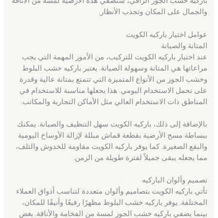
باركيه خشب الجوز الراقي، ستضفي هذه الأرضية لمسة من الأناقة
والجمال على المكان وتجذب الأنظار.
عوامل اختيار باركيه الكويت
المتانة والصيانة
عند اختيار باركيه الكويت للتركيب، من الأمور المهمة التي يجب
مراعاتها هي المتانة وسهولة الصيانة. يعتبر باركيه خشب البلوط
وخشب الجوز من الأنواع المتميزة التي تتمتع بمتانة عالية وقدرة
على تحمل الاستخدام اليومي. هذا يجعلها مناسبة للاستخدام في
المناطق ذات الاستخدام العالي مثل الأماكن التجارية والمكاتب.
بالإضافة إلى ذلك، باركيه الكويت سهل التنظيف والصيانة. يمكنك
ببساطة مسح الأرضية بقطعة قماش مبللة لإزالة الأوساخ اليومية
والبقع الصغيرة. كما يوفر باركيه الكويت مقاومة للخدوش والتلف،
مما يجعله يبقى جميلاً لفترة طويلة من الزمن.
تصميم وألوان الباركيه
تأتي باركيه الكويت بتصاميم وألوان متعددة لتناسب أذواق العملاء
المختلفة. يوفر باركيه خشب البلوط مظهرًا رفيعًا وأنيقًا للمكان،
بينما يضفي باركيه خشب الجوز لمسة من الفخامة والأناقة. بغض