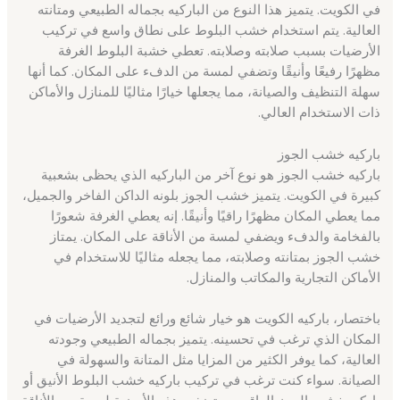
في الكويت. يتميز هذا النوع من الباركيه بجماله الطبيعي ومتانته
العالية. يتم استخدام خشب البلوط على نطاق واسع في تركيب
الأرضيات بسبب صلابته وصلابته. تعطي خشبة البلوط الغرفة
مظهرًا رفيعًا وأنيقًا وتضفي لمسة من الدفء على المكان. كما أنها
سهلة التنظيف والصيانة، مما يجعلها خيارًا مثاليًا للمنازل والأماكن
ذات الاستخدام العالي.
باركيه خشب الجوز
باركيه خشب الجوز هو نوع آخر من الباركيه الذي يحظى بشعبية
كبيرة في الكويت. يتميز خشب الجوز بلونه الداكن الفاخر والجميل،
مما يعطي المكان مظهرًا راقيًا وأنيقًا. إنه يعطي الغرفة شعورًا
بالفخامة والدفء ويضفي لمسة من الأناقة على المكان. يمتاز
خشب الجوز بمتانته وصلابته، مما يجعله مثاليًا للاستخدام في
الأماكن التجارية والمكاتب والمنازل.
باختصار، باركيه الكويت هو خيار شائع ورائع لتجديد الأرضيات في
المكان الذي ترغب في تحسينه. يتميز بجماله الطبيعي وجودته
العالية، كما يوفر الكثير من المزايا مثل المتانة والسهولة في
الصيانة. سواء كنت ترغب في تركيب باركيه خشب البلوط الأنيق أو