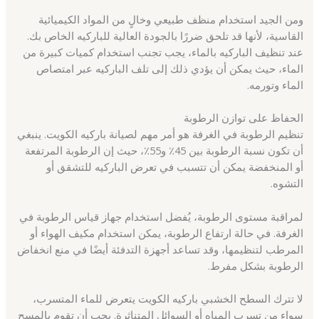
ومن الجيد استخدام منظف طبيعي وخالٍ من المواد الكيميائية
القاسية، لأنها قد تلحق ضررًا بالجودة العالية للباركيه الخاص بك.
عند تنظيف الباركيه بالماء، يجب تجنب استخدام كميات كبيرة من
الماء، حيث يمكن أن يؤدي ذلك إلى تلف الباركيه عبر امتصاص
الماء وتورمه.
الحفاظ على توازن الرطوبة
تنظيم الرطوبة في الغرفة هو أمر مهم لصيانة باركيه الكويت. ينبغي
أن تكون نسبة الرطوبة بين 45٪ و55٪، حيث إن الرطوبة المرتفعة
أو المنخفضة يمكن أن تتسبب في تعرض الباركيه للتشقق أو
التشوه.
لمراقبة مستوى الرطوبة، يُفضل استخدام جهاز قياس الرطوبة في
الغرفة. في حالة ارتفاع الرطوبة، يمكن استخدام مكيف الهواء أو
المرطب لتنظيمها، وقد تساعد أجهزة التدفئة أيضًا في منع انخفاض
الرطوبة بشكل مفرط.
لا تترك السطح الخشبي باركيه الكويت يتعرض للماء المتسرب،
سواء من تسرب المياه أو السوائل المتناثرة. يجب أن تقوم بالمسح