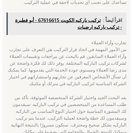
تساعدك على تجنب أي تحديات لاحقة في عملية التركيب.
اقرأ ايضاً :
تركيب باركيه الكويت 67616615 - أبو فطيرة
- تركيب باركيه ارضيات
تجارب وآراء العملاء
من الأمور المهمة في اتخاذ قرار التركيب هي التعرف على تجارب
وآراء العملاء السابقين. قم بالبحث عن مراجعات وتقييمات العملاء
لشركات تركيب الباركيه المختلفة. يوفر ذلك لك فكرة واضحة عن
مدى رضا العملاء ومستوى جودة الخدمة التي يقدمونها. كما يمكنك
أن تسأل الأشخاص المعرفين عن تجاربهم واستشاراتهم في اختيار
الشركة المناسبة لتركيب الباركيه في منزلك أو مكتبك.
بعد البحث الجيد واختيار الشركة المتخصصة الموثوقة، تأكد من
طلب المساعدة من المتخصصين في تركيب الباركيه. سيقدمون
لك المشورة المناسبة حول اختيار النوع المناسب من الباركيه
وسيقدمون لك خطة واضحة لعملية التركيب. عندما يتم تركيب
الباركيه بشكل صحيح ومحترف، ستكون مسرورًا بالنتيجة النهائية
ويمكنك التمتع بالجمال والفخامة التي يضفيها على مكانك.