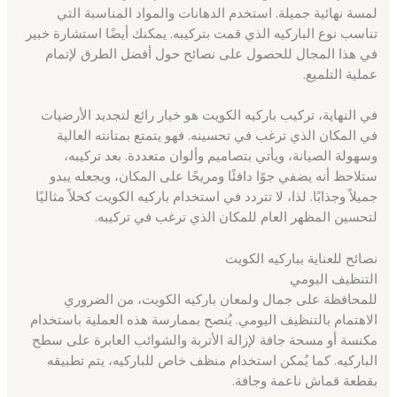
لمسة نهائية جميلة. استخدم الدهانات والمواد المناسبة التي
تناسب نوع الباركيه الذي قمت بتركيبه. يمكنك أيضًا استشارة خبير
في هذا المجال للحصول على نصائح حول أفضل الطرق لإتمام
عملية التلميع.
في النهاية، تركيب باركيه الكويت هو خيار رائع لتجديد الأرضيات
في المكان الذي ترغب في تحسينه. فهو يتمتع بمتانته العالية
وسهولة الصيانة، ويأتي بتصاميم وألوان متعددة. بعد تركيبه،
ستلاحظ أنه يضفي جوًا دافئًا ومريحًا على المكان، ويجعله يبدو
جميلاً وجذابًا. لذا، لا تتردد في استخدام باركيه الكويت كحلاً مثاليًا
لتحسين المظهر العام للمكان الذي ترغب في تركيبه.
نصائح للعناية بباركيه الكويت
التنظيف اليومي
للمحافظة على جمال ولمعان باركيه الكويت، من الضروري
الاهتمام بالتنظيف اليومي. يُنصح بممارسة هذه العملية باستخدام
مكنسة أو مسحة جافة لإزالة الأتربة والشوائب العابرة على سطح
الباركيه. كما يُمكن استخدام منظف خاص للباركيه، يتم تطبيقه
بقطعة قماش ناعمة وجافة.