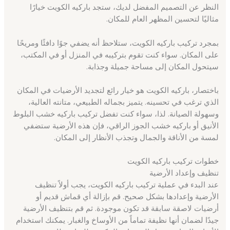
النظر عن التصميم المفضل لديك، ستجد باركيه الكويت خيارًا
مثاليًا لتحسين المظهر العام للمكان.
بمجرد تركيب باركيه الكويت، ستلاحظ أنه يضفي جوًا دافئًا ومريحًا
على المكان. سواء كنت تقوم بتركيبه في المنزل أو في المكتب،
سيتحول المكان إلى مساحة جميلة وجذابة.
باختصار، باركيه الكويت هو خيار رائع لتجديد الأرضيات في المكان
الذي ترغب في تحسينه. يتميز بجماله الطبيعي، متانته العالية،
وسهولة الصيانة. لذا، سواء كنت تفضل تركيب باركيه خشب البلوط
الأنيق أو باركيه خشب الجوز الراقي، فإن هذه الأرضية ستضفي
لمسة من الأناقة والجمال وتجذب الأنظار إلى المكان.
خطوات تركيب باركيه الكويت
تنظيف وإعداد الأرضية
عند البدء في عملية تركيب باركيه الكويت، يجب أولاً تنظيف
الأرضية وإعدادها بشكل صحيح. قم بإزالة أي قماش قديم أو
أرضيات لاصقة سابقة قد تكون موجودة. ثم قم بتنظيف الأرضية
جيدًا لضمان أنها نظيفة تماماً من الأوساخ والغبار. يمكنك استخدام