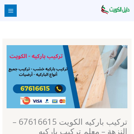
خطي
لى
لمحتوى
تركيب باركيه الكويت 67616615 –
النزهة – معلم تركيب باركيه