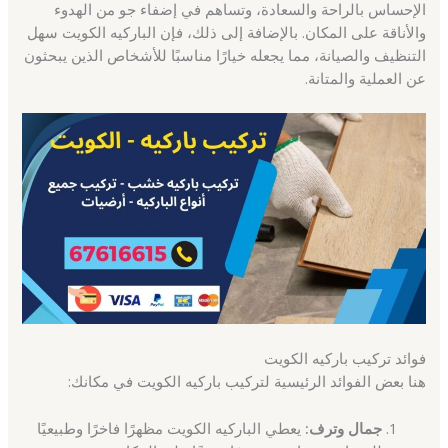
الإحساس بالراحة والسعادة، وتساهم في إضفاء جو من الهدوء
والأناقة على المكان. بالإضافة إلى ذلك، فإن الباركيه الكويت سهل
التنظيف والصيانة، مما يجعله خيارًا مناسبًا للأشخاص الذين يبحثون
عن العملية والمتانة.
فوائد تركيب باركيه الكويت
هنا بعض الفوائد الرئيسية لتركيب باركيه الكويت في مكانك:
جمال وترف:
يعطي الباركيه الكويت مظهرًا فاخرًا وطبيعيًا