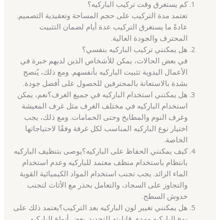
كم يستغرق وقت تركيب الباركيه؟
تعتمد مدة التركيب على حجم المساحة وتعقيدية التصميم.
عادةً ما يستغرق التركيب عدة أيام لضمان التثبيت
المحترف والجودة العالية.
هل يمكنني تركيب الباركيه بنفسي؟
في بعض الحالات، يمكن للأشخاص الذين لديهم خبرة في
الأعمال اليدوية تثبيت الباركيه بأنفسهم. ومع ذلك، يُنصح
بشدة بالاستعانة بالمحترفين للحصول على أفضل جودة.
هل يمكنني استخدام الباركيه في جميع الغرف؟نعم، يمكن
استخدام الباركيه في مختلف الغرف مثل غرف المعيشة
وغرف النوم والمطابخ وحتى الحمامات. ومع ذلك، يجب
اختيار نوع الباركيه المناسب لكل غرفة وفقًا لاحتياجاتها
الخاصة.
كيف يمكنني الحفاظ على الباركيه؟يوصى بتنظيف الباركيه
بانتظام باستخدام منظف معتمد للباركيه وعدم استخدام
الماء الزائد. يجب تجنب استخدام المواد الكيميائية القوية
والتجاوز على السجاد، والتعامل بحذر مع الأثاث لتجنب
خدوش السطح.
هل يمكنني تغيير لون الباركيه بعد التركيب؟يعتمد ذلك على
نوع الباركيه ومدى قابليته للتجديد. بعض أنواع الباركيه