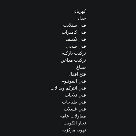
كهربائي
حداد
فني ستلايت
فني كاميرات
فني تكييف
فني صحي
تركيب باركيه
تركيب مداخن
صباغ
فتح اقفال
فني المونيوم
فني انتركم وبدالات
فني ثلاجات
فني طباخات
فني غسلات
مقاولات عامة
نجار الكويت
تهوية مركزية