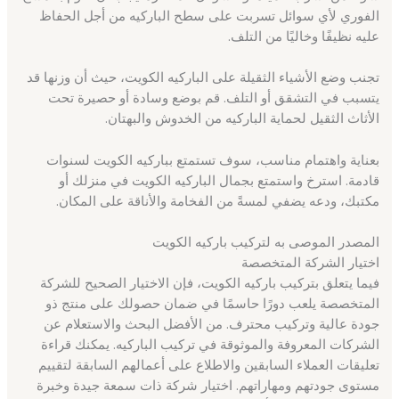
الفوري لأي سوائل تسربت على سطح الباركيه من أجل الحفاظ
عليه نظيفًا وخاليًا من التلف.
تجنب وضع الأشياء الثقيلة على الباركيه الكويت، حيث أن وزنها قد
يتسبب في التشقق أو التلف. قم بوضع وسادة أو حصيرة تحت
الأثاث الثقيل لحماية الباركيه من الخدوش والبهتان.
بعناية واهتمام مناسب، سوف تستمتع بباركيه الكويت لسنوات
قادمة. استرخ واستمتع بجمال الباركيه الكويت في منزلك أو
مكتبك، ودعه يضفي لمسةً من الفخامة والأناقة على المكان.
المصدر الموصى به لتركيب باركيه الكويت
اختيار الشركة المتخصصة
فيما يتعلق بتركيب باركيه الكويت، فإن الاختيار الصحيح للشركة
المتخصصة يلعب دورًا حاسمًا في ضمان حصولك على منتج ذو
جودة عالية وتركيب محترف. من الأفضل البحث والاستعلام عن
الشركات المعروفة والموثوقة في تركيب الباركيه. يمكنك قراءة
تعليقات العملاء السابقين والاطلاع على أعمالهم السابقة لتقييم
مستوى جودتهم ومهاراتهم. اختيار شركة ذات سمعة جيدة وخبرة