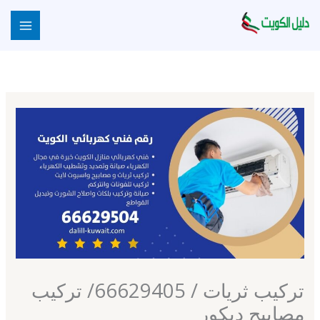
خطي
لى
لمحتوى
تركيب ثريات / 66629405/ تركيب
مصابيح ديكور