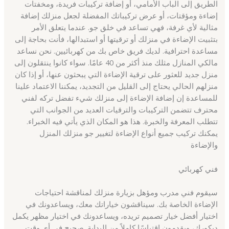
الطريق إلى الباب الأمامي، أو إضافة تركيبات فريدة، ومخفتات
إضاءة ومؤقتات، أو عرض تركيباتك المفضلة لجعل منزلك إضافة
مثالية لأي غرفة، فهي تساعد في خلق جو. عندما يتعلق الأمر
بتثبيت الإضاءة في منزلك أو ترقيتها أو استبدالها، فأنت بحاجة إلى
مساعدة احترافية. لديك فريق خاص بك من كهربائيين. نحن نساعد
مالكي المنازل مثلك منذ أكثر من 40 عامًا. سواء كانوا ينتقلون إلى
منزل جديد للعثور على ترقية الإضاءة التي يبحثون عنها، أو إذا كان
منزلهم الحالي يحتاج إلى القليل من التجديد، يمكننا الاعتماد علينا
للمساعدة إن إضافة الإضاءة إلى منزلك شيء تفضل تركه لفني
محترف تتضمن التركيبات والترقيات العديد من الجوانب التي
تتطلب المعرفة والخبرة. هذا هو المكان الذي يأتي فيه الخبراء.
يمكنك تركيب جميع أنواع الإضاءة لتغيير جو منزلك المنزل
والإضاءة
فني كهربائي
سيقوم فني مدرب ومؤهل بزيارة منزلك لمناقشة احتياجات
الإضاءة الخاصة بك. سيناقشون خياراتك معك، ويساعدونك في
اختيار أفضل خيار تصميم تريده، ويساعدونك في اختيار مظهر يكمل
ديكورك، ويقدمون اقتباسًا كاملاً من البداية. صحيح في أي وقت.