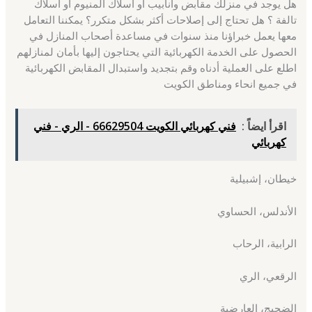
هل يوجد في منزلك مقابض وأنابيب أو أسلاك ألمنيوم أو أسلاك
تالفة ؟ هل تحتاج إلى إصلاحات أكثر بشكل متكرر؟ يمكننا التعامل
معها يعمل خبراؤنا منذ سنوات في مساعدة أصحاب المنازل في
الحصول على الخدمة الكهربائية التي يحتاجون إليها بأمان لمنازلهم
اطلع على العملية أدناه وقم بتجديد واستبدال المقابض الكهربائية
في جميع انحاء ومناطق الكويت
اقرأ ايضاً :
فني كهربائي الكويت 66629504 - الري - فني
كهربائي
خيطان، إشبيلية
الأندلس، الحساوي
الرابية، الرحاب
الرقعي، الري
الضجيج، العارضية