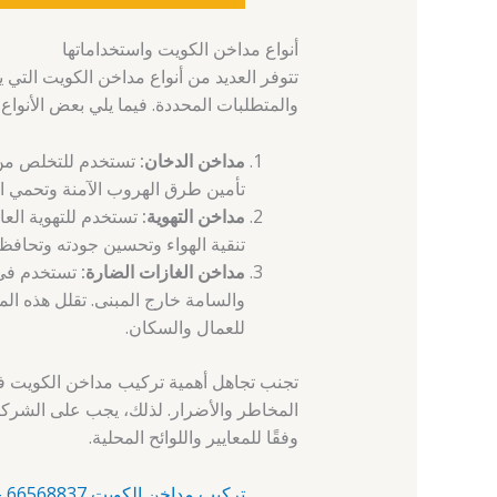
أنواع مداخن الكويت واستخداماتها
تتوفر العديد من أنواع مداخن الكويت التي ي
والمتطلبات المحددة. فيما يلي بعض الأنواع 
مداخن الدخان:
تستخدم للتخلص من ا
تأمين طرق الهروب الآمنة وتحمي ا
مداخن التهوية:
تستخدم للتهوية العا
تنقية الهواء وتحسين جودته وتحافظ
مداخن الغازات الضارة:
تستخدم في ا
والسامة خارج المبنى. تقلل هذه ا
للعمال والسكان.
تجنب تجاهل أهمية تركيب مداخن الكويت ف
المخاطر والأضرار. لذلك، يجب على الشركا
وفقًا للمعايير واللوائح المحلية.
تركيب مداخن الكويت 66568837 – آلبدع – تركيب مداخن