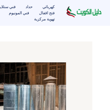
خطي
كهربائي
حداد
فني ستلاي
لى
فتح اقفال
فني المونيوم
لمحتوى
تهوية مركزية