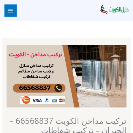
خطي
لى
لمحتوى
تركيب مداخن الكويت 66568837 –
الخيران – تركيب شفاطات