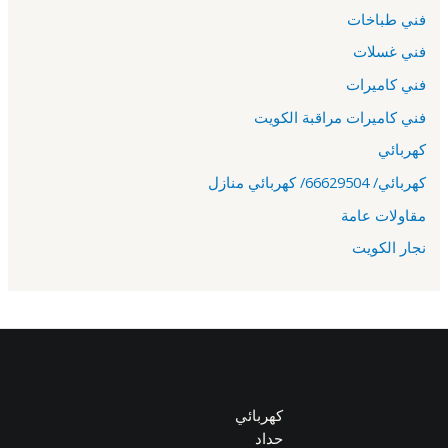
فني طباخات
فني غسلات
فني كاميرات
فني كاميرات مراقبة الكويت
كهربائي
كهربائي/ 66629504/ كهربائي منازل
مقاولات عامة
نجار الكويت
كهربائي
حداد