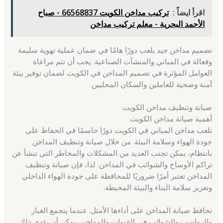
اقرأ ايضاً :
تركيب مداخن الكويت 66568837 - صباح
الأحمد البحرية - معلم تركيب مداخن
تصميم مداخن جيد يلعب دورًا هامًا في ضمان عملية تهوية سليمة
وفعالة في المباني والمنشآت الصناعية. يجب أن تتم مراعاة
العوامل المؤثرة في تصميم المداخن في الكويت لضمان توفير بيئة
آمنة وصحية للعاملين والسكان المحليين.
صيانة وتنظيف مداخن الكويت
أهمية صيانة مداخن الكويت
تلعب مداخن المباني في الكويت دورًا حاسمًا في الحفاظ على
جودة الهواء وسلامة البيئة. من خلال صيانة وتنظيف المداخن
بانتظام، يمكن تجنب العديد من المشكلات والمخاطر التي تنشأ عن
تراكم الأوساخ والشوائب في المداخن. لذا، فإن صيانة وتنظيف
المداخن تعتبر أمرًا ضروريًا للمحافظة على جودة الهواء الداخلي
وتعزيز سلامة البناء والبيئة المحيطة.
تحافظ صيانة المداخن على أداءها الأمثل. عندما يتجمع الغبار
والرواسب والشوائب في القنوات والمداخن، يمكن أن يؤدي ذلك