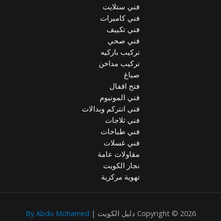
فني ستلايت
فني كاميرات
فني تكييف
فني صحي
تركيب باركيه
تركيب مداخن
صباغ
فتح اقفال
فني المونيوم
فني انتركم وبدالات
فني ثلاجات
فني طباخات
فني غسلات
مقاولات عامة
نجار الكويت
تهوية مركزية
Copyright © 2026 دليل الكويت |
By Abdo Mohamed