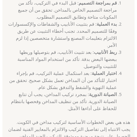
قم بمراجعة التصميم:
قبل البدء في التركيب، تأكد من
مراجعة التصميم الخاص بالمداخن. تحقق من أن جميع
المكونات متاحة وتطابق التصميم المطلوب.
بدء العملية:
قم بتثبيت الأنابيب والشفاطات والإكسسوارات
وفقًا للتصميم المحدد. تجنب أخطاء التثبيت عن طريق
الالتزام بتعليمات المصنع واستشارة متخصصين إذا لزم
الأمر.
ربط الأنابيب:
بعد تثبيت الأنابيب، قم بتوصيلها وربطها
ببعضها البعض بدقة. تأكد من استخدام المواد المناسبة
للتثبيت والتوصيل.
اختبار العملية:
بعد استكمال عملية التركيب، قم بإجراء
اختبار للتأكد من أن المداخن تعمل بشكل صحيح. تحقق من
عملية التهوية والشفط والتدفق بشكل عام.
الصيانة الدورية:
بمجرد تركيب المداخن، يجب أن تتابع
الصيانة الدورية. تأكد من تنظيف المداخن وفحصها بانتظام
للحفاظ على أداءها الأمثل.
هذه هي بعض الخطوات الأساسية لتركيب مداخن في الكويت.
يجب الانتباه إلى تفاصيل التركيب والالتزام بالمعايير الفنية لضمان
الحصول على نتيجة مرضية وموثوقة. التركيب الجيد للمداخن