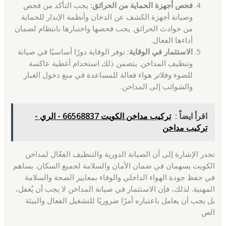
فحص أجهزة الحماية من الحرائق:
يجب التأكد من فحص
وصيانة أجهزة الكشف عن الدخان وأنظمة الإنذار للحماية
من حوادث الحرائق. يجب فحصها واختبارها بانتظام لضمان
أداءها الفعال.
الاستثمار في الوقاية:
توفر الوقاية دورًا أساسيًا في صيانة
وتنظيف المداخن. يتضمن ذلك استخدام أغطية عاكسة
للضوء وفلاتر هواء فعالة للمساعدة في منع دخول الغبار
والشوائب إلى المداخن.
اقرأ ايضاً :
تركيب مداخن الكويت 66568837 - الري -
تركيب مداخن
تجدر الإشارة إلى أن الصيانة الدورية والتنظيف الفعّال لمداخن
الكويت يسهمان في ضمان الأمان والسلامة لجميع السكان. يساهم
في حفظ جودة الهواء الداخلي والوفاء بمعايير الصحة والسلامة
المهنية. لذلك، فإن الاستثمار في صيانة المداخن لا يجب أن يُغفل،
بل يجب أن يعامل باعتباره أمرًا ضروريًا للتشغيل الفعال والبيئة
الص