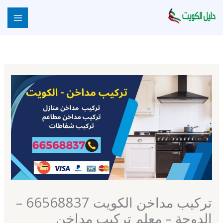
خطي
لى
لمحتوى
تركيب مداخن الكويت 66568837 –
الدوحة – معلم تركيب مداخن