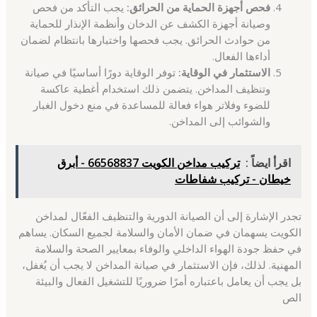
فحص أجهزة الحماية من الحرائق:
يجب التأكد من فحص
وصيانة أجهزة الكشف عن الدخان وأنظمة الإنذار للحماية
من حوادث الحرائق. يجب فحصها واختبارها بانتظام لضمان
أداءها الفعال.
الاستثمار في الوقاية:
توفر الوقاية دورًا أساسيًا في صيانة
وتنظيف المداخن. يتضمن ذلك استخدام أغطية عاكسة
للضوء وفلاتر هواء فعالة للمساعدة في منع دخول الغبار
والشوائب إلى المداخن.
اقرأ ايضاً :
تركيب مداخن الكويت 66568837 - أبرق
خيطان - تركيب شفاطات
تجدر الإشارة إلى أن الصيانة الدورية والتنظيف الفعّال لمداخن
الكويت يسهمان في ضمان الأمان والسلامة لجميع السكان. يساهم
في حفظ جودة الهواء الداخلي والوفاء بمعايير الصحة والسلامة
المهنية. لذلك، فإن الاستثمار في صيانة المداخن لا يجب أن يُغفل،
بل يجب أن يعامل باعتباره أمرًا ضروريًا للتشغيل الفعال والبيئة
الص