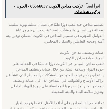
اقرأ ايضاً :
تركيب مداخن الكويت 66568837 - العيون -
تركيب شفاطات
تصميم مداخن جيد يلعب دورًا هامًا في ضمان عملية تهوية سليمة
وفعالة في المباني والمنشآت الصناعية. يجب أن تتم مراعاة
العوامل المؤثرة في تصميم المداخن في الكويت لضمان توفير بيئة
آمنة وصحية للعاملين والسكان المحليين.
صيانة وتنظيف مداخن الكويت
أهمية صيانة مداخن الكويت
تلعب مداخن المباني في الكويت دورًا حاسمًا في الحفاظ على
جودة الهواء وسلامة البيئة. من خلال صيانة وتنظيف المداخن
بانتظام، يمكن تجنب العديد من المشكلات والمخاطر التي تنشأ عن
تراكم الأوساخ والشوائب في المداخن. لذا، فإن صيانة وتنظيف
المداخن تعتبر أمرًا ضروريًا للمحافظة على جودة الهواء الداخلي
وتعزيز سلامة البناء والبيئة المحيطة.
تحافظ صيانة المداخن على أداءها الأمثل. عندما يتجمع الغبار
والرواسب والشوائب في القنوات والمداخن، يمكن أن يؤدي ذلك