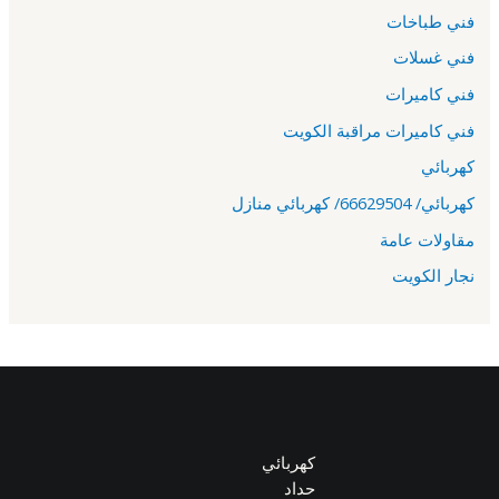
فني طباخات
فني غسلات
فني كاميرات
فني كاميرات مراقبة الكويت
كهربائي
كهربائي/ 66629504/ كهربائي منازل
مقاولات عامة
نجار الكويت
كهربائي
حداد