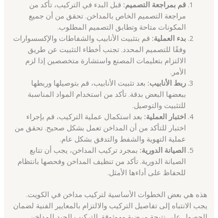
قم بمراجعة التصميم:
قبل البدء في التركيب، تأكد من
مراجعة التصميم الخاص بالمداخن. تحقق من أن جميع
المكونات متاحة وتطابق التصميم المطلوب.
بدء العملية:
قم بتثبيت الأنابيب والشفاطات والإكسسوارات
وفقًا للتصميم المحدد. تجنب أخطاء التثبيت عن طريق
الالتزام بتعليمات المصنع واستشارة متخصصين إذا لزم
الأمر.
ربط الأنابيب:
بعد تثبيت الأنابيب، قم بتوصيلها وربطها
ببعضها البعض بدقة. تأكد من استخدام المواد المناسبة
للتثبيت والتوصيل.
اختبار العملية:
بعد استكمال عملية التركيب، قم بإجراء
اختبار للتأكد من أن المداخن تعمل بشكل صحيح. تحقق من
عملية التهوية والشفط والتدفق بشكل عام.
الصيانة الدورية:
بمجرد تركيب المداخن، يجب أن تتابع
الصيانة الدورية. تأكد من تنظيف المداخن وفحصها بانتظام
للحفاظ على أداءها الأمثل.
هذه هي بعض الخطوات الأساسية لتركيب مداخن في الكويت.
يجب الانتباه إلى تفاصيل التركيب والالتزام بالمعايير الفنية لضمان
الحصول على نتيجة مرضية وموثوقة. التركيب الجيد للمداخن