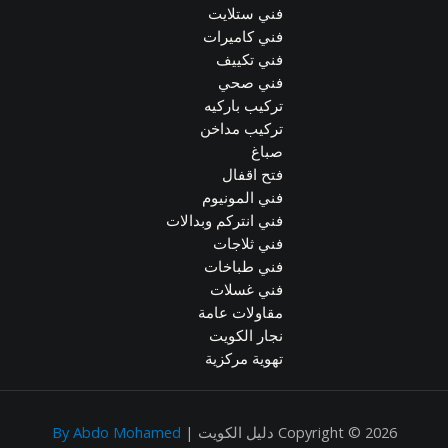
فني ستلايت
فني كاميرات
فني تكييف
فني صحي
تركيب باركيه
تركيب مداخن
صباغ
فتح اقفال
فني المونيوم
فني انتركم وبدالات
فني ثلاجات
فني طباخات
فني غسلات
مقاولات عامة
نجار الكويت
تهوية مركزية
Copyright © 2026 دليل الكويت |
By Abdo Mohamed