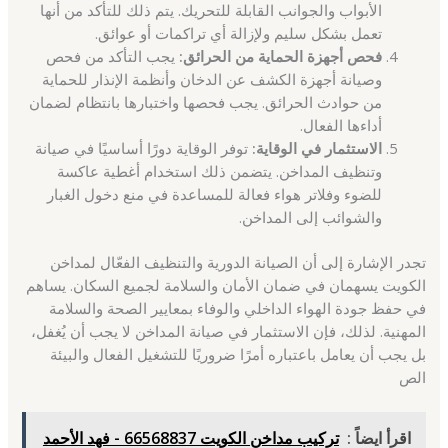
الأبواب والجوانب القابلة للتحريك. يتم ذلك للتأكد من أنها
تعمل بشكل سليم ولإزالة أي تراكمات أو عوائق.
فحص أجهزة الحماية من الحرائق:
يجب التأكد من فحص
وصيانة أجهزة الكشف عن الدخان وأنظمة الإنذار للحماية
من حوادث الحرائق. يجب فحصها واختبارها بانتظام لضمان
أداءها الفعال.
الاستثمار في الوقاية:
توفر الوقاية دورًا أساسيًا في صيانة
وتنظيف المداخن. يتضمن ذلك استخدام أغطية عاكسة
للضوء وفلاتر هواء فعالة للمساعدة في منع دخول الغبار
والشوائب إلى المداخن.
تجدر الإشارة إلى أن الصيانة الدورية والتنظيف الفعّال لمداخن
الكويت يسهمان في ضمان الأمان والسلامة لجميع السكان. يساهم
في حفظ جودة الهواء الداخلي والوفاء بمعايير الصحة والسلامة
المهنية. لذلك، فإن الاستثمار في صيانة المداخن لا يجب أن يُغفل،
بل يجب أن يعامل باعتباره أمرًا ضروريًا للتشغيل الفعال والبيئة
الص
اقرأ ايضاً :
تركيب مداخن الكويت 66568837 - فهد الأحمد