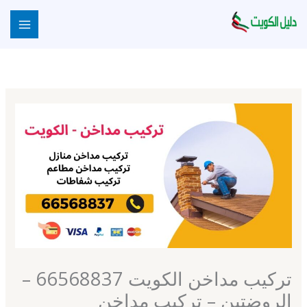
خطي
لى
لمحتوى
تركيب مداخن الكويت 66568837 –
الروضتين – تركيب مداخن