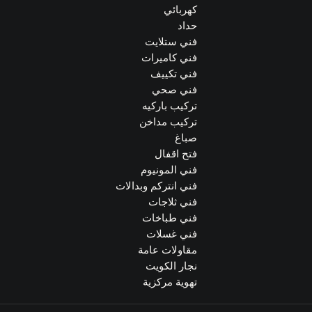
كهربائي
حداد
فني ستلايت
فني كاميرات
فني تكييف
فني صحي
تركيب باركيه
تركيب مداخن
صباغ
فتح اقفال
فني المونيوم
فني انتركم وبدالات
فني ثلاجات
فني طباخات
فني غسلات
مقاولات عامة
نجار الكويت
تهوية مركزية