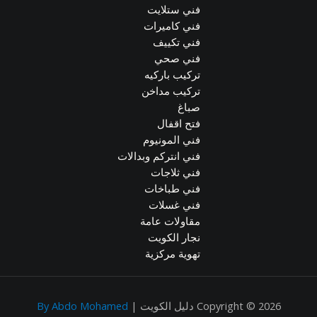
فني ستلايت
فني كاميرات
فني تكييف
فني صحي
تركيب باركيه
تركيب مداخن
صباغ
فتح اقفال
فني المونيوم
فني انتركم وبدالات
فني ثلاجات
فني طباخات
فني غسلات
مقاولات عامة
نجار الكويت
تهوية مركزية
Copyright © 2026 دليل الكويت |
By Abdo Mohamed