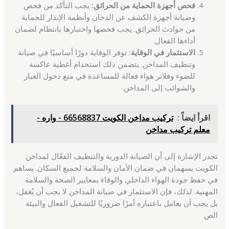
فحص أجهزة الحماية من الحرائق:
يجب التأكد من فحص
وصيانة أجهزة الكشف عن الدخان وأنظمة الإنذار للحماية
من حوادث الحرائق. يجب فحصها واختبارها بانتظام لضمان
أداءها الفعال.
الاستثمار في الوقاية:
توفر الوقاية دورًا أساسيًا في صيانة
وتنظيف المداخن. يتضمن ذلك استخدام أغطية عاكسة
للضوء وفلاتر هواء فعالة للمساعدة في منع دخول الغبار
والشوائب إلى المداخن.
اقرأ ايضاً :
تركيب مداخن الكويت 66568837 - واره -
معلم تركيب مداخن
تجدر الإشارة إلى أن الصيانة الدورية والتنظيف الفعّال لمداخن
الكويت يسهمان في ضمان الأمان والسلامة لجميع السكان. يساهم
في حفظ جودة الهواء الداخلي والوفاء بمعايير الصحة والسلامة
المهنية. لذلك، فإن الاستثمار في صيانة المداخن لا يجب أن يُغفل،
بل يجب أن يعامل باعتباره أمرًا ضروريًا للتشغيل الفعال والبيئة
الص