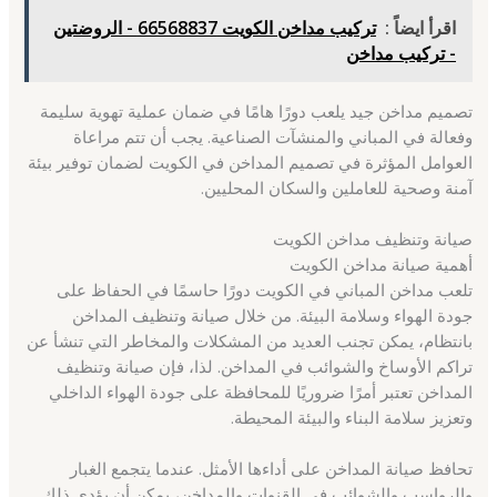
اقرأ ايضاً :
تركيب مداخن الكويت 66568837 - الروضتين
- تركيب مداخن
تصميم مداخن جيد يلعب دورًا هامًا في ضمان عملية تهوية سليمة
وفعالة في المباني والمنشآت الصناعية. يجب أن تتم مراعاة
العوامل المؤثرة في تصميم المداخن في الكويت لضمان توفير بيئة
آمنة وصحية للعاملين والسكان المحليين.
صيانة وتنظيف مداخن الكويت
أهمية صيانة مداخن الكويت
تلعب مداخن المباني في الكويت دورًا حاسمًا في الحفاظ على
جودة الهواء وسلامة البيئة. من خلال صيانة وتنظيف المداخن
بانتظام، يمكن تجنب العديد من المشكلات والمخاطر التي تنشأ عن
تراكم الأوساخ والشوائب في المداخن. لذا، فإن صيانة وتنظيف
المداخن تعتبر أمرًا ضروريًا للمحافظة على جودة الهواء الداخلي
وتعزيز سلامة البناء والبيئة المحيطة.
تحافظ صيانة المداخن على أداءها الأمثل. عندما يتجمع الغبار
والرواسب والشوائب في القنوات والمداخن، يمكن أن يؤدي ذلك