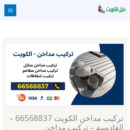
خطي
لى
لمحتوى
تركيب مداخن الكويت 66568837 –
القادسية – تركيب مداخن