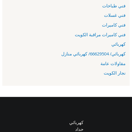
فني طباخات
فني غسلات
فني كاميرات
فني كاميرات مراقبة الكويت
كهربائي
كهربائي/ 66629504/ كهربائي منازل
مقاولات عامة
نجار الكويت
كهربائي
حداد