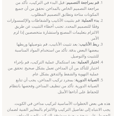
قم بمراجعة التصميم:
قبل البدء في التركيب، تأكد من
مراجعة التصميم الخاص بالمداخن. تحقق من أن جميع
المكونات متاحة وتطابق التصميم المطلوب.
بدء العملية:
قم بتثبيت الأنابيب والشفاطات والإكسسوارات
وفقًا للتصميم المحدد. تجنب أخطاء التثبيت عن طريق
الالتزام بتعليمات المصنع واستشارة متخصصين إذا لزم
الأمر.
ربط الأنابيب:
بعد تثبيت الأنابيب، قم بتوصيلها وربطها
ببعضها البعض بدقة. تأكد من استخدام المواد المناسبة
للتثبيت والتوصيل.
اختبار العملية:
بعد استكمال عملية التركيب، قم بإجراء
اختبار للتأكد من أن المداخن تعمل بشكل صحيح. تحقق من
عملية التهوية والشفط والتدفق بشكل عام.
الصيانة الدورية:
بمجرد تركيب المداخن، يجب أن تتابع
الصيانة الدورية. تأكد من تنظيف المداخن وفحصها بانتظام
للحفاظ على أداءها الأمثل.
هذه هي بعض الخطوات الأساسية لتركيب مداخن في الكويت.
يجب الانتباه إلى تفاصيل التركيب والالتزام بالمعايير الفنية لضمان
الحصول على نتيجة مرضية وموثوقة. التركيب الجيد للمداخن