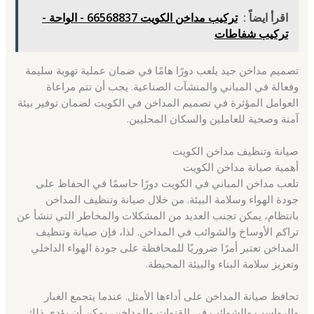
اقرأ ايضاً :
تركيب مداخن الكويت 66568837 - الواحة -
تركيب شفاطات
تصميم مداخن جيد يلعب دورًا هامًا في ضمان عملية تهوية سليمة
وفعالة في المباني والمنشآت الصناعية. يجب أن تتم مراعاة
العوامل المؤثرة في تصميم المداخن في الكويت لضمان توفير بيئة
آمنة وصحية للعاملين والسكان المحليين.
صيانة وتنظيف مداخن الكويت
أهمية صيانة مداخن الكويت
تلعب مداخن المباني في الكويت دورًا حاسمًا في الحفاظ على
جودة الهواء وسلامة البيئة. من خلال صيانة وتنظيف المداخن
بانتظام، يمكن تجنب العديد من المشكلات والمخاطر التي تنشأ عن
تراكم الأوساخ والشوائب في المداخن. لذا، فإن صيانة وتنظيف
المداخن تعتبر أمرًا ضروريًا للمحافظة على جودة الهواء الداخلي
وتعزيز سلامة البناء والبيئة المحيطة.
تحافظ صيانة المداخن على أداءها الأمثل. عندما يتجمع الغبار
والرواسب والشوائب في القنوات والمداخن، يمكن أن يؤدي ذلك