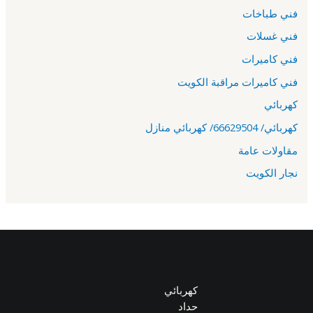
فني طباخات
فني غسلات
فني كاميرات
فني كاميرات مراقبة الكويت
كهربائي
كهربائي/ 66629504/ كهربائي منازل
مقاولات عامة
نجار الكويت
كهربائي
حداد