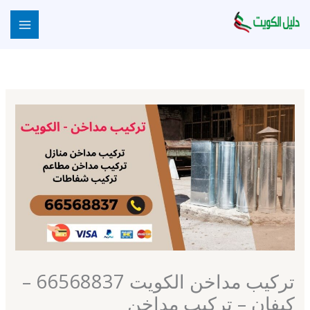
خطي
لى
لمحتوى
تركيب مداخن الكويت 66568837 –
كيفان – تركيب مداخن