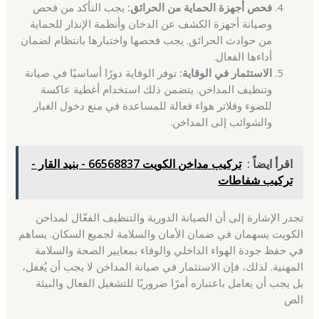
فحص أجهزة الحماية من الحرائق:
يجب التأكد من فحص
وصيانة أجهزة الكشف عن الدخان وأنظمة الإنذار للحماية
من حوادث الحرائق. يجب فحصها واختبارها بانتظام لضمان
أداءها الفعال.
الاستثمار في الوقاية:
توفر الوقاية دورًا أساسيًا في صيانة
وتنظيف المداخن. يتضمن ذلك استخدام أغطية عاكسة
للضوء وفلاتر هواء فعالة للمساعدة في منع دخول الغبار
والشوائب إلى المداخن.
اقرأ ايضاً :
تركيب مداخن الكويت 66568837 - بنيد القار -
تركيب شفاطات
تجدر الإشارة إلى أن الصيانة الدورية والتنظيف الفعّال لمداخن
الكويت يسهمان في ضمان الأمان والسلامة لجميع السكان. يساهم
في حفظ جودة الهواء الداخلي والوفاء بمعايير الصحة والسلامة
المهنية. لذلك، فإن الاستثمار في صيانة المداخن لا يجب أن يُغفل،
بل يجب أن يعامل باعتباره أمرًا ضروريًا للتشغيل الفعال والبيئة
الص