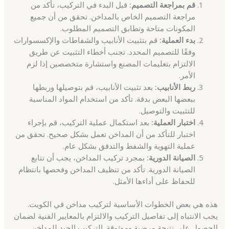
قم بمراجعة التصميم:
قبل البدء في التركيب، تأكد من
مراجعة التصميم الخاص بالمداخن. تحقق من أن جميع
المكونات متاحة وتطابق التصميم المطلوب.
بدء العملية:
قم بتثبيت الأنابيب والشفاطات والإكسسوارات
وفقًا للتصميم المحدد. تجنب أخطاء التثبيت عن طريق
الالتزام بتعليمات المصنع واستشارة متخصصين إذا لزم
الأمر.
ربط الأنابيب:
بعد تثبيت الأنابيب، قم بتوصيلها وربطها
ببعضها البعض بدقة. تأكد من استخدام المواد المناسبة
للتثبيت والتوصيل.
اختبار العملية:
بعد استكمال عملية التركيب، قم بإجراء
اختبار للتأكد من أن المداخن تعمل بشكل صحيح. تحقق من
عملية التهوية والشفط والتدفق بشكل عام.
الصيانة الدورية:
بمجرد تركيب المداخن، يجب أن تتابع
الصيانة الدورية. تأكد من تنظيف المداخن وفحصها بانتظام
للحفاظ على أداءها الأمثل.
هذه هي بعض الخطوات الأساسية لتركيب مداخن في الكويت.
يجب الانتباه إلى تفاصيل التركيب والالتزام بالمعايير الفنية لضمان
الحصول على نتيجة مرضية وموثوقة. التركيب الجيد للمداخن