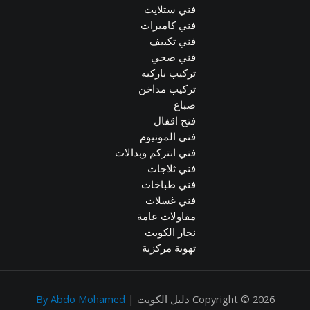
فني ستلايت
فني كاميرات
فني تكييف
فني صحي
تركيب باركيه
تركيب مداخن
صباغ
فتح اقفال
فني المونيوم
فني انتركم وبدالات
فني ثلاجات
فني طباخات
فني غسلات
مقاولات عامة
نجار الكويت
تهوية مركزية
Copyright © 2026 دليل الكويت |
By Abdo Mohamed