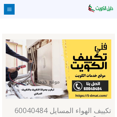
خطي
لى
لمحتوى
تكييف الهواء المسايل 60040484