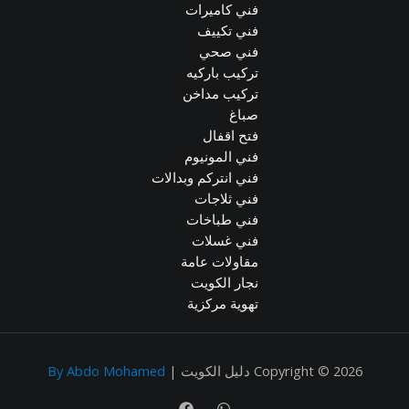
فني كاميرات
فني تكييف
فني صحي
تركيب باركيه
تركيب مداخن
صباغ
فتح اقفال
فني المونيوم
فني انتركم وبدالات
فني ثلاجات
فني طباخات
فني غسلات
مقاولات عامة
نجار الكويت
تهوية مركزية
Copyright © 2026 دليل الكويت |
By Abdo Mohamed