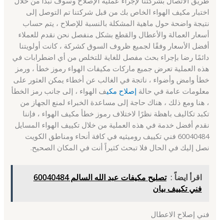
طريق الاتصال بشركتنا لإجراء عملية الإصلاح وسوف نبدأ من خلال
اختبار مكيف الهواء الخاص بك من قبل شركتنا تم التوصل إلى
نتيجة واضحة حول ماهية المشكلة بالنسبة للإصلاح ، يتم حساب
أسعار العمالة والأعطال والقطع بشكل منفصل نحن نقدم للعملاء
أفضل الأسعار وفقًا لجميع ظروف السوق كشركة ، كانت أولويتنا
دائمًا رضا بإجراء بحث مفصل للغاية للتخلص من أي اضطرابات في
هذه العملية تعرض جميع ماركات مكيفات الهواء رموز خطأ ، ورمز
خطأ وامض وأضواء ، ناتجة في الغالب عن أخطاء يمكن العثور على
معلومات عامة في حالة
إصلاح مكي
ف الهواء ، إلى جانب رمز الخطأ
، هنا ومع ذلك ، هناك حاجة إلى مساعدة الخبراء لمنع الجهاز من
تكبد تكاليف باهظة نظرًا لاختلاف رموز خطأ مكيف الهواء ، فإننا
نقدم أفضل خدمة في هذه العملية من خلال تكييف الهواء المسايل
60040484 فني تكييف روميثيه في كافة أنحاء ومناطق الكويت
نصل إليك في الحال فلا تبحث كثيراً أنت في المكان الصحيح.
اقرأ ايضاً :
تصليح مكيفات عبد الله السالم 60040484
فني تكييف بيان
فني إصلاح الاعطال