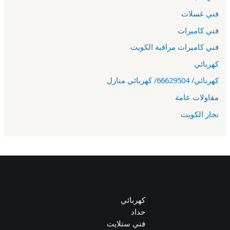
فني غسلات
فني كاميرات
فني كاميرات مراقبة الكويت
كهربائي
كهربائي/ 66629504/ كهربائي منازل
مقاولات عامة
نجار الكويت
كهربائي
حداد
فني ستلايت