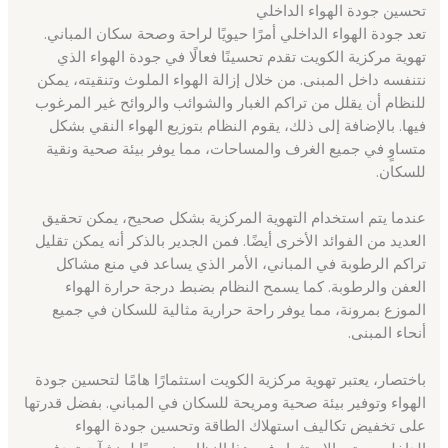
تحسين جودة الهواء الداخلي
تعد جودة الهواء الداخلي أمرًا حيويًا لراحة وصحة سكان المباني.
تهوية مركزية الكويت تقدم تحسينًا فعالًا في جودة الهواء الذي
نتنفسه داخل المبنى. من خلال إزالة الهواء الملوث وتنقيته، يمكن
للنظام أن يقلل من تراكم الغبار والشوائب والروائح غير المرغوب
فيها. بالإضافة إلى ذلك، يقوم النظام بتوزيع الهواء النقي بشكل
متساوٍ في جميع الغرف والمساحات، مما يوفر بيئة صحية ونقية
للسكان.
عندما يتم استخدام التهوية المركزية بشكل صحيح، يمكن تحقيق
العديد من الفوائد الأخرى أيضًا. فمن الجدير بالذكر أنه يمكن تقليل
تراكم الرطوبة في المباني، الأمر الذي يساعد في منع مشاكل
العفن والرطوبة. كما يسمح النظام بضبط درجة حرارة الهواء
الموزع بمرونة، مما يوفر راحة حرارية مثالية للسكان في جميع
أنحاء المبنى.
باختصار، يعتبر تهوية مركزية الكويت استثمارًا هامًا لتحسين جودة
الهواء وتوفير بيئة صحية ومريحة للسكان في المباني. بفضل قدرتها
على تخفيض تكاليف استهلاك الطاقة وتحسين جودة الهواء
الداخلي، يعتبر الاستثمار في هذا النظام ضروريًا لمنشآت تهدف