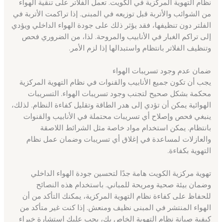
نظام التهوية المركزية في الكويت. تعمل الفلاتر على تنقية الهواء
من الشوائب والأتربة قبل توزيعه في المبنى. إذا تراكمت الأتربة في
الفلتر دون تنظيفها، فقد يؤثر ذلك على جودة الهواء الداخلي ويؤدي
إلى تراكم الغبار في الأنابيب والمروحة. لذا، من الضروري فحص
وتنظيف الفلاتر بانتظام واستبدالها إذا لزم الأمر.
ضمان عدم وجود تسريبات الهواء
يجب أن تكون جميع الأنابيب والقنوات في نظام التهوية المركزية
محكمة بشكل صحيح لتجنب وجود تسريبات الهواء. التسريبات
الهوائية يمكن أن تؤدي إلى هدر الطاقة وتقليل كفاءة النظام. لذلك،
ينبغي فحص وإصلاح أي تسريبات محتملة في الأنابيب والقنوات
بانتظام. يمكن استخدام مواد خاصة مثل الشرائط اللاصقة
والعازلات لمساعدة في إغلاق أي تسريبات وضمان عمل نظام
التهوية بكفاءة.
تهوية مركزية الكويت هامة جدًا لتحسين جودة الهواء الداخلي
وضمان بيئة صحية ومريحة للمباني. باستخدام هذه النصائح
للحفاظ على كفاءة نظام التهوية المركزية، يمكنك التأكد من أن
الهواء المنتشر في المبنى نظيف ومنعش. إذا كنت غير متأكد من
كيفية صيانة نظام التهوية الخاص بك، يجب عليك استشارة خبراء