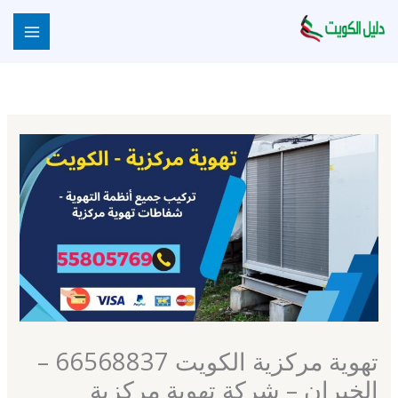
خطي
لى
لمحتوى
تهوية مركزية الكويت 66568837 –
الخيران – شركة تهوية مركزية