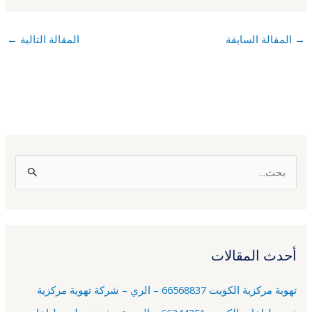
→
المقالة السابقة
المقالة التالية
←
ا
ل
ب
ح
أحدث المقالات
ث
ع
تهوية مركزية الكويت 66568837 – الري – شركة تهوية مركزية
ن