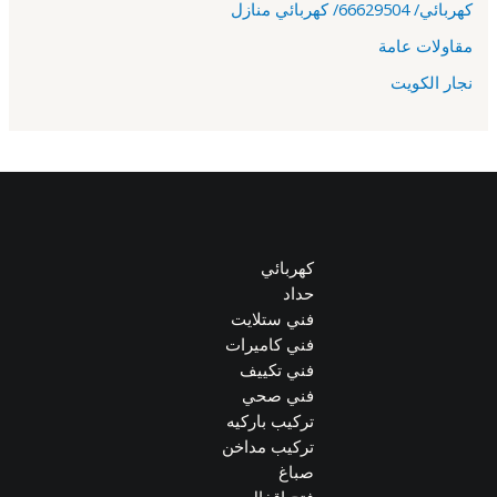
كهربائي/ 66629504/ كهربائي منازل
مقاولات عامة
نجار الكويت
كهربائي
حداد
فني ستلايت
فني كاميرات
فني تكييف
فني صحي
تركيب باركيه
تركيب مداخن
صباغ