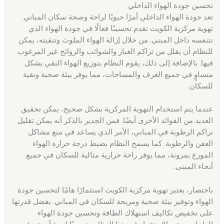
تحسين جودة الهواء الداخلي
تعد جودة الهواء الداخلي أمرًا حيويًا لراحة وصحة سكان المباني.
تهوية مركزية الكويت تقدم تحسينًا فعالًا في جودة الهواء الذي
نتنفسه داخل المبنى. من خلال إزالة الهواء الملوث وتنقيته، يمكن
للنظام أن يقلل من تراكم الغبار والشوائب والروائح غير المرغوب
فيها. بالإضافة إلى ذلك، يقوم النظام بتوزيع الهواء النقي بشكل
متساوٍ في جميع الغرف والمساحات، مما يوفر بيئة صحية ونقية
للسكان.
عندما يتم استخدام التهوية المركزية بشكل صحيح، يمكن تحقيق
العديد من الفوائد الأخرى أيضًا. فمن الجدير بالذكر أنه يمكن تقليل
تراكم الرطوبة في المباني، الأمر الذي يساعد في منع مشاكل
العفن والرطوبة. كما يسمح النظام بضبط درجة حرارة الهواء
الموزع بمرونة، مما يوفر راحة حرارية مثالية للسكان في جميع
أنحاء المبنى.
باختصار، يعتبر تهوية مركزية الكويت استثمارًا هامًا لتحسين جودة
الهواء وتوفير بيئة صحية ومريحة للسكان في المباني. بفضل قدرتها
على تخفيض تكاليف استهلاك الطاقة وتحسين جودة الهواء
الداخلي، يعتبر الاستثمار في هذا النظام ضروريًا لمنشآت تهدف