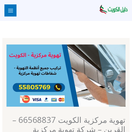
خطي
لى
لمحتوى
تهوية مركزية الكويت 66568837 –
القرين – شركة تهوية مركزية