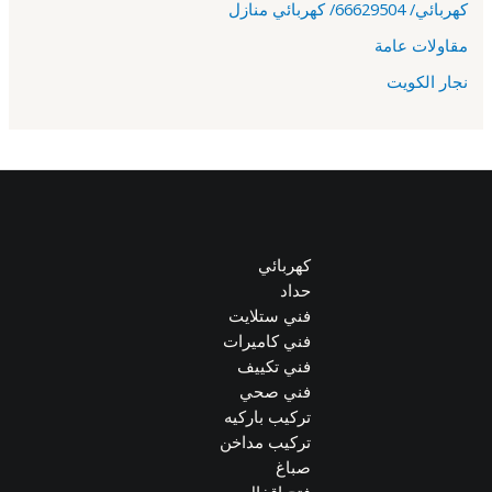
كهربائي/ 66629504/ كهربائي منازل
مقاولات عامة
نجار الكويت
كهربائي
حداد
فني ستلايت
فني كاميرات
فني تكييف
فني صحي
تركيب باركيه
تركيب مداخن
صباغ