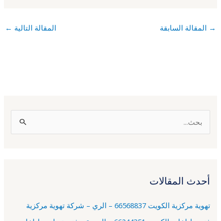
→
المقالة السابقة
المقالة التالية
←
ا
ل
ب
ح
أحدث المقالات
ث
ع
تهوية مركزية الكويت 66568837 – الري – شركة تهوية مركزية
ن