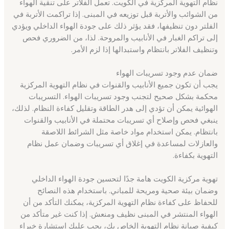
نظام التهوية المركزية في الكويت. تعمل الفلاتر على تنقية الهواء
من الشوائب والأتربة قبل توزيعه في المبنى. إذا تراكمت الأتربة في
الفلتر دون تنظيفها، فقد يؤثر ذلك على جودة الهواء الداخلي ويؤدي
إلى تراكم الغبار في الأنابيب والمروحة. لذا، من الضروري فحص
وتنظيف الفلاتر بانتظام واستبدالها إذا لزم الأمر.
ضمان عدم وجود تسريبات الهواء
يجب أن تكون جميع الأنابيب والقنوات في نظام التهوية المركزية
محكمة بشكل صحيح لتجنب وجود تسريبات الهواء. التسريبات
الهوائية يمكن أن تؤدي إلى هدر الطاقة وتقليل كفاءة النظام. لذلك،
ينبغي فحص وإصلاح أي تسريبات محتملة في الأنابيب والقنوات
بانتظام. يمكن استخدام مواد خاصة مثل الشرائط اللاصقة
والعازلات لمساعدة في إغلاق أي تسريبات وضمان عمل نظام
التهوية بكفاءة.
تهوية مركزية الكويت هامة جدًا لتحسين جودة الهواء الداخلي
وضمان بيئة صحية ومريحة للمباني. باستخدام هذه النصائح
للحفاظ على كفاءة نظام التهوية المركزية، يمكنك التأكد من أن
الهواء المنتشر في المبنى نظيف ومنعش. إذا كنت غير متأكد من
كيفية صيانة نظام التهوية الخاص بك، يجب عليك استشارة خبراء