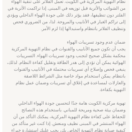
نظام التهوية المركزية في الكويت. تعمل الفلاتر على تنقية الهواء
من الشوائب والأتربة قبل توزيعه في المبنى. إذا تراكمت الأتربة في
الفلتر دون تنظيفها، فقد يؤثر ذلك على جودة الهواء الداخلي ويؤدي
إلى تراكم الغبار في الأنابيب والمروحة. لذا، من الضروري فحص
وتنظيف الفلاتر بانتظام واستبدالها إذا لزم الأمر.
ضمان عدم وجود تسريبات الهواء
يجب أن تكون جميع الأنابيب والقنوات في نظام التهوية المركزية
محكمة بشكل صحيح لتجنب وجود تسريبات الهواء. التسريبات
الهوائية يمكن أن تؤدي إلى هدر الطاقة وتقليل كفاءة النظام. لذلك،
ينبغي فحص وإصلاح أي تسريبات محتملة في الأنابيب والقنوات
بانتظام. يمكن استخدام مواد خاصة مثل الشرائط اللاصقة
والعازلات لمساعدة في إغلاق أي تسريبات وضمان عمل نظام
التهوية بكفاءة.
تهوية مركزية الكويت هامة جدًا لتحسين جودة الهواء الداخلي
وضمان بيئة صحية ومريحة للمباني. باستخدام هذه النصائح
للحفاظ على كفاءة نظام التهوية المركزية، يمكنك التأكد من أن
الهواء المنتشر في المبنى نظيف ومنعش. إذا كنت غير متأكد من
كيفية صيانة نظام التهوية الخاص بك، يجب عليك استشارة خبراء