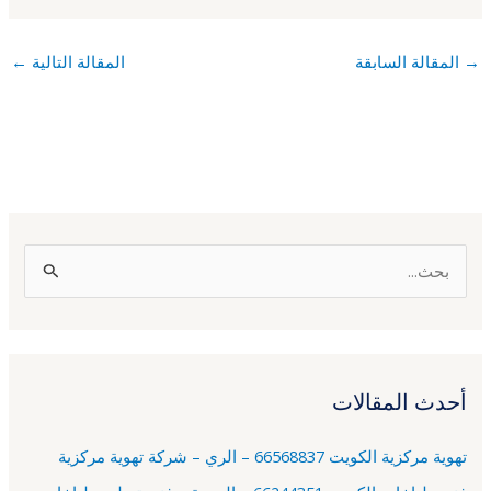
→
المقالة السابقة
المقالة التالية
←
ا
ل
ب
ح
أحدث المقالات
ث
ع
تهوية مركزية الكويت 66568837 – الري – شركة تهوية مركزية
ن