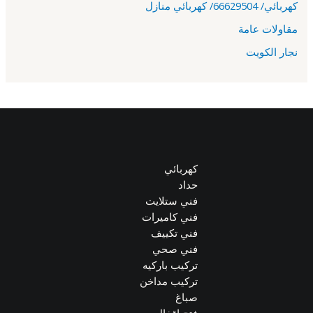
كهربائي/ 66629504/ كهربائي منازل
مقاولات عامة
نجار الكويت
كهربائي
حداد
فني ستلايت
فني كاميرات
فني تكييف
فني صحي
تركيب باركيه
تركيب مداخن
صباغ