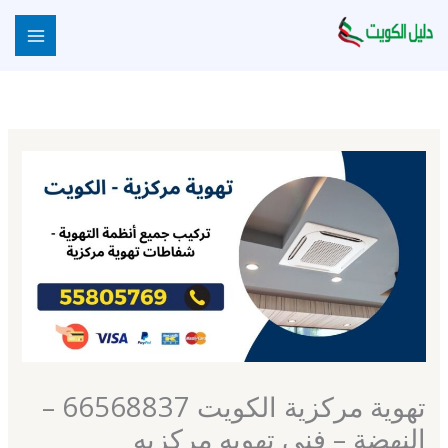
خطي
لى
لمحتوى
تهوية مركزية الكويت 66568837 –
النهضة – فني تهويه مركزيه