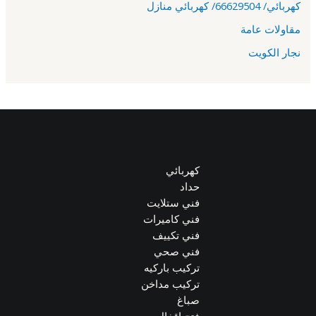
كهربائي/ 66629504/ كهربائي منازل
مقاولات عامة
نجار الكويت
كهربائي
حداد
فني ستلايت
فني كاميرات
فني تكييف
فني صحي
تركيب باركيه
تركيب مداخن
صباغ