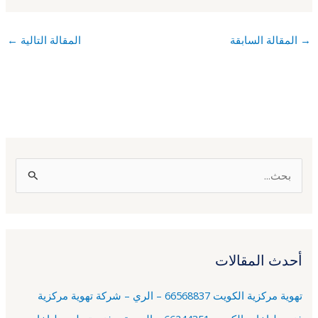
→
المقالة السابقة
المقالة التالية
←
ا
ل
ب
ح
أحدث المقالات
ث
ع
تهوية مركزية الكويت 66568837 – الري – شركة تهوية مركزية
ن