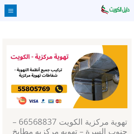
خطي
لى
لمحتوى
تهوية مركزية الكويت 66568837 –
جنوب السرة – تهويه مركزيه مطابخ