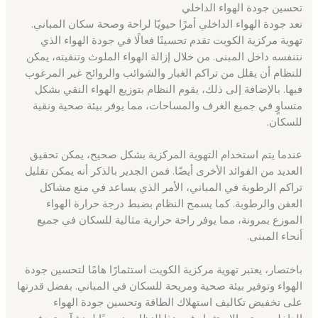
تحسين جودة الهواء الداخلي
تعد جودة الهواء الداخلي أمرًا حيويًا لراحة وصحة سكان المباني.
تهوية مركزية الكويت تقدم تحسينًا فعالًا في جودة الهواء الذي
نتنفسه داخل المبنى. من خلال إزالة الهواء الملوث وتنقيته، يمكن
للنظام أن يقلل من تراكم الغبار والشوائب والروائح غير المرغوب
فيها. بالإضافة إلى ذلك، يقوم النظام بتوزيع الهواء النقي بشكل
متساوٍ في جميع الغرف والمساحات، مما يوفر بيئة صحية ونقية
للسكان.
عندما يتم استخدام التهوية المركزية بشكل صحيح، يمكن تحقيق
العديد من الفوائد الأخرى أيضًا. فمن الجدير بالذكر أنه يمكن تقليل
تراكم الرطوبة في المباني، الأمر الذي يساعد في منع مشاكل
العفن والرطوبة. كما يسمح النظام بضبط درجة حرارة الهواء
الموزع بمرونة، مما يوفر راحة حرارية مثالية للسكان في جميع
أنحاء المبنى.
باختصار، يعتبر تهوية مركزية الكويت استثمارًا هامًا لتحسين جودة
الهواء وتوفير بيئة صحية ومريحة للسكان في المباني. بفضل قدرتها
على تخفيض تكاليف استهلاك الطاقة وتحسين جودة الهواء
الداخلي، يعتبر الاستثمار في هذا النظام ضروريًا لمنشآت تهدف