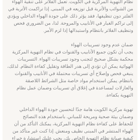
نظام التهوية المركزية في الكويت. تعمل الفلاتر على تنقية الهواء
من الشوائب والأتربة قبل توزيعه في المبنى. إذا تراكمت الأتربة في
الفلتر دون تنظيفها، فقد يؤثر ذلك على جودة الهواء الداخلي ويؤدي
إلى تراكم الغبار في الأنابيب والمروحة. لذا، من الضروري فحص
وتنظيف الفلاتر بانتظام واستبدالها إذا لزم الأمر.
ضمان عدم وجود تسريبات الهواء
يجب أن تكون جميع الأنابيب والقنوات في نظام التهوية المركزية
محكمة بشكل صحيح لتجنب وجود تسريبات الهواء. التسريبات
الهوائية يمكن أن تؤدي إلى هدر الطاقة وتقليل كفاءة النظام. لذلك،
ينبغي فحص وإصلاح أي تسريبات محتملة في الأنابيب والقنوات
بانتظام. يمكن استخدام مواد خاصة مثل الشرائط اللاصقة
والعازلات لمساعدة في إغلاق أي تسريبات وضمان عمل نظام
التهوية بكفاءة.
تهوية مركزية الكويت هامة جدًا لتحسين جودة الهواء الداخلي
وضمان بيئة صحية ومريحة للمباني. باستخدام هذه النصائح
للحفاظ على كفاءة نظام التهوية المركزية، يمكنك التأكد من أن
الهواء المنتشر في المبنى نظيف ومنعش. إذا كنت غير متأكد من
كيفية صيانة نظام التهوية الخاص بك، يجب عليك استشارة خبراء