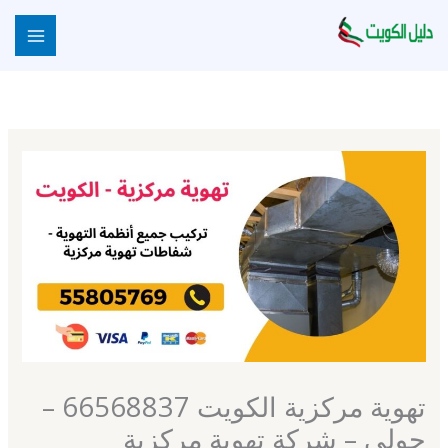
خطي
لى
لمحتوى
تهوية مركزية الكويت 66568837 –
حولي – شركة تهوية مركزية