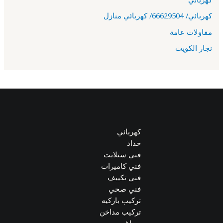
كهربائي/ 66629504/ كهربائي منازل
مقاولات عامة
نجار الكويت
كهربائي
حداد
فني ستلايت
فني كاميرات
فني تكييف
فني صحي
تركيب باركيه
تركيب مداخن