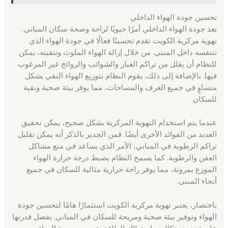
تحسين جودة الهواء الداخلي
تعد جودة الهواء الداخلي أمرًا حيويًا لراحة وصحة سكان المباني.
تهوية مركزية الكويت تقدم تحسينًا فعالًا في جودة الهواء الذي
نتنفسه داخل المبنى. من خلال إزالة الهواء الملوث وتنقيته، يمكن
للنظام أن يقلل من تراكم الغبار والشوائب والروائح غير المرغوب
فيها. بالإضافة إلى ذلك، يقوم النظام بتوزيع الهواء النقي بشكل
متساوٍ في جميع الغرف والمساحات، مما يوفر بيئة صحية ونقية
للسكان.
عندما يتم استخدام التهوية المركزية بشكل صحيح، يمكن تحقيق
العديد من الفوائد الأخرى أيضًا. فمن الجدير بالذكر أنه يمكن تقليل
تراكم الرطوبة في المباني، الأمر الذي يساعد في منع مشاكل
العفن والرطوبة. كما يسمح النظام بضبط درجة حرارة الهواء
الموزع بمرونة، مما يوفر راحة حرارية مثالية للسكان في جميع
أنحاء المبنى.
باختصار، يعتبر تهوية مركزية الكويت استثمارًا هامًا لتحسين جودة
الهواء وتوفير بيئة صحية ومريحة للسكان في المباني. بفضل قدرتها
على تخفيض تكاليف استهلاك الطاقة وتحسين جودة الهواء