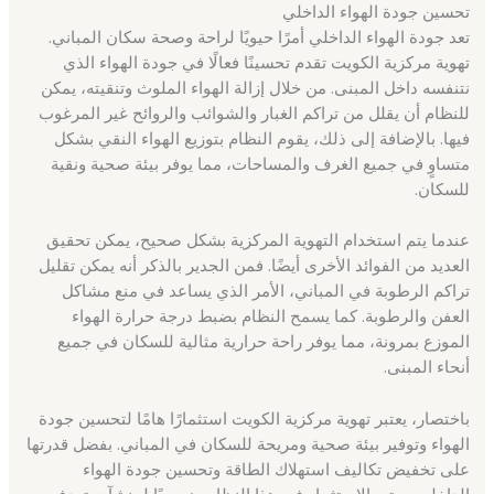
تحسين جودة الهواء الداخلي
تعد جودة الهواء الداخلي أمرًا حيويًا لراحة وصحة سكان المباني.
تهوية مركزية الكويت تقدم تحسينًا فعالًا في جودة الهواء الذي
نتنفسه داخل المبنى. من خلال إزالة الهواء الملوث وتنقيته، يمكن
للنظام أن يقلل من تراكم الغبار والشوائب والروائح غير المرغوب
فيها. بالإضافة إلى ذلك، يقوم النظام بتوزيع الهواء النقي بشكل
متساوٍ في جميع الغرف والمساحات، مما يوفر بيئة صحية ونقية
للسكان.
عندما يتم استخدام التهوية المركزية بشكل صحيح، يمكن تحقيق
العديد من الفوائد الأخرى أيضًا. فمن الجدير بالذكر أنه يمكن تقليل
تراكم الرطوبة في المباني، الأمر الذي يساعد في منع مشاكل
العفن والرطوبة. كما يسمح النظام بضبط درجة حرارة الهواء
الموزع بمرونة، مما يوفر راحة حرارية مثالية للسكان في جميع
أنحاء المبنى.
باختصار، يعتبر تهوية مركزية الكويت استثمارًا هامًا لتحسين جودة
الهواء وتوفير بيئة صحية ومريحة للسكان في المباني. بفضل قدرتها
على تخفيض تكاليف استهلاك الطاقة وتحسين جودة الهواء
الداخلي، يعتبر الاستثمار في هذا النظام ضروريًا لمنشآت تهدف