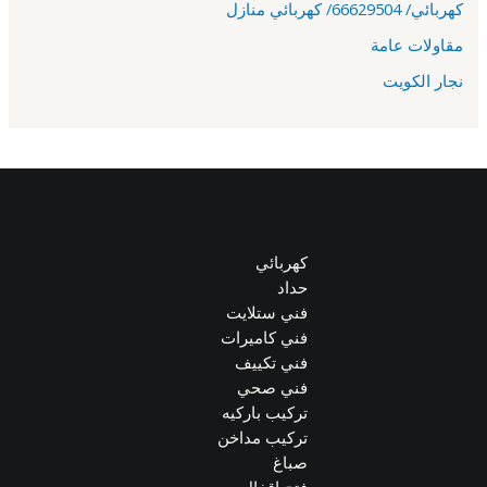
كهربائي/ 66629504/ كهربائي منازل
مقاولات عامة
نجار الكويت
كهربائي
حداد
فني ستلايت
فني كاميرات
فني تكييف
فني صحي
تركيب باركيه
تركيب مداخن
صباغ