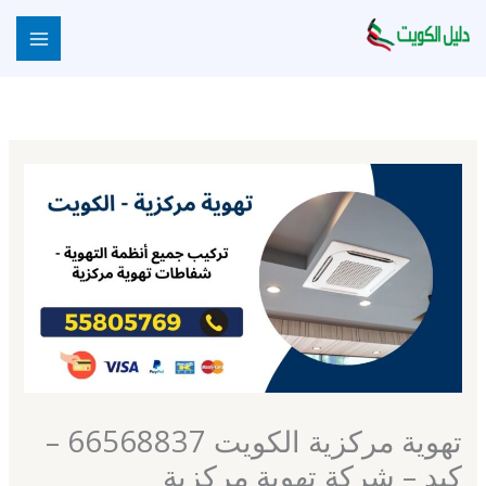
خطي
لى
لمحتوى
تهوية مركزية الكويت 66568837 –
كبد – شركة تهوية مركزية