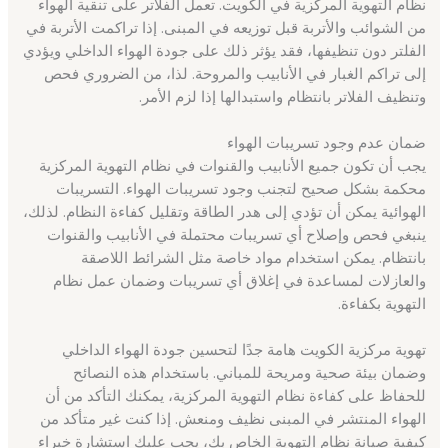
نظام التهوية المركزية في الكويت. تعمل الفلاتر على تنقية الهواء
من الشوائب والأتربة قبل توزيعه في المبنى. إذا تراكمت الأتربة في
الفلتر دون تنظيفها، فقد يؤثر ذلك على جودة الهواء الداخلي ويؤدي
إلى تراكم الغبار في الأنابيب والمروحة. لذا، من الضروري فحص
وتنظيف الفلاتر بانتظام واستبدالها إذا لزم الأمر.
ضمان عدم وجود تسريبات الهواء
يجب أن تكون جميع الأنابيب والقنوات في نظام التهوية المركزية
محكمة بشكل صحيح لتجنب وجود تسريبات الهواء. التسريبات
الهوائية يمكن أن تؤدي إلى هدر الطاقة وتقليل كفاءة النظام. لذلك،
ينبغي فحص وإصلاح أي تسريبات محتملة في الأنابيب والقنوات
بانتظام. يمكن استخدام مواد خاصة مثل الشرائط اللاصقة
والعازلات لمساعدة في إغلاق أي تسريبات وضمان عمل نظام
التهوية بكفاءة.
تهوية مركزية الكويت هامة جدًا لتحسين جودة الهواء الداخلي
وضمان بيئة صحية ومريحة للمباني. باستخدام هذه النصائح
للحفاظ على كفاءة نظام التهوية المركزية، يمكنك التأكد من أن
الهواء المنتشر في المبنى نظيف ومنعش. إذا كنت غير متأكد من
كيفية صيانة نظام التهوية الخاص بك، يجب عليك استشارة خبراء