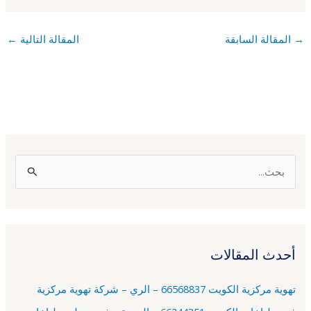
→
المقالة السابقة
المقالة التالية
←
ا
ل
ب
ح
أحدث المقالات
ث
ع
تهوية مركزية الكويت 66568837 – الري – شركة تهوية مركزية
ن