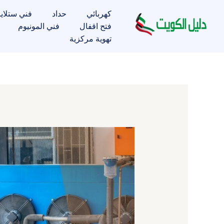
خطي
كهربائي
حداد
فني ستلاي
لى
فتح اقفال
فني المونيوم
لمحتوى
تهوية مركزية