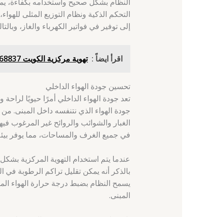
النظام بشكل صحيح واستخدامه بكفاءة، يم
التحكم الذكية ونظام التوزيع المثلى للهواء،
إلى توفير في فواتير الكهرباء والغاز، وبالت
اقرأ ايضاً :
تهوية مركزية الكويت 66568837 - الفحيحيل - شركة تهوية مركزية
تحسين جودة الهواء الداخلي
تعد جودة الهواء الداخلي أمرًا حيويًا لراحة
جودة الهواء الذي نتنفسه داخل المبنى. من خ
الغبار والشوائب والروائح غير المرغوب فيها
في جميع الغرف والمساحات، مما يوفر بيئة
عندما يتم استخدام التهوية المركزية بشكل 
بالذكر أنه يمكن تقليل تراكم الرطوبة في ا
يسمح النظام بضبط درجة حرارة الهواء المو
المبنى.