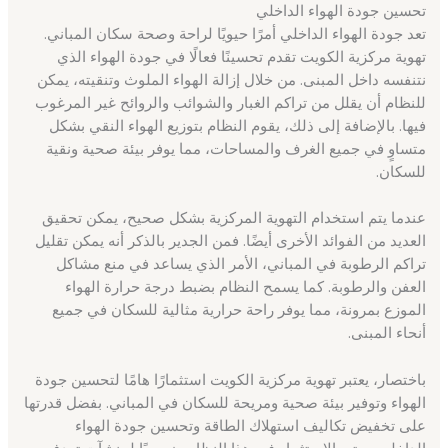
تحسين جودة الهواء الداخلي
تعد جودة الهواء الداخلي أمرًا حيويًا لراحة وصحة سكان المباني.
تهوية مركزية الكويت تقدم تحسينًا فعالًا في جودة الهواء الذي
نتنفسه داخل المبنى. من خلال إزالة الهواء الملوث وتنقيته، يمكن
للنظام أن يقلل من تراكم الغبار والشوائب والروائح غير المرغوب
فيها. بالإضافة إلى ذلك، يقوم النظام بتوزيع الهواء النقي بشكل
متساوٍ في جميع الغرف والمساحات، مما يوفر بيئة صحية ونقية
للسكان.
عندما يتم استخدام التهوية المركزية بشكل صحيح، يمكن تحقيق
العديد من الفوائد الأخرى أيضًا. فمن الجدير بالذكر أنه يمكن تقليل
تراكم الرطوبة في المباني، الأمر الذي يساعد في منع مشاكل
العفن والرطوبة. كما يسمح النظام بضبط درجة حرارة الهواء
الموزع بمرونة، مما يوفر راحة حرارية مثالية للسكان في جميع
أنحاء المبنى.
باختصار، يعتبر تهوية مركزية الكويت استثمارًا هامًا لتحسين جودة
الهواء وتوفير بيئة صحية ومريحة للسكان في المباني. بفضل قدرتها
على تخفيض تكاليف استهلاك الطاقة وتحسين جودة الهواء
الداخلي، يعتبر الاستثمار في هذا النظام ضروريًا لمنشآت تهدف