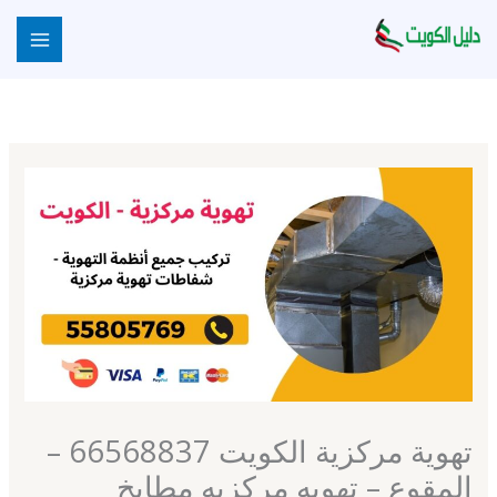
خطي
لى
لمحتوى
تهوية مركزية الكويت 66568837 –
المقوع – تهويه مركزيه مطابخ