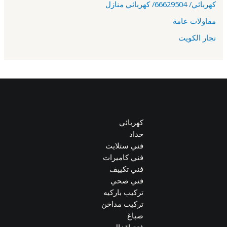
كهربائي/ 66629504/ كهربائي منازل
مقاولات عامة
نجار الكويت
كهربائي
حداد
فني ستلايت
فني كاميرات
فني تكييف
فني صحي
تركيب باركيه
تركيب مداخن
صباغ