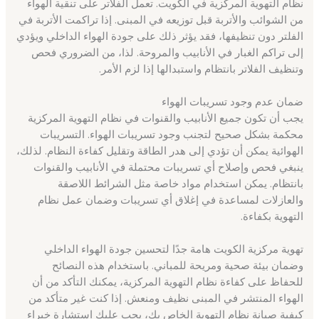
نظام التهوية المركزية في الكويت. تعمل الفلاتر على تنقية الهواء
من الشوائب والأتربة قبل توزيعه في المبنى. إذا تراكمت الأتربة في
الفلتر دون تنظيفها، فقد يؤثر ذلك على جودة الهواء الداخلي ويؤدي
إلى تراكم الغبار في الأنابيب والمروحة. لذا، من الضروري فحص
وتنظيف الفلاتر بانتظام واستبدالها إذا لزم الأمر.
ضمان عدم وجود تسريبات الهواء
يجب أن تكون جميع الأنابيب والقنوات في نظام التهوية المركزية
محكمة بشكل صحيح لتجنب وجود تسريبات الهواء. التسريبات
الهوائية يمكن أن تؤدي إلى هدر الطاقة وتقليل كفاءة النظام. لذلك،
ينبغي فحص وإصلاح أي تسريبات محتملة في الأنابيب والقنوات
بانتظام. يمكن استخدام مواد خاصة مثل الشرائط اللاصقة
والعازلات لمساعدة في إغلاق أي تسريبات وضمان عمل نظام
التهوية بكفاءة.
تهوية مركزية الكويت هامة جدًا لتحسين جودة الهواء الداخلي
وضمان بيئة صحية ومريحة للمباني. باستخدام هذه النصائح
للحفاظ على كفاءة نظام التهوية المركزية، يمكنك التأكد من أن
الهواء المنتشر في المبنى نظيف ومنعش. إذا كنت غير متأكد من
كيفية صيانة نظام التهوية الخاص بك، يجب عليك استشارة خبراء