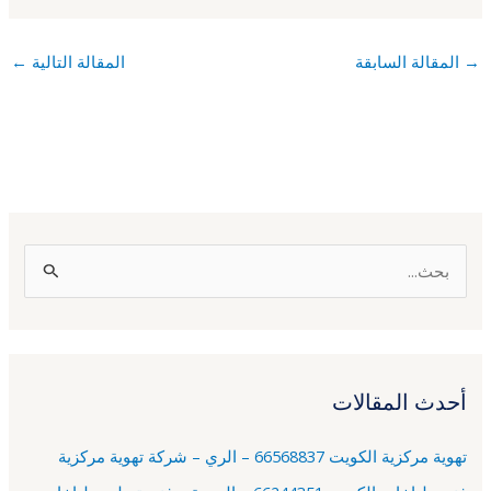
→
المقالة السابقة
المقالة التالية
←
ا
ل
ب
ح
أحدث المقالات
ث
ع
تهوية مركزية الكويت 66568837 – الري – شركة تهوية مركزية
ن