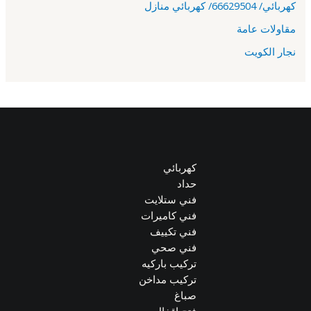
كهربائي/ 66629504/ كهربائي منازل
مقاولات عامة
نجار الكويت
كهربائي
حداد
فني ستلايت
فني كاميرات
فني تكييف
فني صحي
تركيب باركيه
تركيب مداخن
صباغ