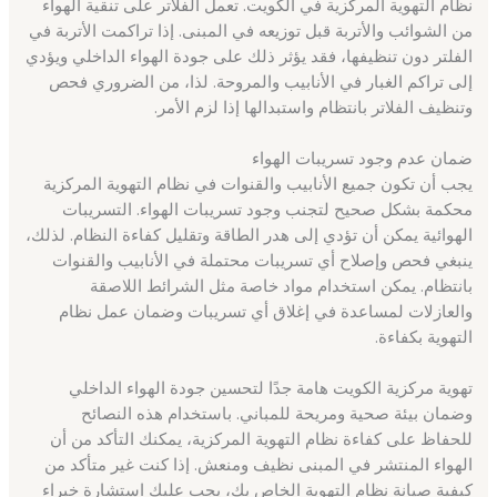
نظام التهوية المركزية في الكويت. تعمل الفلاتر على تنقية الهواء
من الشوائب والأتربة قبل توزيعه في المبنى. إذا تراكمت الأتربة في
الفلتر دون تنظيفها، فقد يؤثر ذلك على جودة الهواء الداخلي ويؤدي
إلى تراكم الغبار في الأنابيب والمروحة. لذا، من الضروري فحص
وتنظيف الفلاتر بانتظام واستبدالها إذا لزم الأمر.
ضمان عدم وجود تسريبات الهواء
يجب أن تكون جميع الأنابيب والقنوات في نظام التهوية المركزية
محكمة بشكل صحيح لتجنب وجود تسريبات الهواء. التسريبات
الهوائية يمكن أن تؤدي إلى هدر الطاقة وتقليل كفاءة النظام. لذلك،
ينبغي فحص وإصلاح أي تسريبات محتملة في الأنابيب والقنوات
بانتظام. يمكن استخدام مواد خاصة مثل الشرائط اللاصقة
والعازلات لمساعدة في إغلاق أي تسريبات وضمان عمل نظام
التهوية بكفاءة.
تهوية مركزية الكويت هامة جدًا لتحسين جودة الهواء الداخلي
وضمان بيئة صحية ومريحة للمباني. باستخدام هذه النصائح
للحفاظ على كفاءة نظام التهوية المركزية، يمكنك التأكد من أن
الهواء المنتشر في المبنى نظيف ومنعش. إذا كنت غير متأكد من
كيفية صيانة نظام التهوية الخاص بك، يجب عليك استشارة خبراء