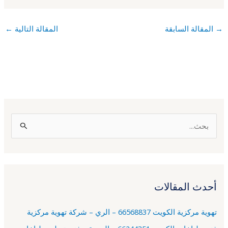
→
المقالة السابقة
المقالة التالية
←
ا
ل
ب
ح
أحدث المقالات
ث
ع
تهوية مركزية الكويت 66568837 – الري – شركة تهوية مركزية
ن