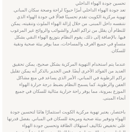
تحسين جودة الهواء الداخلي
تعد جودة الهواء الداخلي أمرًا حيويًا لراحة وصحة سكان المباني.
تهوية مركزية الكويت تقدم تحسينًا فعالًا في جودة الهواء الذي
نتنفسه داخل المبنى. من خلال إزالة الهواء الملوث وتنقيته، يمكن
للنظام أن يقلل من تراكم الغبار والشوائب والروائح غير المرغوب
فيها. بالإضافة إلى ذلك، يقوم النظام بتوزيع الهواء النقي بشكل
متساوٍ في جميع الغرف والمساحات، مما يوفر بيئة صحية ونقية
للسكان.
عندما يتم استخدام التهوية المركزية بشكل صحيح، يمكن تحقيق
العديد من الفوائد الأخرى أيضًا. فمن الجدير بالذكر أنه يمكن تقليل
تراكم الرطوبة في المباني، الأمر الذي يساعد في منع مشاكل
العفن والرطوبة. كما يسمح النظام بضبط درجة حرارة الهواء
الموزع بمرونة، مما يوفر راحة حرارية مثالية للسكان في جميع
أنحاء المبنى.
باختصار، يعتبر تهوية مركزية الكويت استثمارًا هامًا لتحسين جودة
الهواء وتوفير بيئة صحية ومريحة للسكان في المباني. بفضل قدرتها
على تخفيض تكاليف استهلاك الطاقة وتحسين جودة الهواء
الداخلي، يعتبر الاستثمار في هذا النظام ضروريًا لمنشآت تهدف