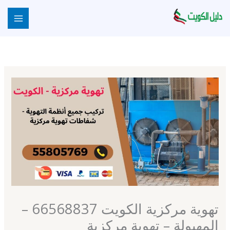
خطي
لى
لمحتوى
تهوية مركزية الكويت 66568837 –
المهبولة – تهوية مركزية