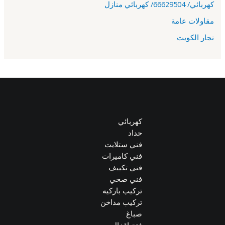
كهربائي/ 66629504/ كهربائي منازل
مقاولات عامة
نجار الكويت
كهربائي
حداد
فني ستلايت
فني كاميرات
فني تكييف
فني صحي
تركيب باركيه
تركيب مداخن
صباغ