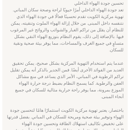
تحسين جودة الهواء الداخلي
تعد جودة الهواء الداخلي أمرًا حيويًا لراحة وصحة سكان المباني.
تهوية مركزية الكويت تقدم تحسينًا فعالًا في جودة الهواء الذي
نتنفسه داخل المبنى. من خلال إزالة الهواء الملوث وتنقيته، يمكن
للنظام أن يقلل من تراكم الغبار والشوائب والروائح غير المرغوب
فيها. بالإضافة إلى ذلك، يقوم النظام بتوزيع الهواء النقي بشكل
متساوٍ في جميع الغرف والمساحات، مما يوفر بيئة صحية ونقية
للسكان.
عندما يتم استخدام التهوية المركزية بشكل صحيح، يمكن تحقيق
العديد من الفوائد الأخرى أيضًا. فمن الجدير بالذكر أنه يمكن تقليل
تراكم الرطوبة في المباني، الأمر الذي يساعد في منع مشاكل
العفن والرطوبة. كما يسمح النظام بضبط درجة حرارة الهواء
الموزع بمرونة، مما يوفر راحة حرارية مثالية للسكان في جميع
أنحاء المبنى.
باختصار، يعتبر تهوية مركزية الكويت استثمارًا هامًا لتحسين جودة
الهواء وتوفير بيئة صحية ومريحة للسكان في المباني. بفضل قدرتها
على تخفيض تكاليف استهلاك الطاقة وتحسين جودة الهواء
الداخلي، يعتبر الاستثمار في هذا النظام ضروريًا لمنشآت تهدف