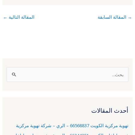
→
المقالة السابقة
المقالة التالية
←
ا
ل
ب
ح
أحدث المقالات
ث
ع
تهوية مركزية الكويت 66568837 – الري – شركة تهوية مركزية
ن