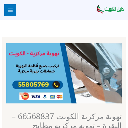
خطي
لى
لمحتوى
تهوية مركزية الكويت 66568837 –
النقرة – تهويه مركزيه مطابخ