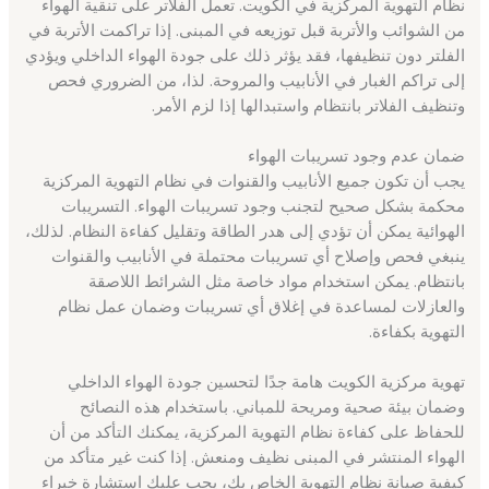
نظام التهوية المركزية في الكويت. تعمل الفلاتر على تنقية الهواء
من الشوائب والأتربة قبل توزيعه في المبنى. إذا تراكمت الأتربة في
الفلتر دون تنظيفها، فقد يؤثر ذلك على جودة الهواء الداخلي ويؤدي
إلى تراكم الغبار في الأنابيب والمروحة. لذا، من الضروري فحص
وتنظيف الفلاتر بانتظام واستبدالها إذا لزم الأمر.
ضمان عدم وجود تسريبات الهواء
يجب أن تكون جميع الأنابيب والقنوات في نظام التهوية المركزية
محكمة بشكل صحيح لتجنب وجود تسريبات الهواء. التسريبات
الهوائية يمكن أن تؤدي إلى هدر الطاقة وتقليل كفاءة النظام. لذلك،
ينبغي فحص وإصلاح أي تسريبات محتملة في الأنابيب والقنوات
بانتظام. يمكن استخدام مواد خاصة مثل الشرائط اللاصقة
والعازلات لمساعدة في إغلاق أي تسريبات وضمان عمل نظام
التهوية بكفاءة.
تهوية مركزية الكويت هامة جدًا لتحسين جودة الهواء الداخلي
وضمان بيئة صحية ومريحة للمباني. باستخدام هذه النصائح
للحفاظ على كفاءة نظام التهوية المركزية، يمكنك التأكد من أن
الهواء المنتشر في المبنى نظيف ومنعش. إذا كنت غير متأكد من
كيفية صيانة نظام التهوية الخاص بك، يجب عليك استشارة خبراء