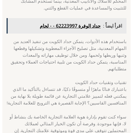
المحكم للأسلاك والأنابيب المعدنية، بينما تستخدم المشابك
للتثبيت والمساعدة في عمليات القطع والثني.
اقرأ ايضاً :
حداد الوفرة 62223997 - - لحام
باستخدام هذه الأدوات، يتمكن حداد الكويت من تنفيذ العديد من
المهام المعدنية، مثل تصليح الأجزاء المعطوبة وتشكيلها وقطعها
وثنيها وربطها ولحمها. ومن خلال توظيف مهاراته والمعدات
المناسبة، يتمكن حداد الكويت من تلبية احتياجات العملاء وتحقيق
متطلباتهم.
تقنيات وتقنيات حداد الكويت
باعتبارك فنانًا ماهرًا أو متسوقًا ذكيًا، قد تتساءل بالتأكيد ما الذي
يمكنني فعله لتمييز علامتي التجارية عن قائمة طويلة بلا نهاية من
المنافسين القاسيين؟ الإجابة القصيرة هي الترويج للعلامة التجارية!
سواء كنت تقوم بإدارة هوية العلامة التجارية الخاصة بك بنشاط أو
لا، فإنها موجودة. وفرصة أن تكون الخيار المثالي لعملائك
المحتملين تتوقف على مدى قوة وموثوقية علامتك التجارية. إن