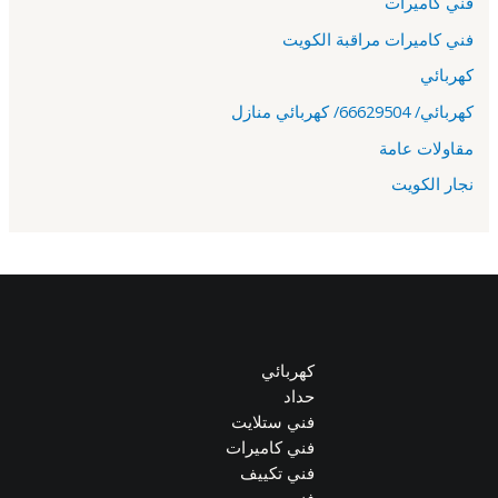
فني كاميرات
فني كاميرات مراقبة الكويت
كهربائي
كهربائي/ 66629504/ كهربائي منازل
مقاولات عامة
نجار الكويت
كهربائي
حداد
فني ستلايت
فني كاميرات
فني تكييف
فني صحي