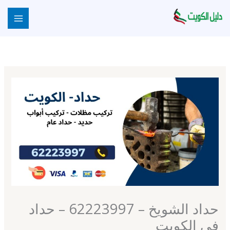
خطي
لى
لمحتوى
حداد الشويخ – 62223997 – حداد
في الكويت