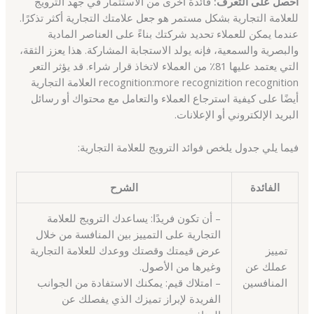
احصل على التعرف:
فائدة أخرى من الاستثمار في جهد الترويج
للعلامة التجارية بشكل مستمر هو جعل علامتك التجارية أكثر تذكرًا.
عندما يمكن للعملاء تحديد شركتك بناءً على العناصر المادية
والبصرية والسمعية، فإنه يولد الاستجابة المشاركة. هذا يعزز الثقة،
التي يعتمد عليها 81٪ من العملاء لاتخاذ قرار شراء. قد يؤثر التعر
recognition:more recognizition recognition العلامة التجارية
أيضًا على كيفية استرجاع العملاء والتعامل مع محتواك أو رسائل
البريد الإلكتروني أو الإعلانات.
فيما يلي جدول يلخص فوائد الترويج للعلامة التجارية:
الفائدة
الشرح
– أن تكون فريدًا: يساعدك الترويج للعلامة
التجارية على التمييز بين المنافسة من خلال
تمييز
عرض قيمتك وقصتك ووعدك للعلامة التجارية
عملك عن
وغيرها من الأصول.
المنافسين
– امتلاك قيم: يمكنك الاستفادة من الجوانب
الفريدة لإبراز تميزك الذي يفصلك عن