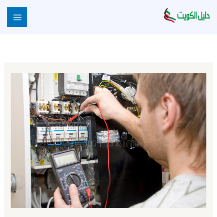
خطي
لى
لمحتوى