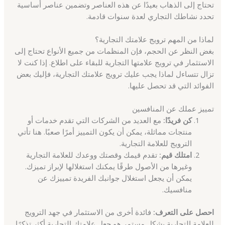
تحتاج إلى الذهاب بعيدًا عن هذه العناصر وتضمين عناصر أساسية
تحدد نشاطك التجاري لعدة سنوات قادمة.
لماذا من المهم ترويج علامتك التجارية؟
بغض النظر عن الحجم، فإن المنظمات من جميع الأنواع تحتاج إلى
الاستثمار في ترويج علامتها التجارية للبقاء على اطلاع. إذا كنت لا
تزال تتساءل لماذا يجب عليك ترويج علامتك التجارية، فإليك بعض
الفوائد التي قد تحصل عليها.
تمييز عملك عن المنافسين
كن فريدًا:
مع العديد من الشركات التي تقدم خدمات أو
منتجات مماثلة، يمكن أن يكون التمييز أمرًا صعبًا. هنا تأتي
الترويج للعلامة التجارية.
امتلك قيم:
تقدم قيمك وقصتك ووعدك للعلامة التجارية
وغيرها من الأصول طرقًا يمكنك استغلالها لإبراز تميزك.
يمكن أن يجعل استغلال جوانبك الفريدة تمييزك عن
منافسيك.
احصل على التعرف:
فائدة أخرى من الاستثمار في جهد الترويج
للعلامة التجارية بشكل مستمر هو جعل علامتك التجارية أكثر تذكرًا.