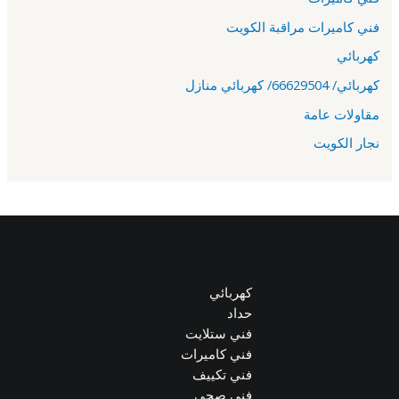
فني كاميرات مراقبة الكويت
كهربائي
كهربائي/ 66629504/ كهربائي منازل
مقاولات عامة
نجار الكويت
كهربائي
حداد
فني ستلايت
فني كاميرات
فني تكييف
فني صحي