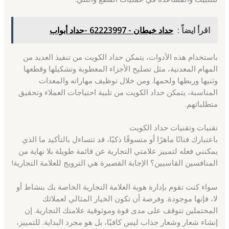
اقرأ ايضاً :
حداد خيطان - 62223997 -حداد أبواب
باستخدام هذه الأدوات، يتمكن حداد الكويت من تنفيذ العديد من
المهام المعدنية، مثل تصليح الأجزاء المعطوبة وتشكيلها وقطعها
وثنيها وربطها ولحمها. ومن خلال توظيف مهاراته والمعدات
المناسبة، يتمكن حداد الكويت من تلبية احتياجات العملاء وتحقيق
متطلباتهم.
تقنيات وتقنيات حداد الكويت
باعتبارك فنانًا ماهرًا أو متسوقًا ذكيًا، قد تتساءل بالتأكيد ما الذي
يمكنني فعله لتمييز علامتي التجارية عن قائمة طويلة بلا نهاية من
المنافسين القاسيين؟ الإجابة القصيرة هي الترويج للعلامة التجارية!
سواء كنت تقوم بإدارة هوية العلامة التجارية الخاصة بك بنشاط أو
لا، فإنها موجودة. وفرصة أن تكون الخيار المثالي لعملائك
المحتملين تتوقف على مدى قوة وموثوقية علامتك التجارية. إن
إنشاء شعار وشعار جذاب ليس كافيًا، بل هو مجرد البداية. للتمييز،