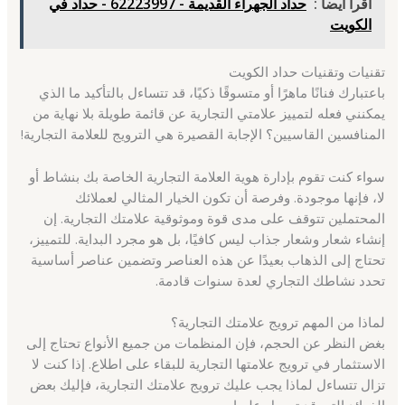
اقرأ ايضاً :
حداد الجهراء القديمة - 62223997 - حداد في
الكويت
تقنيات وتقنيات حداد الكويت
باعتبارك فنانًا ماهرًا أو متسوقًا ذكيًا، قد تتساءل بالتأكيد ما الذي
يمكنني فعله لتمييز علامتي التجارية عن قائمة طويلة بلا نهاية من
المنافسين القاسيين؟ الإجابة القصيرة هي الترويج للعلامة التجارية!
سواء كنت تقوم بإدارة هوية العلامة التجارية الخاصة بك بنشاط أو
لا، فإنها موجودة. وفرصة أن تكون الخيار المثالي لعملائك
المحتملين تتوقف على مدى قوة وموثوقية علامتك التجارية. إن
إنشاء شعار وشعار جذاب ليس كافيًا، بل هو مجرد البداية. للتمييز،
تحتاج إلى الذهاب بعيدًا عن هذه العناصر وتضمين عناصر أساسية
تحدد نشاطك التجاري لعدة سنوات قادمة.
لماذا من المهم ترويج علامتك التجارية؟
بغض النظر عن الحجم، فإن المنظمات من جميع الأنواع تحتاج إلى
الاستثمار في ترويج علامتها التجارية للبقاء على اطلاع. إذا كنت لا
تزال تتساءل لماذا يجب عليك ترويج علامتك التجارية، فإليك بعض