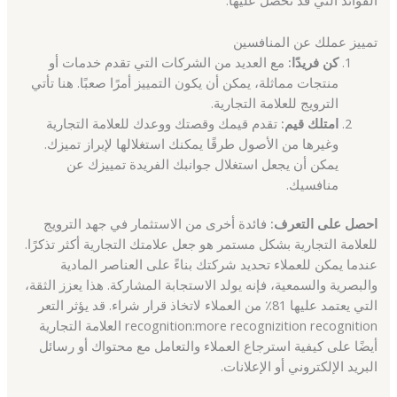
الفوائد التي قد تحصل عليها.
تمييز عملك عن المنافسين
كن فريدًا:
مع العديد من الشركات التي تقدم خدمات أو
منتجات مماثلة، يمكن أن يكون التمييز أمرًا صعبًا. هنا تأتي
الترويج للعلامة التجارية.
امتلك قيم:
تقدم قيمك وقصتك ووعدك للعلامة التجارية
وغيرها من الأصول طرقًا يمكنك استغلالها لإبراز تميزك.
يمكن أن يجعل استغلال جوانبك الفريدة تمييزك عن
منافسيك.
احصل على التعرف:
فائدة أخرى من الاستثمار في جهد الترويج
للعلامة التجارية بشكل مستمر هو جعل علامتك التجارية أكثر تذكرًا.
عندما يمكن للعملاء تحديد شركتك بناءً على العناصر المادية
والبصرية والسمعية، فإنه يولد الاستجابة المشاركة. هذا يعزز الثقة،
التي يعتمد عليها 81٪ من العملاء لاتخاذ قرار شراء. قد يؤثر التعر
recognition:more recognizition recognition العلامة التجارية
أيضًا على كيفية استرجاع العملاء والتعامل مع محتواك أو رسائل
البريد الإلكتروني أو الإعلانات.