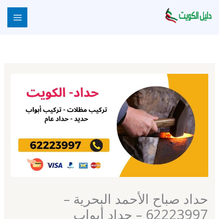
خطي
لى
لمحتوى
حداد صباح الأحمد البحرية –
62223997 – حداد أبواب