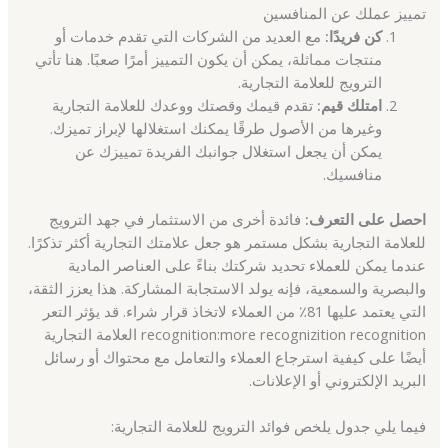
تمييز عملك عن المنافسين
كن فريدًا:
مع العديد من الشركات التي تقدم خدمات أو
منتجات مماثلة، يمكن أن يكون التمييز أمرًا صعبًا. هنا تأتي
الترويج للعلامة التجارية.
امتلك قيم:
تقدم قيمك وقصتك ووعدك للعلامة التجارية
وغيرها من الأصول طرقًا يمكنك استغلالها لإبراز تميزك.
يمكن أن يجعل استغلال جوانبك الفريدة تمييزك عن
منافسيك.
احصل على التعرف:
فائدة أخرى من الاستثمار في جهد الترويج
للعلامة التجارية بشكل مستمر هو جعل علامتك التجارية أكثر تذكرًا.
عندما يمكن للعملاء تحديد شركتك بناءً على العناصر المادية
والبصرية والسمعية، فإنه يولد الاستجابة المشاركة. هذا يعزز الثقة،
التي يعتمد عليها 81٪ من العملاء لاتخاذ قرار شراء. قد يؤثر التعر
recognition:more recognizition recognition العلامة التجارية
أيضًا على كيفية استرجاع العملاء والتعامل مع محتواك أو رسائل
البريد الإلكتروني أو الإعلانات.
فيما يلي جدول يلخص فوائد الترويج للعلامة التجارية: