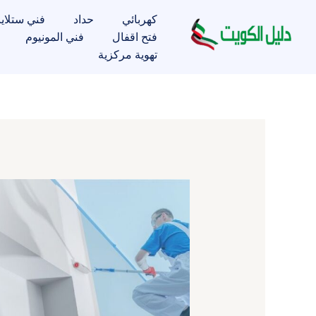
خطي
كهربائي
حداد
فني ستلاي
لى
فتح اقفال
فني المونيوم
لمحتوى
تهوية مركزية