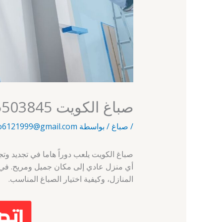
صباغ الكويت 65503845 – أبو حليفة – صباغ رخيص
/
صباغ
/ بواسطة
o6121999@gmail.com
صباغ الكويت يلعب دوراً هاما في تجديد وت
أي منزل عادي إلى مكان جميل ومريح. في 
المنازل، وكيفية اختيار الصباغ المناسب.