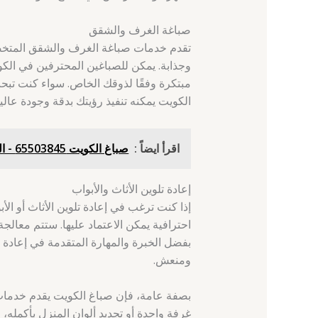
صباغة الغرف والشقق
تقدم خدمات صباغة الغرف والشقق المتخصصة
وجذابة. يمكن للصباغين المحترفين في الك
مبتكرة وفقًا لذوقك الخاص. سواء كنت تب
الكويت يمكنه تنفيذ رؤيتك بدقة وجودة عالية
اقرأ ايضاً :
صباغ الكويت 65503845 - المهبولة - صباغ حديد
إعادة تلوين الأثاث والأبواب
إذا كنت ترغب في إعادة تلوين الأثاث أو ا
احترافية يمكن الاعتماد عليها. ستتم معالج
بفضل الخبرة والمهارة المتقدمة في إعادة ا
ومنعش.
بصفة عامة، فإن صباغ الكويت يقدم خدمات 
غرفة واحدة أو تجديد ألوان المنزل بأكمله،