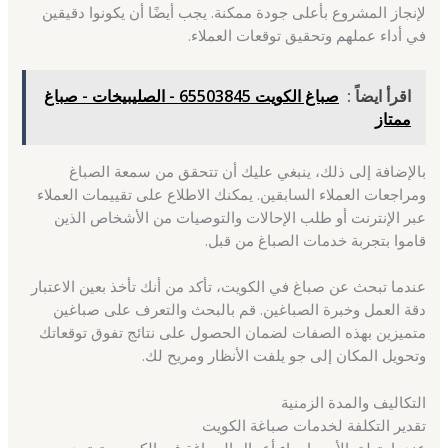
لإنجاز المشروع بأعلى جودة ممكنة. يجب أيضًا أن يكونوا دقيقين
في أداء عملهم وتحقيق توقعات العملاء.
اقرأ ايضاً :
صباغ الكويت 65503845 - الصليبيخات - صباغ
ممتاز
بالإضافة إلى ذلك، ينبغي عليك أن تتحقق من سمعة الصباغ
ومراجعات العملاء السابقين. يمكنك الاطلاع على تقييمات العملاء
عبر الإنترنت أو طلب الإحالات والتوصيات من الأشخاص الذين
قاموا بتجربة خدمات الصباغ من قبل.
عندما تبحث عن صباغ في الكويت، تأكد من أنك تأخذ بعين الاعتبار
دقة العمل وخبرة الصباغين. قم بالبحث والتعرف على صباغين
متميزين بهذه الصفات لضمان الحصول على نتائج تفوق توقعاتك
وتحويل المكان إلى جو يلفت الأنظار ومريح لك.
التكاليف والمدة الزمنية
تقدير التكلفة لخدمات صباغة الكويت
عندما يتعلق الأمر بإجراء أعمال الصباغة في الكويت، تعتمد