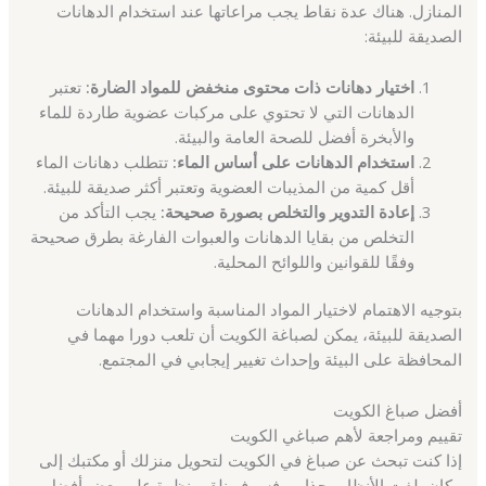
المنازل. هناك عدة نقاط يجب مراعاتها عند استخدام الدهانات
الصديقة للبيئة:
اختيار دهانات ذات محتوى منخفض للمواد الضارة:
تعتبر
الدهانات التي لا تحتوي على مركبات عضوية طاردة للماء
والأبخرة أفضل للصحة العامة والبيئة.
استخدام الدهانات على أساس الماء:
تتطلب دهانات الماء
أقل كمية من المذيبات العضوية وتعتبر أكثر صديقة للبيئة.
إعادة التدوير والتخلص بصورة صحيحة:
يجب التأكد من
التخلص من بقايا الدهانات والعبوات الفارغة بطرق صحيحة
وفقًا للقوانين واللوائح المحلية.
بتوجيه الاهتمام لاختيار المواد المناسبة واستخدام الدهانات
الصديقة للبيئة، يمكن لصباغة الكويت أن تلعب دورا مهما في
المحافظة على البيئة وإحداث تغيير إيجابي في المجتمع.
أفضل صباغ الكويت
تقييم ومراجعة لأهم صباغي الكويت
إذا كنت تبحث عن صباغ في الكويت لتحويل منزلك أو مكتبك إلى
مكان يلفت الأنظار وجذاب، فسوف نلقي نظرة على بعض أفضل