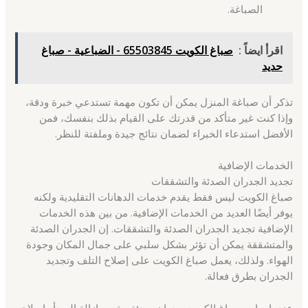
الصباغة.
اقرأ ايضاً :
صباغ الكويت 65503845 - الضباعية - صباغ
حديد
تذكر أن صباغة المنزل يمكن أن تكون مهمة تستدعي خبرة ودقة،
وإذا كنت غير متأكد من قدرتك على القيام بذلك بنفسك، فمن
الأفضل استدعاء الخبراء لضمان نتائج جيدة وملفتة للنظر.
الخدمات الإضافية
تجديد الجدران الصدئة والتشققات
صباغ الكويت ليس فقط يقدم خدمات الدهانات التقليدية ولكنه
يوفر أيضًا العديد من الخدمات الإضافية. من بين هذه الخدمات
الإضافية تجديد الجدران الصدئة والتشققات. إن الجدران الصدئة
والمتشققة يمكن أن تؤثر بشكل سلبي على جمال المكان وجودة
الهواء. ولذلك، يعمل صباغ الكويت على إصلاح التلف وتجديد
الجدران بطرق فعالة.
عندما يواجه صباغ الكويت جدران صدئة، يقوم بإزالة الصدأ وإصلاح