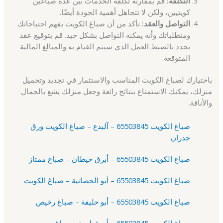
التكلفة:
قم بمقارنة تكلفة الخدمات بين عدة صباغين
كويتيين، ولكن لا تتجاهل أهمية الجودة أيضًا.
التواصل والعقد:
تأكد من أن صباغ الكويت يفهم احتياجاتك
ومتطلباتك وأنه يمكنه التواصل بشكل جيد. قم بتوقيع عقد
يحدد بالضبط العمل الذي سيتم القيام به والمبالغ المالية
المتوقعة.
باختيارك لصباغ الكويت المناسب والاستثمار في تجديد وتجميل
منزلك، يمكنك الاستمتاع بنتائج رائعة وجعل منزلك يشع بالجمال
والأناقة.
صباغ الكويت 65503845 – آلبدع – صباغ الكويت ورق
جدران
صباغ الكويت 65503845 – أبرق خيطان – صباغ ممتاز
صباغ الكويت 65503845 – أبو الحصانية – صباغ الكويت
صباغ الكويت 65503845 – أبو حليفة – صباغ رخيص
صباغ الكويت 65503845 – أبو فطيرة – صباغ حديد