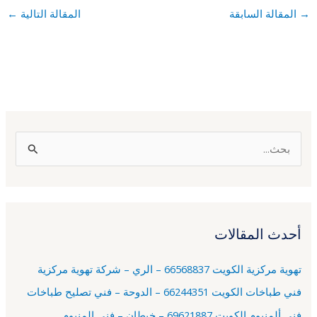
→
المقالة السابقة
المقالة التالية
←
ا
ل
ب
ح
أحدث المقالات
ث
ع
تهوية مركزية الكويت 66568837 – الري – شركة تهوية مركزية
ن
فني طباخات الكويت 66244351 – الدوحة – فني تصليح طباخات
:
فني ألمنيوم الكويت 69621887 – خيطان – فني المنيوم