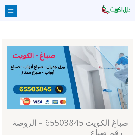
خطي
لى
لمحتوى
صباغ الكويت 65503845 – الروضة
– رقم صباغ