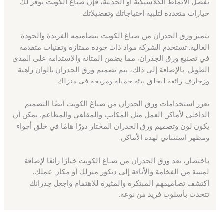
تفضل الأنماط الكلاسيكية أو الحديثة، فإن صباغ الكويت يوفر لك
خيارات متعددة لتلبية احتياجاتك وتفضيلاتك.
يتميز ورق الجدران من صباغ الكويت بتصاميمه الفريدة والجودة
العالية. تستخدم الشركة مواد ذات جودة ممتازة وتقنيات متقدمة
في تصنيع ورق الجدران، مما يضمن المتانة والاستدامة على المدى
الطويل. بالإضافة إلى ذلك، يتم تصميم ورق الجدران بألوان زاهية
وزخارف رائعة ليخلق بيئة جميلة ومريحة في منزلك.
تعزز استخدامات ورق الجدران من صباغ الكويت أيضًا التصميم
الداخلي لأماكن العمل مثل المكاتب والمقاهي والمطاعم. يمكن أن
يكون لون وتصميم ورق الجدران المختار دورًا هامًا في خلق أجواء
ومظهر استثنائي لهذه الأماكن.
باختصار، يعد ورق الجدران من صباغ الكويت خيارًا رائعًا لإضافة
لمسة من الفخامة والأناقة إلى ديكور منزلك أو مكان عملك.
اكتشف تصاميمهم المبتكرة والمثيرة للاهتمام واجعل جدرانك
تتحدث بأسلوب فريد من نوعه.