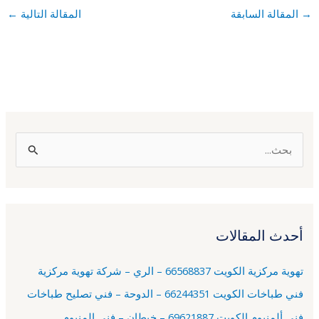
→
المقالة السابقة
المقالة التالية
←
ا
ل
ب
ح
أحدث المقالات
ث
ع
تهوية مركزية الكويت 66568837 – الري – شركة تهوية مركزية
ن
فني طباخات الكويت 66244351 – الدوحة – فني تصليح طباخات
:
فني ألمنيوم الكويت 69621887 – خيطان – فني المنيوم