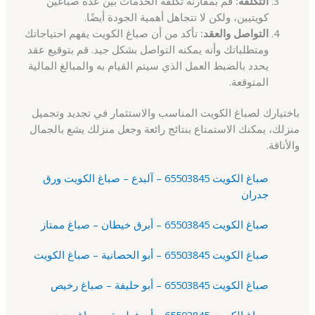
التكلفة:
قم بمقارنة تكلفة الخدمات بين عدة صباغين
كويتيين، ولكن لا تتجاهل أهمية الجودة أيضًا.
التواصل والعقد:
تأكد من أن صباغ الكويت يفهم احتياجاتك
ومتطلباتك وأنه يمكنه التواصل بشكل جيد. قم بتوقيع عقد
يحدد بالضبط العمل الذي سيتم القيام به والمبالغ المالية
المتوقعة.
باختيارك لصباغ الكويت المناسب والاستثمار في تجديد وتجميل
منزلك، يمكنك الاستمتاع بنتائج رائعة وجعل منزلك يشع بالجمال
والأناقة.
صباغ الكويت 65503845 – آلبدع – صباغ الكويت ورق
جدران
صباغ الكويت 65503845 – أبرق خيطان – صباغ ممتاز
صباغ الكويت 65503845 – أبو الحصانية – صباغ الكويت
صباغ الكويت 65503845 – أبو حليفة – صباغ رخيص
صباغ الكويت 65503845 – أبو فطيرة – صباغ حديد