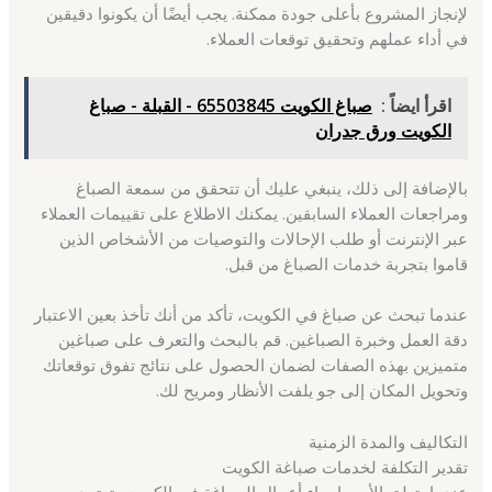
لإنجاز المشروع بأعلى جودة ممكنة. يجب أيضًا أن يكونوا دقيقين
في أداء عملهم وتحقيق توقعات العملاء.
اقرأ ايضاً :
صباغ الكويت 65503845 - القبلة - صباغ
الكويت ورق جدران
بالإضافة إلى ذلك، ينبغي عليك أن تتحقق من سمعة الصباغ
ومراجعات العملاء السابقين. يمكنك الاطلاع على تقييمات العملاء
عبر الإنترنت أو طلب الإحالات والتوصيات من الأشخاص الذين
قاموا بتجربة خدمات الصباغ من قبل.
عندما تبحث عن صباغ في الكويت، تأكد من أنك تأخذ بعين الاعتبار
دقة العمل وخبرة الصباغين. قم بالبحث والتعرف على صباغين
متميزين بهذه الصفات لضمان الحصول على نتائج تفوق توقعاتك
وتحويل المكان إلى جو يلفت الأنظار ومريح لك.
التكاليف والمدة الزمنية
تقدير التكلفة لخدمات صباغة الكويت
عندما يتعلق الأمر بإجراء أعمال الصباغة في الكويت، تعتمد