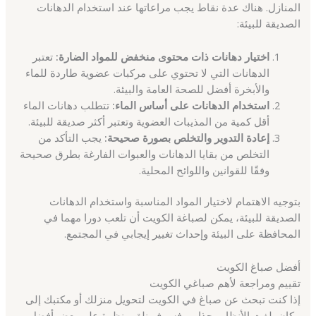
المنازل. هناك عدة نقاط يجب مراعاتها عند استخدام الدهانات
الصديقة للبيئة:
اختيار دهانات ذات محتوى منخفض للمواد الضارة:
تعتبر
الدهانات التي لا تحتوي على مركبات عضوية طاردة للماء
والأبخرة أفضل للصحة العامة والبيئة.
استخدام الدهانات على أساس الماء:
تتطلب دهانات الماء
أقل كمية من المذيبات العضوية وتعتبر أكثر صديقة للبيئة.
إعادة التدوير والتخلص بصورة صحيحة:
يجب التأكد من
التخلص من بقايا الدهانات والعبوات الفارغة بطرق صحيحة
وفقًا للقوانين واللوائح المحلية.
بتوجيه الاهتمام لاختيار المواد المناسبة واستخدام الدهانات
الصديقة للبيئة، يمكن لصباغة الكويت أن تلعب دورا مهما في
المحافظة على البيئة وإحداث تغيير إيجابي في المجتمع.
أفضل صباغ الكويت
تقييم ومراجعة لأهم صباغي الكويت
إذا كنت تبحث عن صباغ في الكويت لتحويل منزلك أو مكتبك إلى
مكان يلفت الأنظار وجذاب، فسوف نلقي نظرة على بعض أفضل