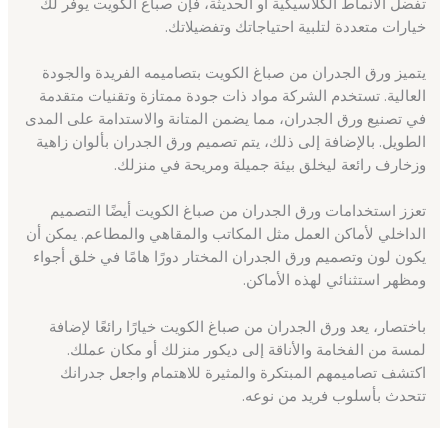
تفضل الأنماط الكلاسيكية أو الحديثة، فإن صباغ الكويت يوفر لك
خيارات متعددة لتلبية احتياجاتك وتفضيلاتك.
يتميز ورق الجدران من صباغ الكويت بتصاميمه الفريدة والجودة
العالية. تستخدم الشركة مواد ذات جودة ممتازة وتقنيات متقدمة
في تصنيع ورق الجدران، مما يضمن المتانة والاستدامة على المدى
الطويل. بالإضافة إلى ذلك، يتم تصميم ورق الجدران بألوان زاهية
وزخارف رائعة ليخلق بيئة جميلة ومريحة في منزلك.
تعزز استخدامات ورق الجدران من صباغ الكويت أيضًا التصميم
الداخلي لأماكن العمل مثل المكاتب والمقاهي والمطاعم. يمكن أن
يكون لون وتصميم ورق الجدران المختار دورًا هامًا في خلق أجواء
ومظهر استثنائي لهذه الأماكن.
باختصار، يعد ورق الجدران من صباغ الكويت خيارًا رائعًا لإضافة
لمسة من الفخامة والأناقة إلى ديكور منزلك أو مكان عملك.
اكتشف تصاميمهم المبتكرة والمثيرة للاهتمام واجعل جدرانك
تتحدث بأسلوب فريد من نوعه.