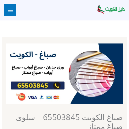
خطي
لى
لمحتوى
صباغ الكويت 65503845 – سلوى –
صباغ ممتاز