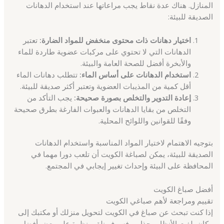
المنازل. هناك عدة نقاط يجب مراعاتها عند استخدام الدهانات
الصديقة للبيئة:
اختيار دهانات ذات محتوى منخفض للمواد الضارة:
تعتبر
الدهانات التي لا تحتوي على مركبات عضوية طاردة للماء
والأبخرة أفضل للصحة العامة والبيئة.
استخدام الدهانات على أساس الماء:
تتطلب دهانات الماء
أقل كمية من المذيبات العضوية وتعتبر أكثر صديقة للبيئة.
إعادة التدوير والتخلص بصورة صحيحة:
يجب التأكد من
التخلص من بقايا الدهانات والعبوات الفارغة بطرق صحيحة
وفقًا للقوانين واللوائح المحلية.
بتوجيه الاهتمام لاختيار المواد المناسبة واستخدام الدهانات
الصديقة للبيئة، يمكن لصباغة الكويت أن تلعب دورا مهما في
المحافظة على البيئة وإحداث تغيير إيجابي في المجتمع.
أفضل صباغ الكويت
تقييم ومراجعة لأهم صباغي الكويت
إذا كنت تبحث عن صباغ في الكويت لتحويل منزلك أو مكتبك إلى
مكان يلفت الأنظار وجذاب، فسوف نلقي نظرة على بعض أفضل