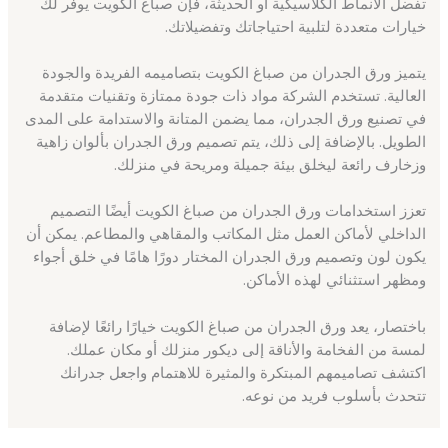
تفضل الأنماط الكلاسيكية أو الحديثة، فإن صباغ الكويت يوفر لك
خيارات متعددة لتلبية احتياجاتك وتفضيلاتك.
يتميز ورق الجدران من صباغ الكويت بتصاميمه الفريدة والجودة
العالية. تستخدم الشركة مواد ذات جودة ممتازة وتقنيات متقدمة
في تصنيع ورق الجدران، مما يضمن المتانة والاستدامة على المدى
الطويل. بالإضافة إلى ذلك، يتم تصميم ورق الجدران بألوان زاهية
وزخارف رائعة ليخلق بيئة جميلة ومريحة في منزلك.
تعزز استخدامات ورق الجدران من صباغ الكويت أيضًا التصميم
الداخلي لأماكن العمل مثل المكاتب والمقاهي والمطاعم. يمكن أن
يكون لون وتصميم ورق الجدران المختار دورًا هامًا في خلق أجواء
ومظهر استثنائي لهذه الأماكن.
باختصار، يعد ورق الجدران من صباغ الكويت خيارًا رائعًا لإضافة
لمسة من الفخامة والأناقة إلى ديكور منزلك أو مكان عملك.
اكتشف تصاميمهم المبتكرة والمثيرة للاهتمام واجعل جدرانك
تتحدث بأسلوب فريد من نوعه.