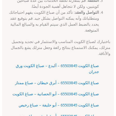
التكلفة:
قم بمقارنة تكلفة الخدمات بين عدة صباغين
كويتيين، ولكن لا تتجاهل أهمية الجودة أيضًا.
التواصل والعقد:
تأكد من أن صباغ الكويت يفهم احتياجاتك
ومتطلباتك وأنه يمكنه التواصل بشكل جيد. قم بتوقيع عقد
يحدد بالضبط العمل الذي سيتم القيام به والمبالغ المالية
المتوقعة.
باختيارك لصباغ الكويت المناسب والاستثمار في تجديد وتجميل
منزلك، يمكنك الاستمتاع بنتائج رائعة وجعل منزلك يشع بالجمال
والأناقة.
صباغ الكويت 65503845 – آلبدع – صباغ الكويت ورق
جدران
صباغ الكويت 65503845 – أبرق خيطان – صباغ ممتاز
صباغ الكويت 65503845 – أبو الحصانية – صباغ الكويت
صباغ الكويت 65503845 – أبو حليفة – صباغ رخيص
صباغ الكويت 65503845 – أبو فطيرة – صباغ حديد