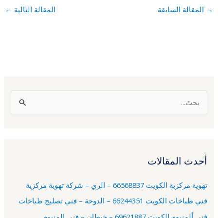
→
المقالة السابقة
المقالة التالية
←
ا
ل
ب
ح
أحدث المقالات
ث
ع
تهوية مركزية الكويت 66568837 – الري – شركة تهوية مركزية
ن
فني طباخات الكويت 66244351 – الدوحة – فني تصليح طباخات
:
فني ألمنيوم الكويت 69621887 – خيطان – فني المنيوم