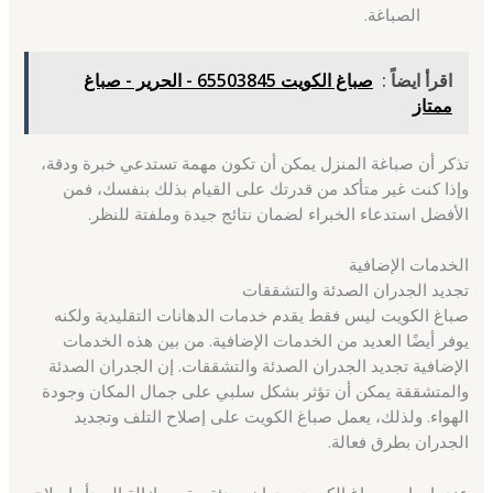
الصباغة.
اقرأ ايضاً :
صباغ الكويت 65503845 - الحرير - صباغ
ممتاز
تذكر أن صباغة المنزل يمكن أن تكون مهمة تستدعي خبرة ودقة،
وإذا كنت غير متأكد من قدرتك على القيام بذلك بنفسك، فمن
الأفضل استدعاء الخبراء لضمان نتائج جيدة وملفتة للنظر.
الخدمات الإضافية
تجديد الجدران الصدئة والتشققات
صباغ الكويت ليس فقط يقدم خدمات الدهانات التقليدية ولكنه
يوفر أيضًا العديد من الخدمات الإضافية. من بين هذه الخدمات
الإضافية تجديد الجدران الصدئة والتشققات. إن الجدران الصدئة
والمتشققة يمكن أن تؤثر بشكل سلبي على جمال المكان وجودة
الهواء. ولذلك، يعمل صباغ الكويت على إصلاح التلف وتجديد
الجدران بطرق فعالة.
عندما يواجه صباغ الكويت جدران صدئة، يقوم بإزالة الصدأ وإصلاح