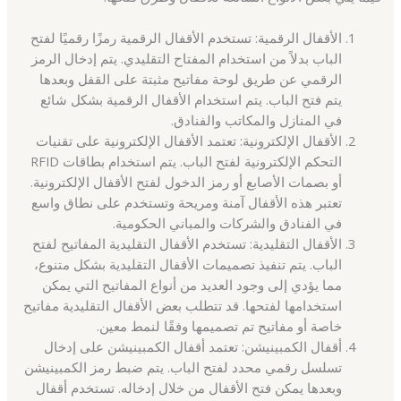
الأقفال الرقمية: تستخدم الأقفال الرقمية رمزًا رقميًا لفتح
الباب بدلاً من استخدام المفتاح التقليدي. يتم إدخال الرمز
الرقمي عن طريق لوحة مفاتيح مثبتة على القفل وبعدها
يتم فتح الباب. يتم استخدام الأقفال الرقمية بشكل شائع
في المنازل والمكاتب والفنادق.
الأقفال الإلكترونية: تعتمد الأقفال الإلكترونية على تقنيات
التحكم الإلكترونية لفتح الباب. يتم استخدام بطاقات RFID
أو بصمات الأصابع أو رمز الدخول لفتح الأقفال الإلكترونية.
تعتبر هذه الأقفال آمنة ومريحة وتستخدم على نطاق واسع
في الفنادق والشركات والمباني الحكومية.
الأقفال التقليدية: تستخدم الأقفال التقليدية المفاتيح لفتح
الباب. يتم تنفيذ تصميمات الأقفال التقليدية بشكل متنوع،
مما يؤدي إلى وجود العديد من أنواع المفاتيح التي يمكن
استخدامها لفتحها. قد تتطلب بعض الأقفال التقليدية مفاتيح
خاصة أو مفاتيح تم تصميمها وفقًا لنمط معين.
أقفال الكمبينيشن: تعتمد أقفال الكمبينيشن على إدخال
تسلسل رقمي محدد لفتح الباب. يتم ضبط رمز الكمبينيشن
وبعدها يمكن فتح الأقفال من خلال إدخاله. تستخدم أقفال