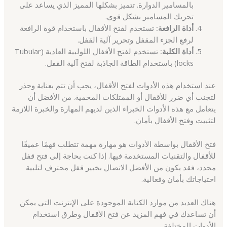
بالمسامير الدوارة. تتميز بشكلها المميز الذي يساعد على
تحريك المسامير بشكل قوي.
أداة الرافعة:
تستخدم لفتح الأقفال باستخدام قوة الرافعة
لرفع الجزء المقفل وتحرير آلية القفل.
أداة الكلبة:
تستخدم لفتح الأقفال اللولبية العادية (Tubular
locks) باستخدام الطاقة الجاذبة لفتح آلية القفل.
عند استخدام هذه الأدوات لفتح الأقفال، يجب أن تتم بعناية وحذر
لتجنب أي ضرر للأقفال أو الممتلكات المحمية. من الأفضل أن
يتعامل مع هذه الأدوات الخبراء الذين لديهم المهارة والخبرة اللازمة
لتثبيت وفتح الأقفال بأمان.
فتح الأقفال بواسطة الأدوات هو مهارة مهمة تتطلب فهمًا عميقًا
للأقفال والتقنيات المستخدمة فيها. إذا كنت بحاجة إلى فتح قفل
محدد، فقد يكون من الأفضل الاتصال بخبير قفل محترف لتلبية
احتياجاتك بأمان وفعالية.
هناك العديد من موارد الكتابة الموجودة على الإنترنت التي يمكن
أن تساعدك في فهم المزيد عن فتح الأقفال وطرق استخدام
الأدوات المختلفة.