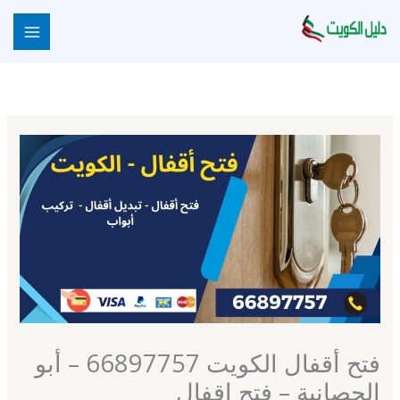
خطي
لى
لمحتوى
فتح أقفال الكويت 66897757 – أبو
الحصانية – فتح اقفال