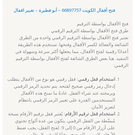
فتح أقفال الكويت 66897757 – أبو فطيرة – تغيير اقفال
فتح الأقفال بواسطة الترقيم
طرق فتح الأقفال بواسطة الترقيم الرقمي
تعتبر فتح الأقفال بواسطة الترقيم الرقمي واحدة من الطرق
الشائعة والفعالة لكسر الأقفال وفتحها. تستخدم هذه الطريقة
أعدادًا رقمية لفتح الأقفال، مما يجعلها أكثر سرعة وسهولة في
التنفيذ. هنا بعض الطرق الشائعة لفتح الأقفال بواسطة الترقيم
الرقمي:
استخدام قفل رقمي:
قفل رقمي هو نوع من الأقفال يتطلب
إدخال رمز رقمي صحيح لفتحه. يتم تحديد الرمز الرقمي
وبرمجته عند شراء القفل. عادةً ما تمنح هذه الأقفال
المستخدمين القدرة على تغيير الرمز الرقمي بانتظام
لتعزيز الأمان.
استخدام قفل ترقيم الأرقام:
يُعتبر قفل ترقيم الأرقام نسخة
مُبسَّطة من القفل الرقمي. يتكون من عدة ألواح تحتوي
على أزرار الأرقام من 0 إلى 9. لفتح القفل، يجب ضبط
الأرقام بالترتيب الصحيح ووفقًا للترقيم المطلوب.