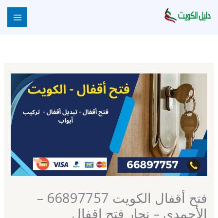
خطي
لى
لمحتوى
فتح أقفال الكويت 66897757 –
الأحمدي – نجار فتح اقفال