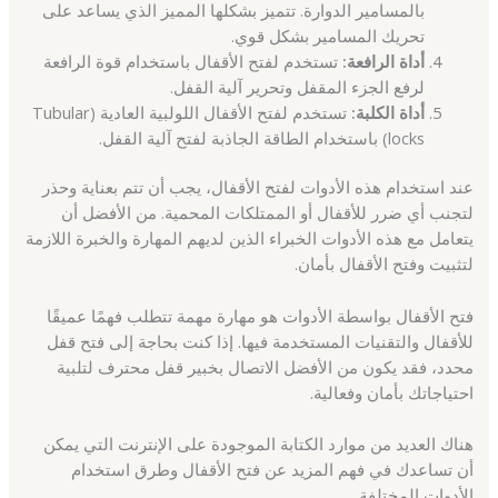
بالمسامير الدوارة. تتميز بشكلها المميز الذي يساعد على
تحريك المسامير بشكل قوي.
أداة الرافعة:
تستخدم لفتح الأقفال باستخدام قوة الرافعة
لرفع الجزء المقفل وتحرير آلية القفل.
أداة الكلبة:
تستخدم لفتح الأقفال اللولبية العادية (Tubular
locks) باستخدام الطاقة الجاذبة لفتح آلية القفل.
عند استخدام هذه الأدوات لفتح الأقفال، يجب أن تتم بعناية وحذر
لتجنب أي ضرر للأقفال أو الممتلكات المحمية. من الأفضل أن
يتعامل مع هذه الأدوات الخبراء الذين لديهم المهارة والخبرة اللازمة
لتثبيت وفتح الأقفال بأمان.
فتح الأقفال بواسطة الأدوات هو مهارة مهمة تتطلب فهمًا عميقًا
للأقفال والتقنيات المستخدمة فيها. إذا كنت بحاجة إلى فتح قفل
محدد، فقد يكون من الأفضل الاتصال بخبير قفل محترف لتلبية
احتياجاتك بأمان وفعالية.
هناك العديد من موارد الكتابة الموجودة على الإنترنت التي يمكن
أن تساعدك في فهم المزيد عن فتح الأقفال وطرق استخدام
الأدوات المختلفة.