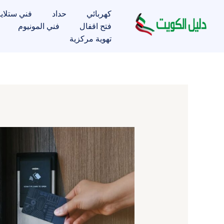
خطي
كهربائي
حداد
فني ستلاي
لى
فتح اقفال
فني المونيوم
لمحتوى
تهوية مركزية