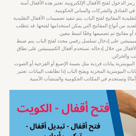
صابع أو رمز الدخول لفتح الأقفال الإلكترونية. تعتبر هذه الأقفال آمنة
 الفنادق والشركات والمباني الحكومية.
تقليدية المفاتيح لفتح الباب. يتم تنفيذ تصميمات الأقفال التقليدية
ديد من أنواع المفاتيح التي يمكن استخدامها لفتحها. قد تتطلب
أو مفاتيح تم تصميمها وفقًا لنمط معين.
لكمبينيشن على إدخال تسلسل رقمي محدد لفتح الباب. يتم ضبط
لأقفال من خلال إدخاله. تستخدم أقفال الكمبينيشن على نطاق
ب والخزائن.
 البيومترية بيانات فردية مثل بصمة الإصبع أو القزحية أو الصوت
نات البيومترية المخزنة ويفتح الباب إذا تطابقت البيانات. تعتبر
 وأمانًا وتستخدم في المكاتب الحكومية والمنشآت الأمنية.