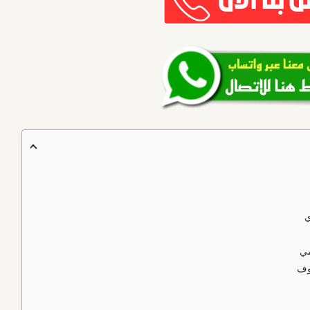
ي
مي
وف