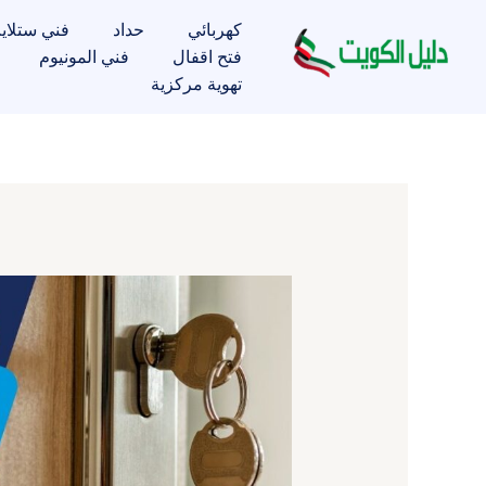
خطي
كهربائي
حداد
فني ستلاي
لى
فتح اقفال
فني المونيوم
لمحتوى
تهوية مركزية