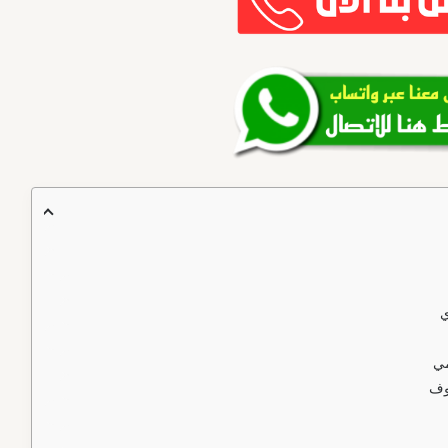
ي
مي
وف