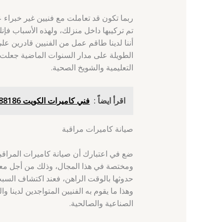
ربما تكون قد تعاملت مع فنيين غير خبراء ع
تم تركيبها داخل منزلك، ولهذه الأسباب فإ
أننا لدينا طاقم عمل من الفنيين قادرين عل
الطويلة على مدار السنوات الماضية جعلت 
التعليمية والشويخ الصحية.
اقرأ ايضاً :
فني كاميرات الكويت 60388186 - الصوابر - فني كاميرات مراقبة الكويت
صيانة كاميرات مراقبة
ضع في اعتبارك أن صيانة كاميرات المراقب
ومختصة في هذا المجال، وذلك من أجل معرف
حدوثها بالوقت الراهن، فعند اكتشاف السب
وهذا ما يقوم به الفنيين المتواجدين لدين
الصناعية والصالحية.