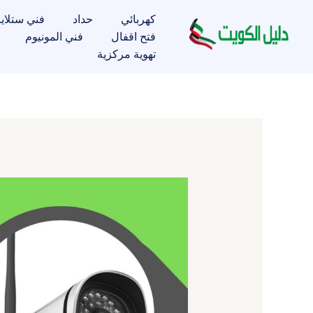
خطي
كهربائي
حداد
فني ستلاي
لى
فتح اقفال
فني المونيوم
لمحتوى
تهوية مركزية