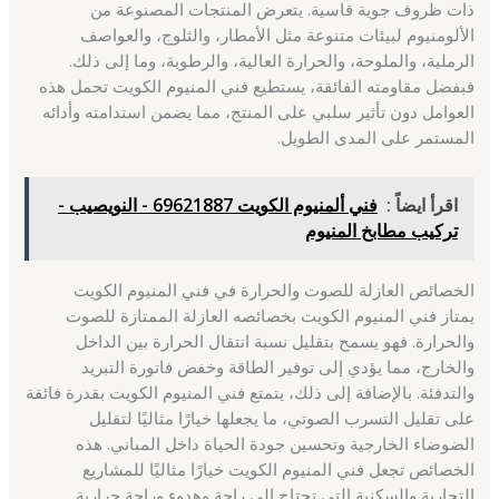
ذات ظروف جوية قاسية. يتعرض المنتجات المصنوعة من
الألومنيوم لبيئات متنوعة مثل الأمطار، والثلوج، والعواصف
الرملية، والملوحة، والحرارة العالية، والرطوبة، وما إلى ذلك.
فبفضل مقاومته الفائقة، يستطيع فني المنيوم الكويت تحمل هذه
العوامل دون تأثير سلبي على المنتج، مما يضمن استدامته وأدائه
المستمر على المدى الطويل.
اقرأ ايضاً :
فني ألمنيوم الكويت 69621887 - النويصيب -
تركيب مطابخ المنيوم
الخصائص العازلة للصوت والحرارة في فني المنيوم الكويت
يمتاز فني المنيوم الكويت بخصائصه العازلة الممتازة للصوت
والحرارة. فهو يسمح بتقليل نسبة انتقال الحرارة بين الداخل
والخارج، مما يؤدي إلى توفير الطاقة وخفض فاتورة التبريد
والتدفئة. بالإضافة إلى ذلك، يتمتع فني المنيوم الكويت بقدرة فائقة
على تقليل التسرب الصوتي، ما يجعلها خيارًا مثاليًا لتقليل
الضوضاء الخارجية وتحسين جودة الحياة داخل المباني. هذه
الخصائص تجعل فني المنيوم الكويت خيارًا مثاليًا للمشاريع
التجارية والسكنية التي تحتاج إلى راحة وهدوء وراحة حرارية.