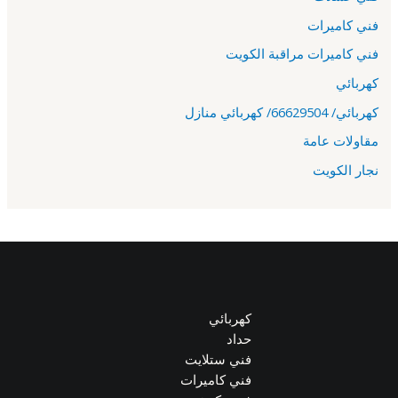
فني كاميرات
فني كاميرات مراقبة الكويت
كهربائي
كهربائي/ 66629504/ كهربائي منازل
مقاولات عامة
نجار الكويت
كهربائي
حداد
فني ستلايت
فني كاميرات