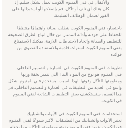
والأقفال في فني المنيوم الكويت تعمل بشكل سليم. إذا
كان هناك أي تلف أو تآكل، قم بإصلاحها أو استبدالها على
الفور لضمان الوظائف السليمة.
باختصار، فني المنيوم الكويت يتطلب صيانة واهتمامًا منتظمًا
للحفاظ على جودته وأدائه الممتاز. من خلال اتباع الطرق الصحيحة
للتنظيف والصيانة واتخاذ الاحتياطات اللازمة، يمكنك الاستمتاع
بفني المنيوم الكويت لسنوات قادمة والاستفادة القصوى من
فوائده.
تطبيقات فني المنيوم الكويت في العمارة والتصميم الداخلي
فني المنيوم هو نوع من المواد البناء التي تتميز بخفة وزنها
ومقاومتها للتآكل وقوتها. لهذا السبب، يستخدم فني المنيوم بشكل
واسع في العديد من التطبيقات في العمارة والتصميم الداخلي. في
هذا القسم، سنستكشف بعض التطبيقات الشائعة لفني المنيوم
في الكويت.
استخدامات فني المنيوم الكويت في الأبواب والشبابيك
تعتبر الأبواب والشبابيك من التطبيقات الأكثر شيوعًا لفني المنيوم
في الكويت. يتميز فني المنيوم بقوته ومقاومته للتآكل، مما يجعله