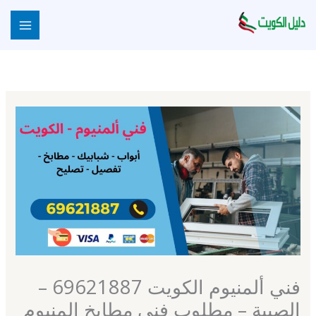
خطي
لى
لمحتوى
فني ألمنيوم الكويت 69621887 –
الصبية – مطلوب فني مطابخ المنيوم