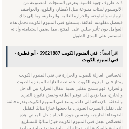
ذات ظروف جوية قاسية. يتعرض المنتجات المصنوعة من
الألومنيوم لبيئات متنوعة مثل الأمطار، والثلوج، والعواصف
الرملية، والملوحة، والحرارة العالية، والرطوبة، وما إلى ذلك.
فبفضل مقاومته الفائقة، يستطيع فني المنيوم الكويت تحمل هذه
العوامل دون تأثير سلبي على المنتج، مما يضمن استدامته وأدائه
المستمر على المدى الطويل.
اقرأ ايضاً :
فني ألمنيوم الكويت 69621887 - أبو فطيرة -
فني المنيوم الكويت
الخصائص العازلة للصوت والحرارة في فني المنيوم الكويت
يمتاز فني المنيوم الكويت بخصائصه العازلة الممتازة للصوت
والحرارة. فهو يسمح بتقليل نسبة انتقال الحرارة بين الداخل
والخارج، مما يؤدي إلى توفير الطاقة وخفض فاتورة التبريد
والتدفئة. بالإضافة إلى ذلك، يتمتع فني المنيوم الكويت بقدرة فائقة
على تقليل التسرب الصوتي، ما يجعلها خيارًا مثاليًا لتقليل
الضوضاء الخارجية وتحسين جودة الحياة داخل المباني. هذه
الخصائص تجعل فني المنيوم الكويت خيارًا مثاليًا للمشاريع
التجارية والسكنية التي تحتاج إلى راحة وهدوء وراحة حرارية.