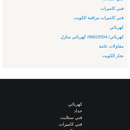
فني كاميرات
فني كاميرات مراقبة الكويت
كهربائي
كهربائي/ 66629504/ كهربائي منازل
مقاولات عامة
نجار الكويت
كهربائي
حداد
فني ستلايت
فني كاميرات