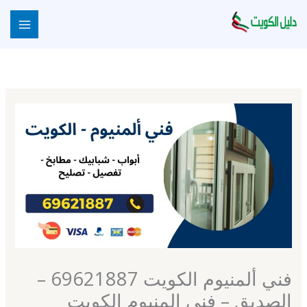
خطي
لى
لمحتوى
فني ألمنيوم الكويت 69621887 –
الصديق – فني المنيوم الكويت