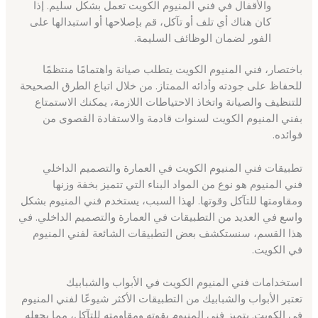
والأقفال في فني المنيوم الكويت تعمل بشكل سليم. إذا
كان هناك أي تلف أو تآكل، قم بإصلاحها أو استبدالها على
الفور لضمان الوظائف السليمة.
باختصار، فني المنيوم الكويت يتطلب صيانة واهتمامًا منتظمًا
للحفاظ على جودته وأدائه الممتاز. من خلال اتباع الطرق الصحيحة
للتنظيف والصيانة واتخاذ الاحتياطات اللازمة، يمكنك الاستمتاع
بفني المنيوم الكويت لسنوات قادمة والاستفادة القصوى من
فوائده.
تطبيقات فني المنيوم الكويت في العمارة والتصميم الداخلي
فني المنيوم هو نوع من المواد البناء التي تتميز بخفة وزنها
ومقاومتها للتآكل وقوتها. لهذا السبب، يستخدم فني المنيوم بشكل
واسع في العديد من التطبيقات في العمارة والتصميم الداخلي. في
هذا القسم، سنستكشف بعض التطبيقات الشائعة لفني المنيوم
في الكويت.
استخدامات فني المنيوم الكويت في الأبواب والشبابيك
تعتبر الأبواب والشبابيك من التطبيقات الأكثر شيوعًا لفني المنيوم
في الكويت. يتميز فني المنيوم بقوته ومقاومته للتآكل، مما يجعله