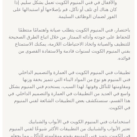
والأقفال في فني المنيوم الكويت تعمل بشكل سليم. إذا
كان هناك أي تلف أو تآكل، قم بإصلاحها أو استبدالها على
الفور لضمان الوظائف السليمة.
باختصار، فني المنيوم الكويت يتطلب صيانة واهتمامًا منتظمًا
للحفاظ على جودته وأدائه الممتاز. من خلال اتباع الطرق الصحيحة
للتنظيف والصيانة واتخاذ الاحتياطات اللازمة، يمكنك الاستمتاع
بفني المنيوم الكويت لسنوات قادمة والاستفادة القصوى من
فوائده.
تطبيقات فني المنيوم الكويت في العمارة والتصميم الداخلي
فني المنيوم هو نوع من المواد البناء التي تتميز بخفة وزنها
ومقاومتها للتآكل وقوتها. لهذا السبب، يستخدم فني المنيوم بشكل
واسع في العديد من التطبيقات في العمارة والتصميم الداخلي. في
هذا القسم، سنستكشف بعض التطبيقات الشائعة لفني المنيوم
في الكويت.
استخدامات فني المنيوم الكويت في الأبواب والشبابيك
تعتبر الأبواب والشبابيك من التطبيقات الأكثر شيوعًا لفني المنيوم
في الكويت. يتميز فني المنيوم بقوته ومقاومته للتآكل، مما يجعله