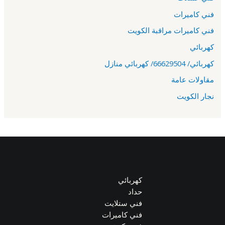
فني كاميرات
فني كاميرات مراقبة الكويت
كهربائي
كهربائي/ 66629504/ كهربائي منازل
مقاولات عامة
نجار الكويت
كهربائي
حداد
فني ستلايت
فني كاميرات