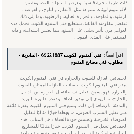
ذات ظروف جوية قاسية. يتعرض المنتجات المصنوعة من
الألومنيوم لبيئات متنوعة مثل الأمطار، والثلوج، والعواصف
الرملية، والملوحة، والحرارة العالية، والرطوبة، وما إلى ذلك.
فبفضل مقاومته الفائقة، يستطيع فني المنيوم الكويت تحمل هذه
العوامل دون تأثير سلبي على المنتج، مما يضمن استدامته وأدائه
المستمر على المدى الطويل.
اقرأ ايضاً :
فني ألمنيوم الكويت 69621887 - الجابرية -
مطلوب فني مطابخ المنيوم
الخصائص العازلة للصوت والحرارة في فني المنيوم الكويت
يمتاز فني المنيوم الكويت بخصائصه العازلة الممتازة للصوت
والحرارة. فهو يسمح بتقليل نسبة انتقال الحرارة بين الداخل
والخارج، مما يؤدي إلى توفير الطاقة وخفض فاتورة التبريد
والتدفئة. بالإضافة إلى ذلك، يتمتع فني المنيوم الكويت بقدرة فائقة
على تقليل التسرب الصوتي، ما يجعلها خيارًا مثاليًا لتقليل
الضوضاء الخارجية وتحسين جودة الحياة داخل المباني. هذه
الخصائص تجعل فني المنيوم الكويت خيارًا مثاليًا للمشاريع
التجارية والسكنية التي تحتاج إلى راحة وهدوء وراحة حرارية.