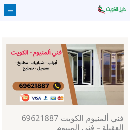
خطي
لى
لمحتوى
فني ألمنيوم الكويت 69621887 –
العقيلة – فني المنيوم