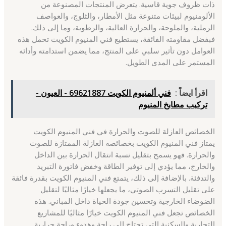
ذات ظروف جوية قاسية. يتعرض المنتجات المصنوعة من
الألومنيوم لبيئات متنوعة مثل الأمطار، والثلوج، والعواصف
الرملية، والملوحة، والحرارة العالية، والرطوبة، وما إلى ذلك.
فبفضل مقاومته الفائقة، يستطيع فني المنيوم الكويت تحمل هذه
العوامل دون تأثير سلبي على المنتج، مما يضمن استدامته وأدائه
المستمر على المدى الطويل.
اقرأ ايضاً :
فني ألمنيوم الكويت 69621887 - العيون -
تركيب مطابخ المنيوم
الخصائص العازلة للصوت والحرارة في فني المنيوم الكويت
يمتاز فني المنيوم الكويت بخصائصه العازلة الممتازة للصوت
والحرارة. فهو يسمح بتقليل نسبة انتقال الحرارة بين الداخل
والخارج، مما يؤدي إلى توفير الطاقة وخفض فاتورة التبريد
والتدفئة. بالإضافة إلى ذلك، يتمتع فني المنيوم الكويت بقدرة فائقة
على تقليل التسرب الصوتي، ما يجعلها خيارًا مثاليًا لتقليل
الضوضاء الخارجية وتحسين جودة الحياة داخل المباني. هذه
الخصائص تجعل فني المنيوم الكويت خيارًا مثاليًا للمشاريع
التجارية والسكنية التي تحتاج إلى راحة وهدوء وراحة حرارية.