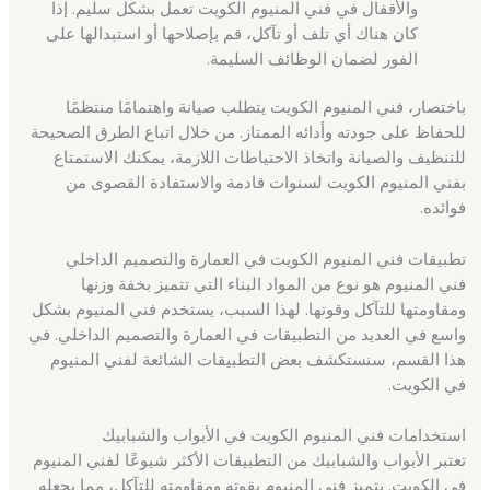
والأقفال في فني المنيوم الكويت تعمل بشكل سليم. إذا
كان هناك أي تلف أو تآكل، قم بإصلاحها أو استبدالها على
الفور لضمان الوظائف السليمة.
باختصار، فني المنيوم الكويت يتطلب صيانة واهتمامًا منتظمًا
للحفاظ على جودته وأدائه الممتاز. من خلال اتباع الطرق الصحيحة
للتنظيف والصيانة واتخاذ الاحتياطات اللازمة، يمكنك الاستمتاع
بفني المنيوم الكويت لسنوات قادمة والاستفادة القصوى من
فوائده.
تطبيقات فني المنيوم الكويت في العمارة والتصميم الداخلي
فني المنيوم هو نوع من المواد البناء التي تتميز بخفة وزنها
ومقاومتها للتآكل وقوتها. لهذا السبب، يستخدم فني المنيوم بشكل
واسع في العديد من التطبيقات في العمارة والتصميم الداخلي. في
هذا القسم، سنستكشف بعض التطبيقات الشائعة لفني المنيوم
في الكويت.
استخدامات فني المنيوم الكويت في الأبواب والشبابيك
تعتبر الأبواب والشبابيك من التطبيقات الأكثر شيوعًا لفني المنيوم
في الكويت. يتميز فني المنيوم بقوته ومقاومته للتآكل، مما يجعله