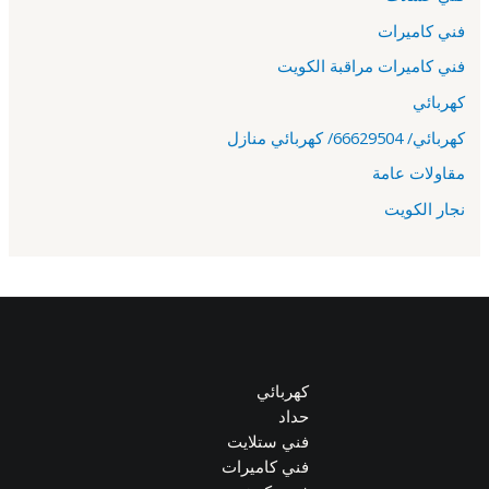
فني كاميرات
فني كاميرات مراقبة الكويت
كهربائي
كهربائي/ 66629504/ كهربائي منازل
مقاولات عامة
نجار الكويت
كهربائي
حداد
فني ستلايت
فني كاميرات