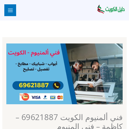
خطي
لى
لمحتوى
فني ألمنيوم الكويت 69621887 –
كاظمة – فني المنيوم