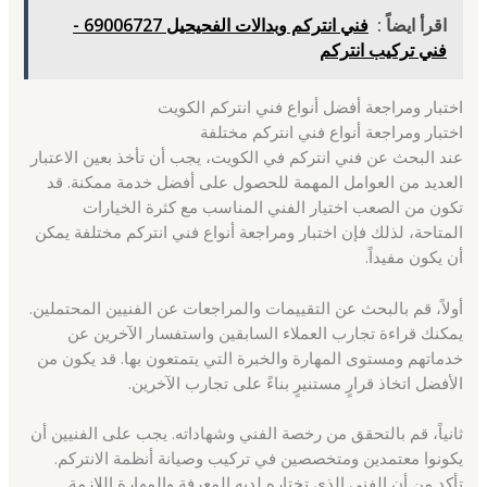
اقرأ ايضاً :
فني انتركم وبدالات الفحيحيل 69006727 -
فني تركيب انتركم
اختبار ومراجعة أفضل أنواع فني انتركم الكويت
اختبار ومراجعة أنواع فني انتركم مختلفة
عند البحث عن فني انتركم في الكويت، يجب أن تأخذ بعين الاعتبار
العديد من العوامل المهمة للحصول على أفضل خدمة ممكنة. قد
تكون من الصعب اختيار الفني المناسب مع كثرة الخيارات
المتاحة، لذلك فإن اختبار ومراجعة أنواع فني انتركم مختلفة يمكن
أن يكون مفيداً.
أولاً، قم بالبحث عن التقييمات والمراجعات عن الفنيين المحتملين.
يمكنك قراءة تجارب العملاء السابقين واستفسار الآخرين عن
خدماتهم ومستوى المهارة والخبرة التي يتمتعون بها. قد يكون من
الأفضل اتخاذ قرارٍ مستنيرٍ بناءً على تجارب الآخرين.
ثانياً، قم بالتحقق من رخصة الفني وشهاداته. يجب على الفنيين أن
يكونوا معتمدين ومتخصصين في تركيب وصيانة أنظمة الانتركم.
تأكد من أن الفني الذي تختاره لديه المعرفة والمهارة اللازمة