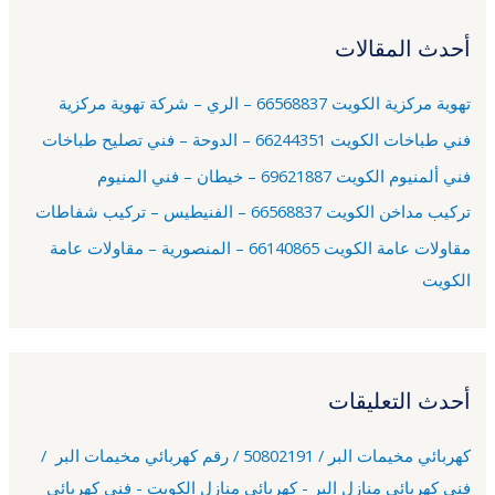
ح
أحدث المقالات
ث
ع
تهوية مركزية الكويت 66568837 – الري – شركة تهوية مركزية
ن
فني طباخات الكويت 66244351 – الدوحة – فني تصليح طباخات
:
فني ألمنيوم الكويت 69621887 – خيطان – فني المنيوم
تركيب مداخن الكويت 66568837 – الفنيطيس – تركيب شفاطات
مقاولات عامة الكويت 66140865 – المنصورية – مقاولات عامة
الكويت
أحدث التعليقات
كهربائي مخيمات البر / 50802191 / رقم كهربائي مخيمات البر /
فني كهربائي منازل البر - كهربائي منازل الكويت - فني كهربائي