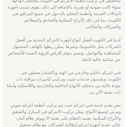
متخصص في تركيب أنظمة الانتركم في الكويت بمختلف أنواعها،
سواء كانت صوتية أو بصرية. بالإضافة إلى ذلك، يقوم بتثبيت أجهزة
البدالات الحديثة وأنظمة التحكم بالدخول في جميع المرافق في
الكويت، بما في ذلك الأبراج السكنية والفنادق والمطاعم
والشركات والمكاتب.
لدينا في الكويت أفضل أنواع أجهزة الانتركم الحديثة من أفضل
الشركات مثل باناسونيك وغيرها. يمكن ربطها بالهاتف المحمول
للمشاهدة والتواصل، وتتميز بتوفر أقراص للرؤية الجيدة للأشخاص
عبر شاشة عالية الدقة.
فني انتركم داخلي وخارجي من الهند وباكستان يعملون في
الكويت، ويقدمون خدمات تثبيت وتركيب كاميرات مراقبة ذات
جودة عالية من مختلف الأنواع الداخلية والخارجية واللاسلكية وأيضًا
ذات تقنية الآي بي.
نحن نقدم خدمة فني انتركم حيث يتم تركيب أنظمة انتركم صوتي
ومرئي لجميع الأنواع. يمكن تركيب الانتركم في المنازل والشقق
والأبراج السكنية. يعتمد النظام على تقنية IP ويوفر نظام أمان
عالي. نقدم أجهزة انتركم إيطالية للشركات مع نظام تسجيل