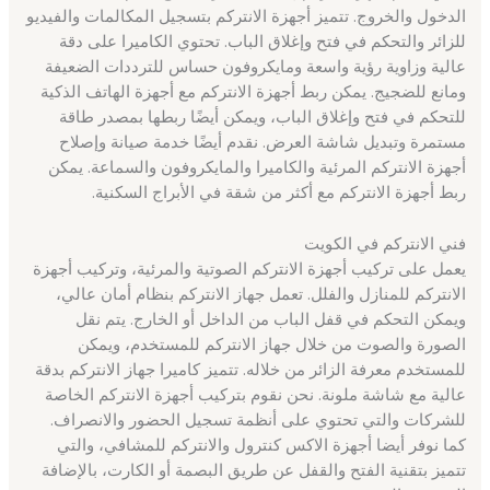
الدخول والخروج. تتميز أجهزة الانتركم بتسجيل المكالمات والفيديو
للزائر والتحكم في فتح وإغلاق الباب. تحتوي الكاميرا على دقة
عالية وزاوية رؤية واسعة ومايكروفون حساس للترددات الضعيفة
ومانع للضجيج. يمكن ربط أجهزة الانتركم مع أجهزة الهاتف الذكية
للتحكم في فتح وإغلاق الباب، ويمكن أيضًا ربطها بمصدر طاقة
مستمرة وتبديل شاشة العرض. نقدم أيضًا خدمة صيانة وإصلاح
أجهزة الانتركم المرئية والكاميرا والمايكروفون والسماعة. يمكن
ربط أجهزة الانتركم مع أكثر من شقة في الأبراج السكنية.
فني الانتركم في الكويت
يعمل على تركيب أجهزة الانتركم الصوتية والمرئية، وتركيب أجهزة
الانتركم للمنازل والفلل. تعمل جهاز الانتركم بنظام أمان عالي،
ويمكن التحكم في قفل الباب من الداخل أو الخارج. يتم نقل
الصورة والصوت من خلال جهاز الانتركم للمستخدم، ويمكن
للمستخدم معرفة الزائر من خلاله. تتميز كاميرا جهاز الانتركم بدقة
عالية مع شاشة ملونة. نحن نقوم بتركيب أجهزة الانتركم الخاصة
للشركات والتي تحتوي على أنظمة تسجيل الحضور والانصراف.
كما نوفر أيضا أجهزة الاكس كنترول والانتركم للمشافي، والتي
تتميز بتقنية الفتح والقفل عن طريق البصمة أو الكارت، بالإضافة