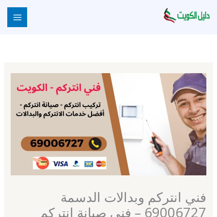
خطي
لى
لمحتوى
فني انتركم وبدالات الدسمة
69006727 – فني صيانة انتركم