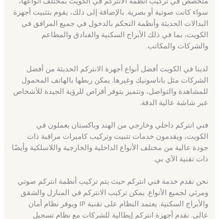
متخصص في تركيب أنظمة الانتركم في الكويت بمختلف أنواعها،
سواء كانت صوتية أو بصرية. بالإضافة إلى ذلك، يقوم بتثبيت أجهزة
البدالات الحديثة وأنظمة التحكم بالدخول في جميع المرافق في
الكويت، بما في ذلك الأبراج السكنية والفنادق والمطاعم
والشركات والمكاتب.
لدينا في الكويت أفضل أنواع أجهزة الانتركم الحديثة من أفضل
الشركات مثل باناسونيك وغيرها. يمكن ربطها بالهاتف المحمول
للمشاهدة والتواصل، وتتميز بتوفر أقراص للرؤية الجيدة للأشخاص
عبر شاشة عالية الدقة.
فني انتركم داخلي وخارجي من الهند وباكستان يعملون في
الكويت، ويقدمون خدمات تثبيت وتركيب كاميرات مراقبة ذات
جودة عالية من مختلف الأنواع الداخلية والخارجية واللاسلكية وأيضًا
ذات تقنية الآي بي.
نحن نقدم خدمة فني انتركم حيث يتم تركيب أنظمة انتركم صوتي
ومرئي لجميع الأنواع. يمكن تركيب الانتركم في المنازل والشقق
والأبراج السكنية. يعتمد النظام على تقنية IP ويوفر نظام أمان
عالي. نقدم أجهزة انتركم إيطالية للشركات مع نظام تسجيل