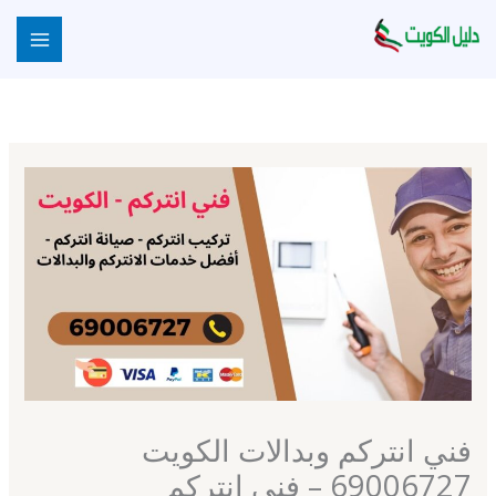
خطي
لى
لمحتوى
فني انتركم وبدالات الكويت
69006727 – فني انتركم