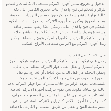
الدخول والخروج. تتميز أجهزة الانتركم بتسجيل المكالمات والفيديو
للزائر والتحكم في فتح وإغلاق الباب. تحتوي الكاميرا على دقة
عالية وزاوية رؤية واسعة ومايكروفون حساس للترددات الضعيفة
ومانع للضجيج. يمكن ربط أجهزة الانتركم مع أجهزة الهاتف الذكية
للتحكم في فتح وإغلاق الباب، ويمكن أيضًا ربطها بمصدر طاقة
مستمرة وتبديل شاشة العرض. نقدم أيضًا خدمة صيانة وإصلاح
أجهزة الانتركم المرئية والكاميرا والمايكروفون والسماعة. يمكن
ربط أجهزة الانتركم مع أكثر من شقة في الأبراج السكنية.
فني الانتركم في الكويت
يعمل على تركيب أجهزة الانتركم الصوتية والمرئية، وتركيب أجهزة
الانتركم للمنازل والفلل. تعمل جهاز الانتركم بنظام أمان عالي،
ويمكن التحكم في قفل الباب من الداخل أو الخارج. يتم نقل
الصورة والصوت من خلال جهاز الانتركم للمستخدم، ويمكن
للمستخدم معرفة الزائر من خلاله. تتميز كاميرا جهاز الانتركم بدقة
عالية مع شاشة ملونة. نحن نقوم بتركيب أجهزة الانتركم الخاصة
للشركات والتي تحتوي على أنظمة تسجيل الحضور والانصراف.
كما نوفر أيضا أجهزة الاكس كنترول والانتركم للمشافي، والتي
تتميز بتقنية الفتح والقفل عن طريق البصمة أو الكارت، بالإضافة