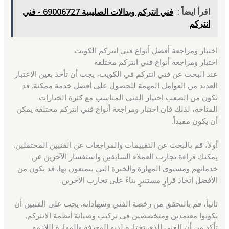
اقرأ ايضاً :
فني انتركم وبدالات الصليبية 69006727 - فني
انتركم
اختبار ومراجعة أفضل أنواع فني انتركم الكويت
اختبار ومراجعة أنواع فني انتركم مختلفة
عند البحث عن فني انتركم في الكويت، يجب أن تأخذ بعين الاعتبار
العديد من العوامل المهمة للحصول على أفضل خدمة ممكنة. قد
تكون من الصعب اختيار الفني المناسب مع كثرة الخيارات
المتاحة، لذلك فإن اختبار ومراجعة أنواع فني انتركم مختلفة يمكن
أن يكون مفيداً.
أولاً، قم بالبحث عن التقييمات والمراجعات عن الفنيين المحتملين.
يمكنك قراءة تجارب العملاء السابقين واستفسار الآخرين عن
خدماتهم ومستوى المهارة والخبرة التي يتمتعون بها. قد يكون من
الأفضل اتخاذ قرارٍ مستنيرٍ بناءً على تجارب الآخرين.
ثانياً، قم بالتحقق من رخصة الفني وشهاداته. يجب على الفنيين أن
يكونوا معتمدين ومتخصصين في تركيب وصيانة أنظمة الانتركم.
تأكد من أن الفني الذي تختاره لديه المعرفة والمهارة اللازمة