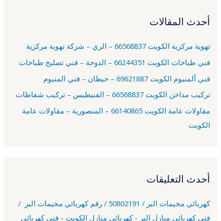
ح
أحدث المقالات
ث
ع
تهوية مركزية الكويت 66568837 – الري – شركة تهوية مركزية
ن
فني طباخات الكويت 66244351 – الدوحة – فني تصليح طباخات
:
فني ألمنيوم الكويت 69621887 – خيطان – فني المنيوم
تركيب مداخن الكويت 66568837 – الفنيطيس – تركيب شفاطات
مقاولات عامة الكويت 66140865 – المنصورية – مقاولات عامة
الكويت
أحدث التعليقات
كهربائي مخيمات البر / 50802191 / رقم كهربائي مخيمات البر /
فني كهربائي منازل البر - كهربائي منازل الكويت - فني كهربائي