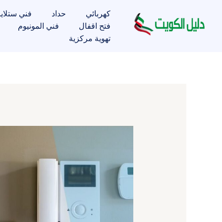
خطي
كهربائي
حداد
فني ستلاي
لى
فتح اقفال
فني المونيوم
لمحتوى
تهوية مركزية