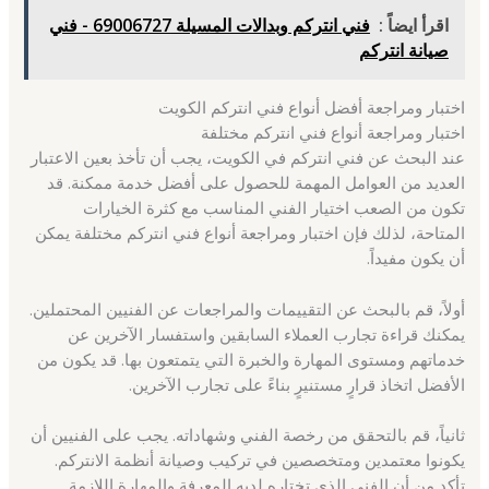
اقرأ ايضاً :
فني انتركم وبدالات المسيلة 69006727 - فني
صيانة انتركم
اختبار ومراجعة أفضل أنواع فني انتركم الكويت
اختبار ومراجعة أنواع فني انتركم مختلفة
عند البحث عن فني انتركم في الكويت، يجب أن تأخذ بعين الاعتبار
العديد من العوامل المهمة للحصول على أفضل خدمة ممكنة. قد
تكون من الصعب اختيار الفني المناسب مع كثرة الخيارات
المتاحة، لذلك فإن اختبار ومراجعة أنواع فني انتركم مختلفة يمكن
أن يكون مفيداً.
أولاً، قم بالبحث عن التقييمات والمراجعات عن الفنيين المحتملين.
يمكنك قراءة تجارب العملاء السابقين واستفسار الآخرين عن
خدماتهم ومستوى المهارة والخبرة التي يتمتعون بها. قد يكون من
الأفضل اتخاذ قرارٍ مستنيرٍ بناءً على تجارب الآخرين.
ثانياً، قم بالتحقق من رخصة الفني وشهاداته. يجب على الفنيين أن
يكونوا معتمدين ومتخصصين في تركيب وصيانة أنظمة الانتركم.
تأكد من أن الفني الذي تختاره لديه المعرفة والمهارة اللازمة