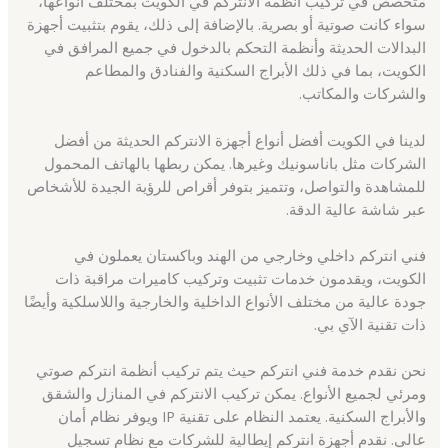
متخصص في تركيب أنظمة الانتركم في الكويت بمختلف أنواعها،
سواء كانت صوتية أو بصرية. بالإضافة إلى ذلك، يقوم بتثبيت أجهزة
البدالات الحديثة وأنظمة التحكم بالدخول في جميع المرافق في
الكويت، بما في ذلك الأبراج السكنية والفنادق والمطاعم
والشركات والمكاتب.
لدينا في الكويت أفضل أنواع أجهزة الانتركم الحديثة من أفضل
الشركات مثل باناسونيك وغيرها. يمكن ربطها بالهاتف المحمول
للمشاهدة والتواصل، وتتميز بتوفر أقراص للرؤية الجيدة للأشخاص
عبر شاشة عالية الدقة.
فني انتركم داخلي وخارجي من الهند وباكستان يعملون في
الكويت، ويقدمون خدمات تثبيت وتركيب كاميرات مراقبة ذات
جودة عالية من مختلف الأنواع الداخلية والخارجية واللاسلكية وأيضًا
ذات تقنية الآي بي.
نحن نقدم خدمة فني انتركم حيث يتم تركيب أنظمة انتركم صوتي
ومرئي لجميع الأنواع. يمكن تركيب الانتركم في المنازل والشقق
والأبراج السكنية. يعتمد النظام على تقنية IP ويوفر نظام أمان
عالي. نقدم أجهزة انتركم إيطالية للشركات مع نظام تسجيل