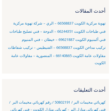
ح
أحدث المقالات
ث
ع
تهوية مركزية الكويت 66568837 – الري – شركة تهوية مركزية
ن
فني طباخات الكويت 66244351 – الدوحة – فني تصليح طباخات
:
فني ألمنيوم الكويت 69621887 – خيطان – فني المنيوم
تركيب مداخن الكويت 66568837 – الفنيطيس – تركيب شفاطات
مقاولات عامة الكويت 66140865 – المنصورية – مقاولات عامة
الكويت
أحدث التعليقات
كهربائي مخيمات البر / 50802191 / رقم كهربائي مخيمات البر /
فني كهربائي منازل البر - كهربائي منازل الكويت - فني كهربائي