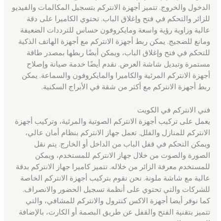
الدخول والخروج. تتميز أجهزة الانتركم بتسجيل المكالمات والفيديو
للزائر والتحكم في فتح وإغلاق الباب. تحتوي الكاميرا على دقة
عالية وزاوية رؤية واسعة ومايكروفون حساس للترددات الضعيفة
ومانع للضجيج. يمكن ربط أجهزة الانتركم مع أجهزة الهاتف الذكية
للتحكم في فتح وإغلاق الباب، ويمكن أيضًا ربطها بمصدر طاقة
مستمرة وتبديل شاشة العرض. نقدم أيضًا خدمة صيانة وإصلاح
أجهزة الانتركم المرئية والكاميرا والمايكروفون والسماعة. يمكن
ربط أجهزة الانتركم مع أكثر من شقة في الأبراج السكنية.
فني الانتركم في الكويت
يعمل على تركيب أجهزة الانتركم الصوتية والمرئية، وتركيب أجهزة
الانتركم للمنازل والفلل. تعمل جهاز الانتركم بنظام أمان عالي،
ويمكن التحكم في قفل الباب من الداخل أو الخارج. يتم نقل
الصورة والصوت من خلال جهاز الانتركم للمستخدم، ويمكن
للمستخدم معرفة الزائر من خلاله. تتميز كاميرا جهاز الانتركم بدقة
عالية مع شاشة ملونة. نحن نقوم بتركيب أجهزة الانتركم الخاصة
للشركات والتي تحتوي على أنظمة تسجيل الحضور والانصراف.
كما نوفر أيضا أجهزة الاكس كنترول والانتركم للمشافي، والتي
تتميز بتقنية الفتح والقفل عن طريق البصمة أو الكارت، بالإضافة