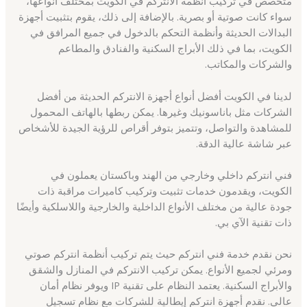
متخصص في تركيب أنظمة الانتركم في الكويت بمختلف أنواعها،
سواء كانت صوتية أو بصرية. بالإضافة إلى ذلك، يقوم بتثبيت أجهزة
البدالات الحديثة وأنظمة التحكم بالدخول في جميع المرافق في
الكويت، بما في ذلك الأبراج السكنية والفنادق والمطاعم
والشركات والمكاتب.
لدينا في الكويت أفضل أنواع أجهزة الانتركم الحديثة من أفضل
الشركات مثل باناسونيك وغيرها. يمكن ربطها بالهاتف المحمول
للمشاهدة والتواصل، وتتميز بتوفر أقراص للرؤية الجيدة للأشخاص
عبر شاشة عالية الدقة.
فني انتركم داخلي وخارجي من الهند وباكستان يعملون في
الكويت، ويقدمون خدمات تثبيت وتركيب كاميرات مراقبة ذات
جودة عالية من مختلف الأنواع الداخلية والخارجية واللاسلكية وأيضًا
ذات تقنية الآي بي.
نحن نقدم خدمة فني انتركم حيث يتم تركيب أنظمة انتركم صوتي
ومرئي لجميع الأنواع. يمكن تركيب الانتركم في المنازل والشقق
والأبراج السكنية. يعتمد النظام على تقنية IP ويوفر نظام أمان
عالي. نقدم أجهزة انتركم إيطالية للشركات مع نظام تسجيل