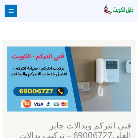
خطي
لى
لمحتوى
فني انتركم وبدالات جابر
العلي69006727 – تركيب بدالات