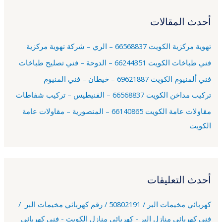
ح
أحدث المقالات
ث
ع
تهوية مركزية الكويت 66568837 – الري – شركة تهوية مركزية
ن
فني طباخات الكويت 66244351 – الدوحة – فني تصليح طباخات
:
فني ألمنيوم الكويت 69621887 – خيطان – فني المنيوم
تركيب مداخن الكويت 66568837 – الفنيطيس – تركيب شفاطات
مقاولات عامة الكويت 66140865 – المنصورية – مقاولات عامة
الكويت
أحدث التعليقات
كهربائي مخيمات البر / 50802191 / رقم كهربائي مخيمات البر /
فني كهربائي منازل البر - كهربائي منازل الكويت - فني كهربائي