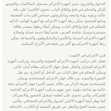
الدخول والخروج. تتميز أجهزة الانتركم بتسجيل المكالمات والفيديو
للزائر والتحكم في فتح وإغلاق الباب. تحتوي الكاميرا على دقة
عالية وزاوية رؤية واسعة ومايكروفون حساس للترددات الضعيفة
ومانع للضجيج. يمكن ربط أجهزة الانتركم مع أجهزة الهاتف الذكية
للتحكم في فتح وإغلاق الباب، ويمكن أيضًا ربطها بمصدر طاقة
مستمرة وتبديل شاشة العرض. نقدم أيضًا خدمة صيانة وإصلاح
أجهزة الانتركم المرئية والكاميرا والمايكروفون والسماعة. يمكن
ربط أجهزة الانتركم مع أكثر من شقة في الأبراج السكنية.
فني الانتركم في الكويت
يعمل على تركيب أجهزة الانتركم الصوتية والمرئية، وتركيب أجهزة
الانتركم للمنازل والفلل. تعمل جهاز الانتركم بنظام أمان عالي،
ويمكن التحكم في قفل الباب من الداخل أو الخارج. يتم نقل
الصورة والصوت من خلال جهاز الانتركم للمستخدم، ويمكن
للمستخدم معرفة الزائر من خلاله. تتميز كاميرا جهاز الانتركم بدقة
عالية مع شاشة ملونة. نحن نقوم بتركيب أجهزة الانتركم الخاصة
للشركات والتي تحتوي على أنظمة تسجيل الحضور والانصراف.
كما نوفر أيضا أجهزة الاكس كنترول والانتركم للمشافي، والتي
تتميز بتقنية الفتح والقفل عن طريق البصمة أو الكارت، بالإضافة