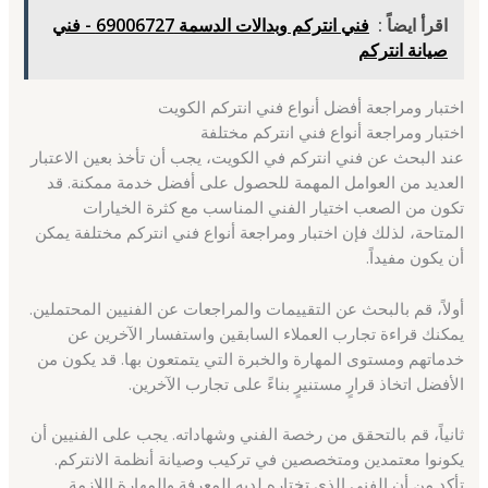
اقرأ ايضاً :
فني انتركم وبدالات الدسمة 69006727 - فني
صيانة انتركم
اختبار ومراجعة أفضل أنواع فني انتركم الكويت
اختبار ومراجعة أنواع فني انتركم مختلفة
عند البحث عن فني انتركم في الكويت، يجب أن تأخذ بعين الاعتبار
العديد من العوامل المهمة للحصول على أفضل خدمة ممكنة. قد
تكون من الصعب اختيار الفني المناسب مع كثرة الخيارات
المتاحة، لذلك فإن اختبار ومراجعة أنواع فني انتركم مختلفة يمكن
أن يكون مفيداً.
أولاً، قم بالبحث عن التقييمات والمراجعات عن الفنيين المحتملين.
يمكنك قراءة تجارب العملاء السابقين واستفسار الآخرين عن
خدماتهم ومستوى المهارة والخبرة التي يتمتعون بها. قد يكون من
الأفضل اتخاذ قرارٍ مستنيرٍ بناءً على تجارب الآخرين.
ثانياً، قم بالتحقق من رخصة الفني وشهاداته. يجب على الفنيين أن
يكونوا معتمدين ومتخصصين في تركيب وصيانة أنظمة الانتركم.
تأكد من أن الفني الذي تختاره لديه المعرفة والمهارة اللازمة